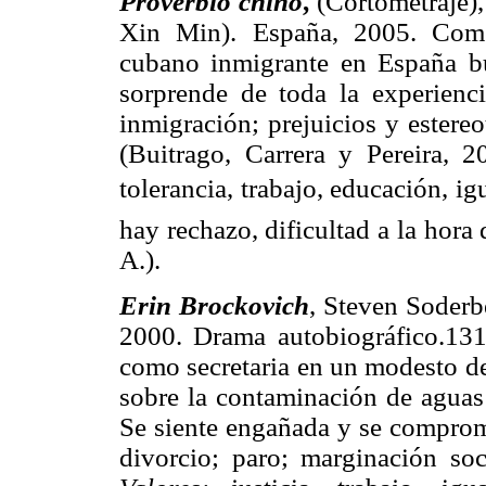
Proverbio chino
,
(Cortometraje)
Xin Min). España, 2005. Com
cubano inmigrante en España bu
sorprende de toda la experienc
inmigración; prejuicios y estere
(Buitrago, Carrera y Pereira, 
tolerancia, trabajo, educación, i
hay rechazo, dificultad a la hora 
A.).
Erin Brockovich
, Steven Soderb
2000. Drama autobiográfico.13
como secretaria en un modesto d
sobre la contaminación de aguas
Se siente engañada y se comprom
divorcio; paro; marginación soci