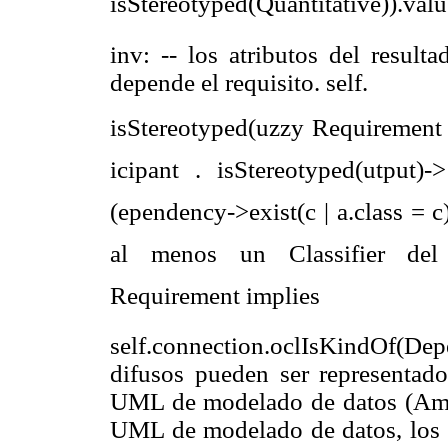
isStereotyped(Quantitative)).val
inv: -- los atributos del result
depende el requisito. self.
isStereotyped(uzzy Requirement
icipant . isStereotyped(utput)
(ependency->exist(c | a.class = c
al menos
un Classifier 
Requirement implies
self.connection.oclIsKindOf(D
difusos pueden ser repre
sentado
UML de modelado de datos (Am
UML de modelado de da
tos, los