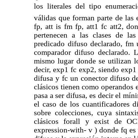
los literales del tipo enumerac
válidas que forman parte de las 
fp, att is fm fp, att
1
fc att
2
, don
pertenecen a las clases de la
predicado difuso declarado, fm 
comparador difuso declarado. L
mismo lugar donde se utilizan l
decir, exp
1
fc exp
2
, siendo exp
difusa y fc un conector difuso d
clásicos tienen como operandos e
pasa a ser difusa, es decir el mí
el caso de los cuantifica
dores d
sobre colecciones, cuya sintax
clásicos forall y exist de O
expression-wi
th- v ) donde fq es