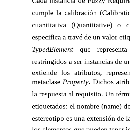
Cada instancia de Fuzzy Require
cumple la calibración
(Calibrat
cuantitativa (Quantitative) o 
especifica a travé
de un valor etiq
TypedElement
 que represent
restringidos a ser instancias de un
extiende los atributos, repr
metaclase 
Property
. Dichos atri
la respuesta al requisito. Un térm
etiquetados: el nombre (name) de
estereotipo es una extensión de la
los elementos que pueden tener i