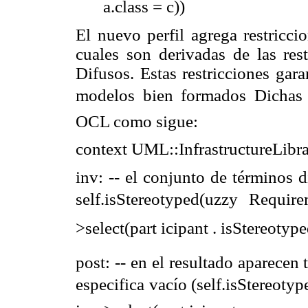
a.class = c))
El nuevo perfil agrega restricc
cuales son derivadas de las res
Difusos. Estas restricciones gar
modelos bien
formados Dichas 
OCL como sigue:
context
UML::InfrastructureLibr
i
nv: -- el conjunto de términos d
self.isStereotyped(uzzy Requi
>select(part icipant . isStereoty
post: -- en el resultado aparecen
especifica
vacío (self.isStereotyp