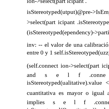
ion->select(part icipant .
isStereotyped(utput)@pre->IsE
>select(part icipant .isStereotyp
(isStereotyped(ependency)->part
inv: -- el valor de una calibraci
entre 0 y 1 self.isStereotyped(uz
(self.connect ion->select(part ici
and s e l f .conne c 
isStereotyped(ualitative).value 
cuantitativa es mayor o igual a
implies s e l f .conne 