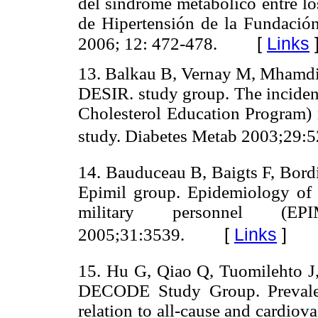
del síndrome metabólico entre los
de Hipertensión de la Fundación
[
Links
2006; 12: 472-478.
13. Balkau B, Vernay M, Mhamdi 
DESIR. study group. The inciden
Cholesterol Education Program)
study. Diabetes Metab 2003;29:5
14. Bauduceau B, Baigts F, Bordi
Epimil group. Epidemiology of
military personnel (E
[
Links
]
2005;31:3539.
15. Hu G, Qiao Q, Tuomilehto J
DECODE Study Group. Prevalen
relation to all-cause and cardiov