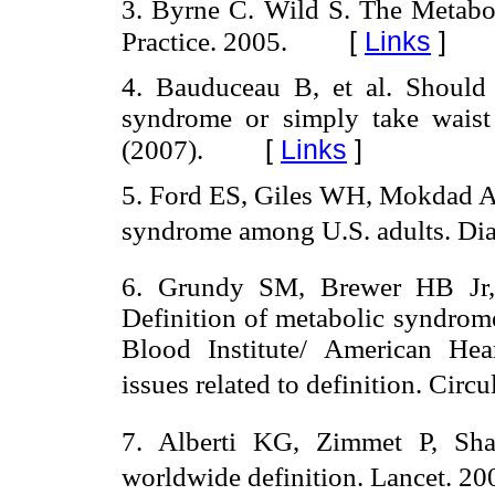
3. Byrne C. Wild S. The Metabo
[
Links
]
Practice. 2005.
4. Bauduceau B, et al. Should
syndrome or simply take wais
[
Links
]
(2007).
5. Ford ES, Giles WH, Mokdad AH
syndrome among U.S. adults. Dia
6. Grundy SM, Brewer HB Jr, 
Definition of metabolic syndrome
Blood Institute/ American Hear
issues related to definition. Circ
7. Alberti KG, Zimmet P, Sh
worldwide definition. Lancet. 20