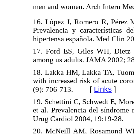
men and women. Arch Intern Med
16. López J, Romero R, Pérez M,
Prevalencia y características 
hipertensa española. Med Clin 2
17. Ford ES, Giles WH, Dietz
among us adults. JAMA 2002; 28
18. Lakka HM, Lakka TA, Tuomil
with increased risk of acute cor
[
Links
]
(9): 706-713.
19. Schettini C, Schwedt E, Mor
et al. Prevalencia del síndrome
Urug Cardiol 2004, 19:19-28.
20. McNeill AM, Rosamond WD