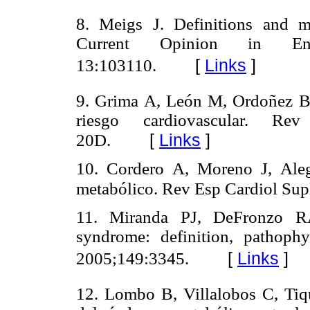
8. Meigs J. Definitions and 
Current Opinion in En
[
Links
]
13:103110.
9. Grima A, León M, Ordoñez B.
riesgo cardiovascular. R
[
Links
]
20D.
10. Cordero A, Moreno J, Alegr
metabólico. Rev Esp Cardiol Su
11. Miranda PJ, DeFronzo R
syndrome: definition, pathop
[
Links
]
2005;149:3345.
12. Lombo B, Villalobos C, Tiqu