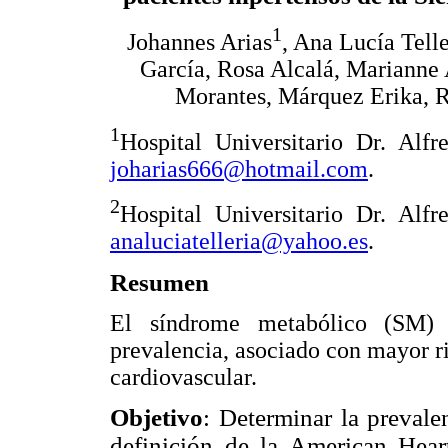
1
Johannes Arias
, Ana Lucía Telle
García, Rosa Alcalá, Marianne 
Morantes, Márquez Erika, 
1
Hospital Universitario Dr. Alf
joharias666@hotmail.com
.
2
Hospital Universitario Dr. Alf
analuciatelleria@yahoo.es
.
Resumen
El síndrome metabólico (SM) 
prevalencia, asociado con mayor r
cardiovascular.
Objetivo
: Determinar la preval
definición de la American Hear