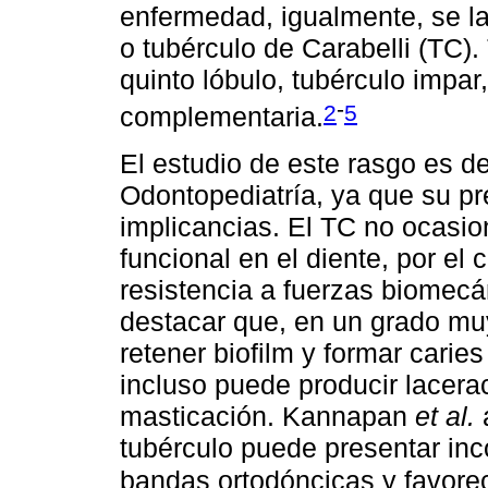
enfermedad, igualmente, se la
o tubérculo de Carabelli (TC)
quinto lóbulo, tubérculo impar
-
2
5
complementaria.
El estudio de este rasgo es de
Odontopediatría, ya que su pr
implicancias. El TC no ocasio
funcional en el diente, por el 
resistencia a fuerzas biomecá
destacar que, en un grado mu
retener biofilm y formar caries
incluso puede producir lacerac
masticación. Kannapan
et al.
a
tubérculo puede presentar in
bandas ortodóncicas y favorec