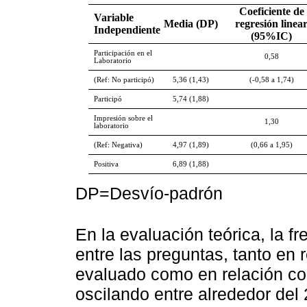
Coeficiente de
Variable
Media (DP)
regresión linea
Independiente
(95%IC)
Participación en el
0,58
Laboratorio
(Ref: No participó)
5,36 (1,43)
(-0,58 a 1,74)
Participó
5,74 (1,88)
Impresión sobre el
1,30
laboratorio
(Ref: Negativa)
4,97 (1,89)
(0,66 a 1,95)
Positiva
6,89 (1,88)
DP=Desvío-padrón
En la evaluación teórica, la f
entre las preguntas, tanto en
evaluado como en relación con
oscilando entre alrededor de