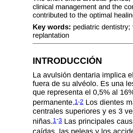
clinical management and the com
contributed to the optimal healin
Key words:
pediatric dentistry;
replantation
INTRODUCCIÓN
La avulsión dentaria implica 
fuera de su alvéolo. Es una l
que representa el 0,5% al 16%
,
1
2
permanente.
Los dientes má
centrales superiores y es 3 v
-
1
3
niñas.
Las principales caus
caídas, las peleas y los accid