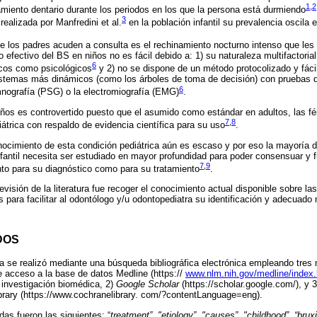
1
,
2
amiento dentario durante los periodos en los que la persona está durmiendo
3
 realizada por Manfredini et al.
en la población infantil su prevalencia oscila e
que los padres acuden a consulta es el rechinamiento nocturno intenso que le
 efectivo del BS en niños no es fácil debido a: 1) su naturaleza multifactoria
6
gicos como psicológicos
y 2) no se dispone de un método protocolizado y fácil 
stemas más dinámicos (como los árboles de toma de decisión) con pruebas 
6
nografía (PSG) o la electromiografía (EMG)
.
iños es controvertido puesto que el asumido como estándar en adultos, las fé
7
,
8
iátrica con respaldo de evidencia científica para su uso
.
nocimiento de esta condición pediátrica aún es escaso y por eso la mayoría d
nfantil necesita ser estudiado en mayor profundidad para poder consensuar y
7
,
9
to para su diagnóstico como para su tratamiento
.
revisión de la literatura fue recoger el conocimiento actual disponible sobre l
 para facilitar al odontólogo y/u odontopediatra su identificación y adecuado m
DOS
tura se realizó mediante una búsqueda bibliográfica electrónica empleando tres
e acceso a la base de datos Medline (https://
www.nlm.nih.gov/medline/index.
 investigación biomédica, 2)
Google Scholar
(https://scholar.google.com/), y 
brary (https://www.cochranelibrary. com/?contentLanguage=eng).
as fueron las siguientes: “
treatment”, "etiology”, "causes”, "childhood”, “bruxi