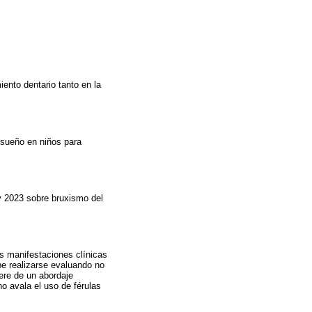
ento dentario tanto en la
 sueño en niños para
 y 2023 sobre bruxismo del
us manifestaciones clínicas
ebe realizarse evaluando no
ere de un abordaje
o avala el uso de férulas