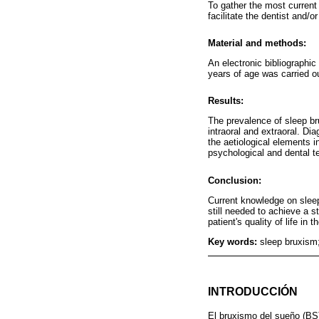
To gather the most current
facilitate the dentist and/o
Material and methods:
An electronic bibliographi
years of age was carried ou
Results:
The prevalence of sleep bru
intraoral and extraoral. D
the aetiological elements 
psychological and dental te
Conclusion:
Current knowledge on sleep 
still needed to achieve a s
patient's quality of life in
Key words:
sleep bruxism;
INTRODUCCIÓN
El bruxismo del sueño (BS) 