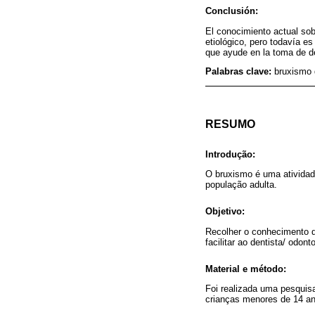
Conclusión:
El conocimiento actual sob
etiológico, pero todavía e
que ayude en la toma de dec
Palabras clave:
bruxismo d
RESUMO
Introdução:
O bruxismo é uma atividade
população adulta.
Objetivo:
Recolher o conhecimento d
facilitar ao dentista/ odon
Material e método:
Foi realizada uma pesquisa
crianças menores de 14 an