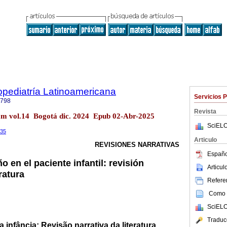
pediatría Latinoamericana
Servicios 
0798
Revista
m vol.14 Bogotá dic. 2024 Epub 02-Abr-2025
SciELO
q35
Articulo
REVISIONES NARRATIVAS
Españo
 en el paciente infantil: revisión
Articu
eratura
Referen
Como c
SciELO
Traduc
infância: Revisão narrativa da literatura