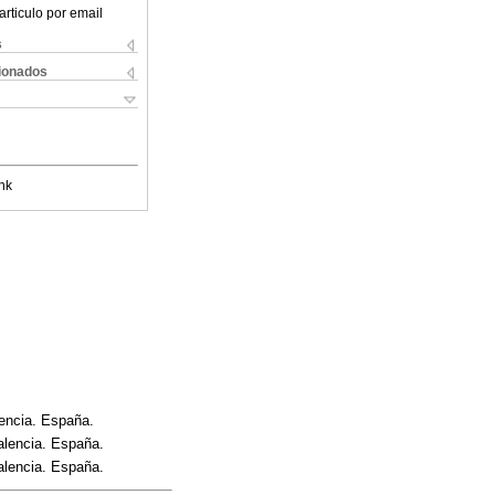
articulo por email
s
cionados
nk
lencia. España.
alencia. España.
alencia. España.