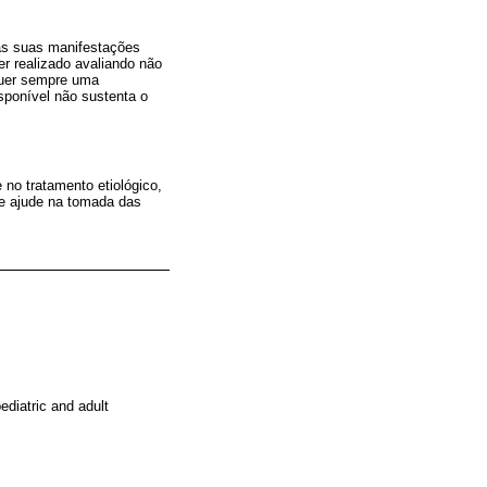
 as suas manifestações
er realizado avaliando não
quer sempre uma
sponível não sustenta o
no tratamento etiológico,
ue ajude na tomada das
ediatric and adult