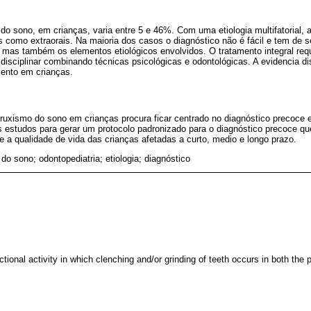
do sono, em crianças, varia entre 5 e 46%. Com uma etiologia multifatorial,
ais como extraorais. Na maioria dos casos o diagnóstico não é fácil e tem de s
mas também os elementos etiológicos envolvidos. O tratamento integral re
isciplinar combinando técnicas psicológicas e odontológicas. A evidencia di
mento em crianças.
uxismo do sono em crianças procura ficar centrado no diagnóstico precoce e 
 estudos para gerar um protocolo padronizado para o diagnóstico precoce q
e a qualidade de vida das crianças afetadas a curto, medio e longo prazo.
do sono; odontopediatria; etiologia; diagnóstico
tional activity in which clenching and/or grinding of teeth occurs in both the p