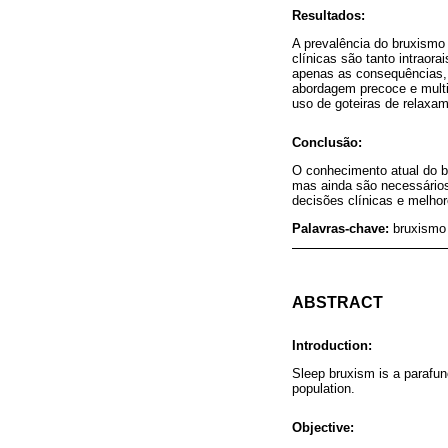
Resultados:
A prevalência do bruxismo 
clínicas são tanto intraor
apenas as consequências, 
abordagem precoce e multid
uso de goteiras de relaxa
Conclusão:
O conhecimento atual do br
mas ainda são necessários
decisões clínicas e melhor
Palavras-chave:
bruxismo 
ABSTRACT
Introduction:
Sleep bruxism is a parafunc
population.
Objective: