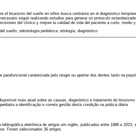
re el bruxismo del sueño en niños busca centrarse en el diagnóstico temprano
s necesario seguir realizando estudios para generar un protocolo estandarizado
isiones del clínico y mejore la calidad de vida del paciente a corto, medio y
el sueño; odontología pediátrica; etiología; diagnóstico
 parafuncional caraterizada pelo ranger ou apertar dos dentes tanto na popul
isponível mais atual sobre as causas, diagnóstico e tratamento do bruxismo
topediatra a identificação e correta gestão desta condição na prática diária.
 bibliográfica eletrônica de artigos em inglês, publicados entre 1986 e 2023
os. Foram selecionados 36 artigos.