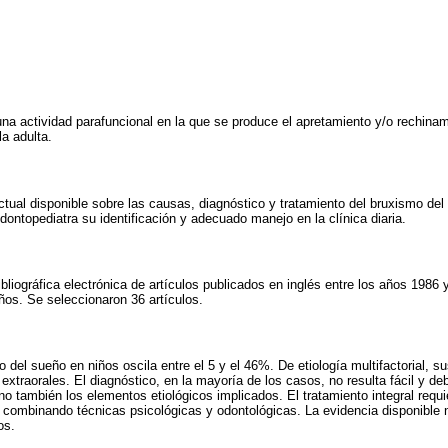
na actividad parafuncional en la que se produce el apretamiento y/o rechinami
la adulta.
tual disponible sobre las causas, diagnóstico y tratamiento del bruxismo del
 odontopediatra su identificación y adecuado manejo en la clínica diaria.
bliográfica electrónica de artículos publicados en inglés entre los años 1986
os. Se seleccionaron 36 artículos.
 del sueño en niños oscila entre el 5 y el 46%. De etiología multifactorial, s
extraorales. El diagnóstico, en la mayoría de los casos, no resulta fácil y d
o también los elementos etiológicos implicados. El tratamiento integral requi
r combinando técnicas psicológicas y odontológicas. La evidencia disponible n
os.