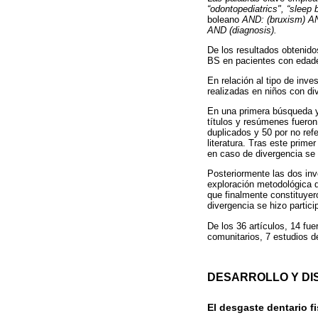
“odontopediatrics", “sleep 
boleano
AND: (bruxism) AN
AND (diagnosis).
De los resultados obtenidos
BS en pacientes con edade
En relación al tipo de inve
realizadas en niños con div
En una primera búsqueda y 
títulos y resúmenes fueron
duplicados y 50 por no ref
literatura. Tras este prim
en caso de divergencia se h
Posteriormente las dos inv
exploración metodológica d
que finalmente constituyer
divergencia se hizo partici
De los 36 artículos, 14 fue
comunitarios, 7 estudios d
DESARROLLO Y DI
El desgaste dentario fi