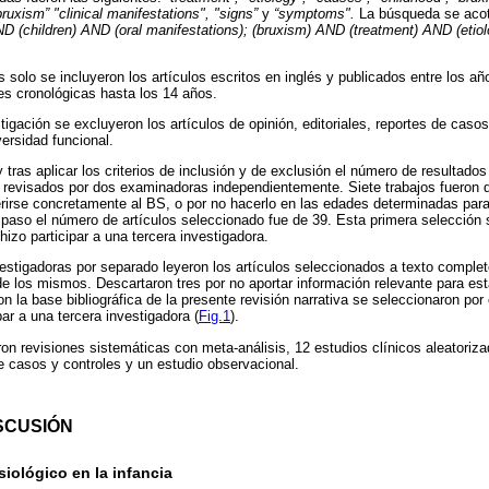
bruxism” "clinical manifestations", "signs”
y
“symptoms".
La búsqueda se acot
D (children) AND (oral manifestations); (bruxism) AND (treatment) AND (etio
 solo se incluyeron los artículos escritos en inglés y publicados entre los a
s cronológicas hasta los 14 años.
stigación se excluyeron los artículos de opinión, editoriales, reportes de caso
ersidad funcional.
tras aplicar los criterios de inclusión y de exclusión el número de resultados
 revisados por dos examinadoras independientemente. Siete trabajos fueron 
erirse concretamente al BS, o por no hacerlo en las edades determinadas para 
er paso el número de artículos seleccionado fue de 39. Esta primera selección
izo participar a una tercera investigadora.
estigadoras por separado leyeron los artículos seleccionados a texto complet
e los mismos. Descartaron tres por no aportar información relevante para esta
on la base bibliográfica de la presente revisión narrativa se seleccionaron p
par a una tercera investigadora (
Fig.1
).
ron revisiones sistemáticas con meta-análisis, 12 estudios clínicos aleatoriz
e casos y controles y un estudio observacional.
SCUSIÓN
siológico en la infancia