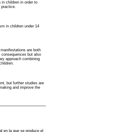
n children in order to
 practice.
sm in children under 14
l manifestations are both
ts consequences but also
nary approach combining
children.
t, but further studies are
n-making and improve the
al en la que se produce el