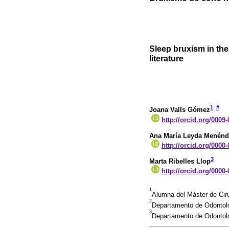
Sleep bruxism in the 
literature
1
#
Joana Valls Gómez
http://orcid.org/0009
Ana María Leyda Menénd
http://orcid.org/0000
3
Marta Ribelles Llop
http://orcid.org/0000
1
Alumna del Máster de Ciru
2
Departamento de Odontolo
3
Departamento de Odontolo