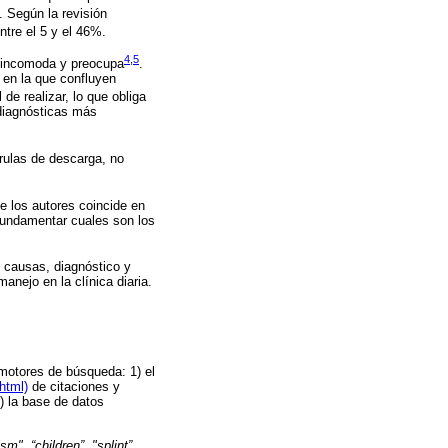
. Según la revisión
ntre el 5 y el 46%.
4
,
5
s incomoda y preocupa
.
l en la que confluyen
de realizar, lo que obliga
diagnósticas más
rulas de descarga, no
e los autores coincide en
 fundamentar cuales son los
as causas, diagnóstico y
anejo en la clínica diaria.
 motores de búsqueda: 1) el
html)
de citaciones y
3) la base de datos
sm", “children”, "splint”,