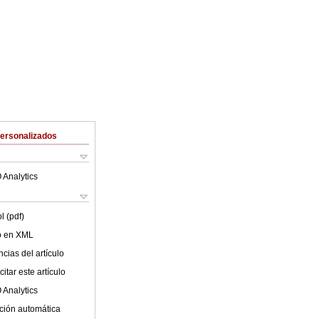
Personalizados
 Analytics
l (pdf)
lo en XML
cias del artículo
itar este artículo
 Analytics
ción automática