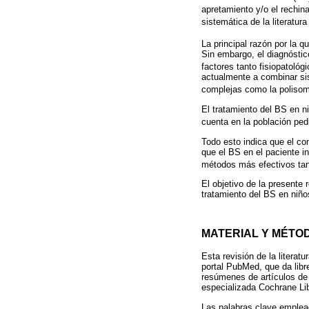
apretamiento y/o el rechin
sistemática de la literatura
La principal razón por la 
Sin embargo, el diagnóstico
factores tanto fisiopatoló
actualmente a combinar si
complejas como la polisom
El tratamiento del BS en n
cuenta en la población ped
Todo esto indica que el co
que el BS en el paciente i
métodos más efectivos tan
El objetivo de la presente 
tratamiento del BS en niños
MATERIAL Y MÉTO
Esta revisión de la litera
portal PubMed, que da libr
resúmenes de artículos de
especializada Cochrane Li
Las palabras clave emplead