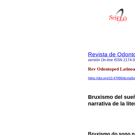
Revista de Odonto
versión On-line
ISSN
2174-
Rev Odontoped Latinoa
https://doi.org/10.47990/dcma5
Bruxismo del sueño
narrativa de la lit
Bruxismo do sono na 