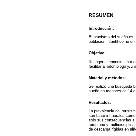
RESUMEN
Introducción:
El bruxismo del sueño es u
población infantil como en 
Objetivo:
Recoger el conocimiento ac
facilitar al odontólogo y/u
Material y métodos:
Se realizó una búsqueda bi
sueño en menores de 14 añ
Resultados:
La prevalencia del bruxismo
son tanto intraorales como 
solo sus consecuencias sin
temprano y multidisciplina
de descarga rígidas en niñ