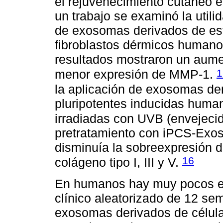
el rejuvenecimiento cutáneo e
un trabajo se examinó la utili
de exosomas derivados de esf
fibroblastos dérmicos humanos
resultados mostraron un aume
1
menor expresión de MMP-1.
la aplicación de exosomas de
pluripotentes inducidas huma
irradiadas con UVB (envejeci
pretratamiento con iPCS-Exos
disminuía la sobreexpresión 
16
colágeno tipo I, III y V.
En humanos hay muy pocos es
clínico aleatorizado de 12 se
exosomas derivados de célul