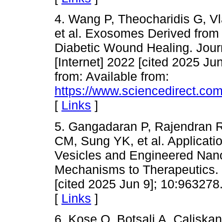
4. Wang P, Theocharidis G, V
et al. Exosomes Derived from
Diabetic Wound Healing. Journ
[Internet] 2022 [cited 2025 Ju
from: Available from:
https://www.sciencedirect.co
[
Links
]
5. Gangadaran P, Rajendran
CM, Sung YK, et al. Applicatio
Vesicles and Engineered Nano
Mechanisms to Therapeutics. F
[cited 2025 Jun 9]; 10:963278.
[
Links
]
6. Kose O, Botsali A, Caliska