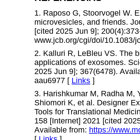
1. Raposo G, Stoorvogel W. Ex
microvesicles, and friends. Jou
[cited 2025 Jun 9]; 200(4):373
www.jcb.org/cgi/doi/10.1083
2. Kalluri R, LeBleu VS. The b
applications of exosomes. Scie
2025 Jun 9]; 367(6478). Availa
aau6977 [
Links
]
3. Harishkumar M, Radha M, Y
Shiomori K, et al. Designer
Tools for Translational Medic
158 [Internet] 2021 [cited 2025
Available from:
https://www.m
[
Links
]