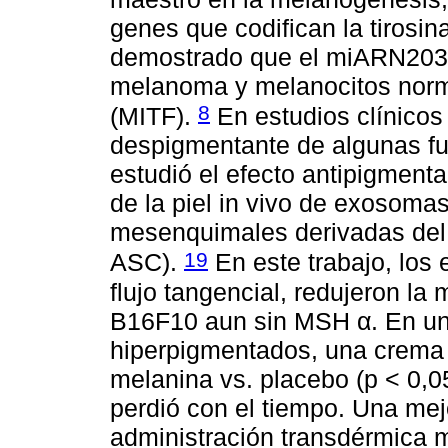
genes que codifican la tiros
demostrado que el miARN203 r
melanoma y melanocitos norma
8
(MITF).
En estudios clínicos
despigmentante de algunas f
estudió el efecto antipigmentac
de la piel in vivo de exosoma
mesenquimales derivadas del
19
ASC).
En este trabajo, los 
flujo tangencial, redujeron la 
B16F10 aun sin MSH α. En un 
hiperpigmentados, una crema
melanina vs. placebo (p < 0,05
perdió con el tiempo. Una mej
administración transdérmica má