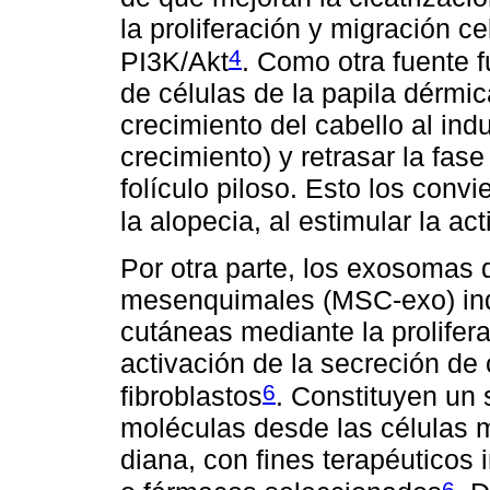
la proliferación y migración c
4
PI3K/Akt
. Como otra fuente 
de células de la papila dérm
crecimiento del cabello al ind
crecimiento) y retrasar la fas
folículo piloso. Esto los conv
la alopecia, al estimular la act
Por otra parte, los exosomas 
mesenquimales (MSC-exo) indu
cutáneas mediante la proliferac
activación de la secreción de 
6
fibroblastos
. Constituyen un
moléculas desde las células 
diana, con fines terapéuticos
6