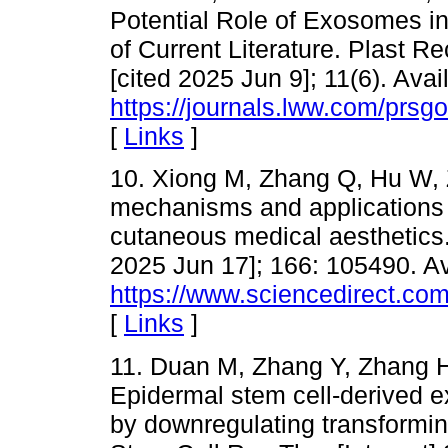
Potential Role of Exosomes in
of Current Literature. Plast R
[cited 2025 Jun 9]; 11(6). Avai
https://journals.lww.com/prsg
[
Links
]
10. Xiong M, Zhang Q, Hu W, Z
mechanisms and applications
cutaneous medical aesthetics.
2025 Jun 17]; 166: 105490. Av
https://www.sciencedirect.co
[
Links
]
11. Duan M, Zhang Y, Zhang 
Epidermal stem cell-derived 
by downregulating transformin