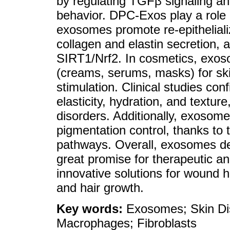
by regulating TGFβ signaling an
behavior. DPC-Exos play a role i
exosomes promote re-epitheliali
collagen and elastin secretion, 
SIRT1/Nrf2. In cosmetics, exoso
(creams, serums, masks) for ski
stimulation. Clinical studies co
elasticity, hydration, and textu
disorders. Additionally, exosome
pigmentation control, thanks to 
pathways. Overall, exosomes der
great promise for therapeutic an
innovative solutions for wound h
and hair growth.
Key words:
Exosomes; Skin Di
Macrophages; Fibroblasts