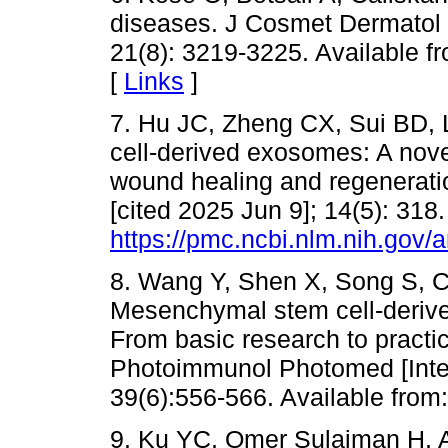
diseases. J Cosmet Dermatol [
21(8): 3219-3225. Available fr
[
Links
]
7. Hu JC, Zheng CX, Sui BD, 
cell-derived exosomes: A nove
wound healing and regeneratio
[cited 2025 Jun 9]; 14(5): 318.
https://pmc.ncbi.nlm.nih.gov/
8. Wang Y, Shen X, Song S, Ch
Mesenchymal stem cell-deriv
From basic research to practi
Photoimmunol Photomed [Inter
39(6):556-566. Available from
9. Ku YC, Omer Sulaiman H, 