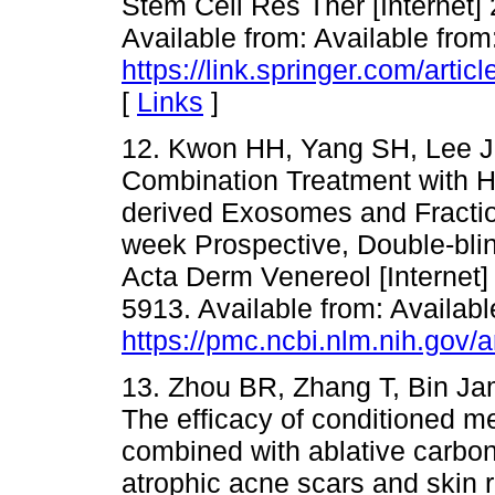
Stem Cell Res Ther [Internet] 
Available from: Available from
https://link.springer.com/art
[
Links
]
12. Kwon HH, Yang SH, Lee J, 
Combination Treatment with 
derived Exosomes and Fractio
week Prospective, Double-blin
Acta Derm Venereol [Internet] 
5913. Available from: Availabl
https://pmc.ncbi.nlm.nih.gov/
13. Zhou BR, Zhang T, Bin Jam
The efficacy of conditioned m
combined with ablative carbon 
atrophic acne scars and skin 