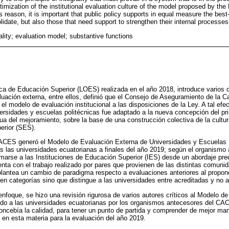
imization of the institutional evaluation culture of the model proposed by the
 reason, it is important that public policy supports in equal measure the best
lidate, but also those that need support to strengthen their internal processes
uality; evaluation model; substantive functions
ca de Educación Superior (LOES) realizada en el año 2018, introduce varios c
luación externa, entre ellos, definió que el Consejo de Aseguramiento de la C
l modelo de evaluación institucional a las disposiciones de la Ley. A tal efec
ersidades y escuelas politécnicas fue adaptado a la nueva concepción del pri
ua del mejoramiento, sobre la base de una construcción colectiva de la cultura
erior (SES).
CACES generó el Modelo de Evaluación Externa de Universidades y Escuelas
s las universidades ecuatorianas a finales del año 2019; según el organismo 
imarse a las Instituciones de Educación Superior (IES) desde un abordaje p
enta con el trabajo realizado por pares que provienen de las distintas comun
lantea un cambio de paradigma respecto a evaluaciones anteriores al propo
 en categorías sino que distingue a las universidades entre acreditadas y no 
nfoque, se hizo una revisión rigurosa de varios autores críticos al Modelo d
icado a las universidades ecuatorianas por los organismos antecesores del C
cebía la calidad, para tener un punto de partida y comprender de mejor man
ca en esta materia para la evaluación del año 2019.