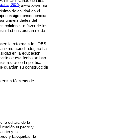
015; así, varios de ellos
alarza, 2020
; entre otros, se
ónimo de calidad en el
rajo consigo consecuencias
las universidades del
n opiniones a favor de los
unidad universitaria y de
 nace la reforma a la LOES,
anismo acreditador, no ha
calidad en la educación
partir de esa fecha se han
s rector de la política
ue guardan su construcción
ta como técnicas de
 la cultura de la
ducación superior y
ación y la
ceso y la equidad, la