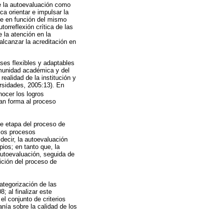
e la autoevaluación como
ca orientar e impulsar la
te en función del mismo
orreflexión crítica de las
 la atención en la
alcanzar la acreditación en
ses flexibles y adaptables
omunidad académica y del
realidad de la institución y
rsidades, 2005:13). En
nocer los logros
dan forma al proceso
le etapa del proceso de
 los procesos
 decir, la autoevaluación
ios; en tanto que, la
autoevaluación, seguida de
tición del proceso de
ategorización de las
; al finalizar este
l conjunto de criterios
nía sobre la calidad de los