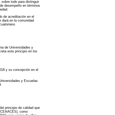
sobre todo para distinguir
el de desempeño en términos
iedad.
do de acreditación en el
se dará en la comunidad
cuatoriano.
rna de Universidades y
eta este principio en los
2018 y su concepción en el
 Universidades y Escuelas
d.
el principio de calidad que
or (CEAACES), como