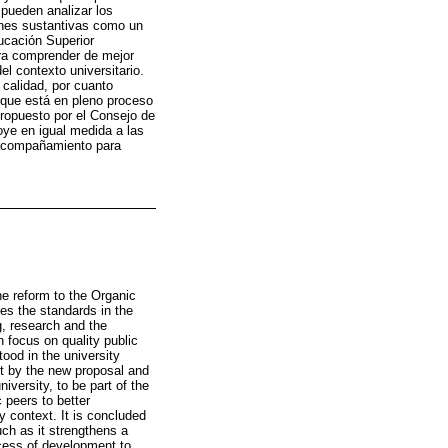
 pueden analizar los
iones sustantivas como un
ucación Superior
para comprender de mejor
el contexto universitario.
calidad, por cuanto
a que está en pleno proceso
 propuesto por el Consejo de
oye en igual medida a las
 acompañamiento para
the reform to the Organic
es the standards in the
g, research and the
n focus on quality public
tood in the university
ut by the new proposal and
niversity, to be part of the
 peers to better
ty context. It is concluded
uch as it strengthens a
rocess of development to