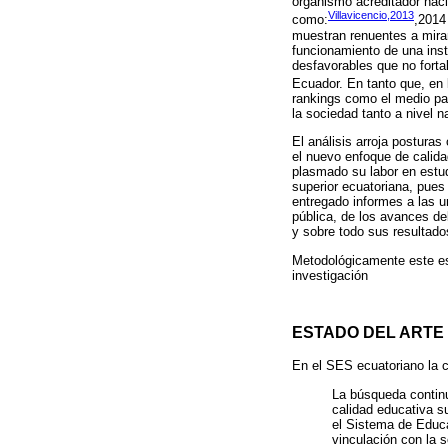
organismo acreditador naci
Villavicencio,2013
como:
,2014
muestran renuentes a mira
funcionamiento de una ins
desfavorables que no forta
Ecuador. En tanto que, en 
rankings como el medio par
la sociedad tanto a nivel n
El análisis arroja postura
el nuevo enfoque de calid
plasmado su labor en estud
superior ecuatoriana, pues 
entregado informes a las u
pública, de los avances de
y sobre todo sus resultado
Metodológicamente este est
investigación
ESTADO DEL ARTE
En el SES ecuatoriano la c
La búsqueda continu
calidad educativa su
el Sistema de Educac
vinculación con la s