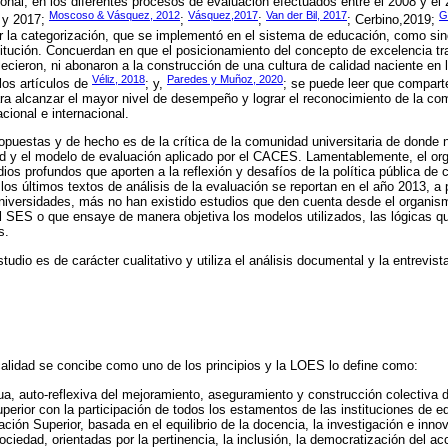
onal, en los diferentes procesos de evaluación efectuados entre el 2008 y el 2
Moscoso & Vásquez, 2012
Vásquez,2017
Van der Bil, 2017
G
 y 2017;
;
;
; Cerbino,2019;
r la categorización, que se implementó en el sistema de educación, como sin
titución. Concuerdan en que el posicionamiento del concepto de excelencia t
lecieron, ni abonaron a la construcción de una cultura de calidad naciente en 
Véliz, 2018
Paredes y Muñoz, 2020
los artículos de
; y,
; se puede leer que comparte
a alcanzar el mayor nivel de desempeño y lograr el reconocimiento de la com
acional e internacional.
s opuestas y de hecho es de la crítica de la comunidad universitaria de donde
ad y el modelo de evaluación aplicado por el CACES. Lamentablemente, el org
ios profundos que aporten a la reflexión y desafíos de la política pública de 
los últimos textos de análisis de la evaluación se reportan en el año 2013, a 
niversidades, más no han existido estudios que den cuenta desde el organismo
l SES o que ensaye de manera objetiva los modelos utilizados, las lógicas q
s.
udio es de carácter cualitativo y utiliza el análisis documental y la entrevis
alidad se concibe como uno de los principios y la LOES lo define como:
a, auto-reflexiva del mejoramiento, aseguramiento y construcción colectiva de
perior con la participación de todos los estamentos de las instituciones de e
ión Superior, basada en el equilibrio de la docencia, la investigación e innov
ociedad, orientadas por la pertinencia, la inclusión, la democratización del ac