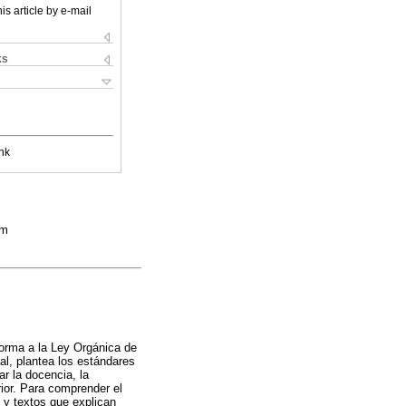
is article by e-mail
ks
nk
om
eforma a la Ley Orgánica de
al, plantea los estándares
r la docencia, la
rior. Para comprender el
s y textos que explican