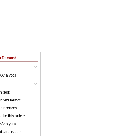
on Demand
 Analytics
h (pdf)
 in xml format
 references
cite this article
 Analytics
ic translation