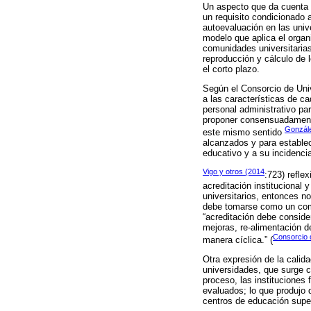
Un aspecto que da cuenta 
un requisito condicionado a
autoevaluación en las uni
modelo que aplica el organi
comunidades universitarias
reproducción y cálculo de 
el corto plazo.
Según el Consorcio de Univ
a las características de c
personal administrativo par
proponer consensuadamente
Gonzále
este mismo sentido
alcanzados y para establec
educativo y a su incidencia
Vigo y otros (2014
:723) refle
acreditación institucional
universitarios, entonces no
debe tomarse como un compr
“acreditación debe conside
mejoras, re-alimentación de
Consorcio 
manera cíclica.” (
Otra expresión de la calida
universidades, que surge co
proceso, las instituciones
evaluados; lo que produjo 
centros de educación super