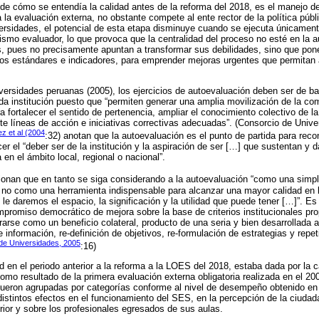
de cómo se entendía la calidad antes de la reforma del 2018, es el manejo d
 la evaluación externa, no obstante compete al ente rector de la política públi
versidades, el potencial de esta etapa disminuye cuando se ejecuta únicamen
smo evaluador, lo que provoca que la centralidad del proceso no esté en la aut
, pues no precisamente apuntan a transformar sus debilidades, sino que pone
los estándares e indicadores, para emprender mejoras urgentes que permitan 
ersidades peruanas (2005), los ejercicios de autoevaluación deben ser de ba
ada institución puesto que “permiten generar una amplia movilización de la c
a fortalecer el sentido de pertenencia, ampliar el conocimiento colectivo de la 
 líneas de acción e iniciativas correctivas adecuadas”. (Consorcio de Unive
z et al (2004
:32) anotan que la autoevaluación es el punto de partida para reco
er el “deber ser de la institución y la aspiración de ser […] que sustentan y 
 en el ámbito local, regional o nacional”.
xionan que en tanto se siga considerando a la autoevaluación “como una simp
 y no como una herramienta indispensable para alcanzar una mayor calidad en
 le daremos el espacio, la significación y la utilidad que puede tener […]”. Es
omiso democrático de mejora sobre la base de criterios institucionales prop
rarse como un beneficio colateral, producto de una seria y bien desarrollada 
 información, re-definición de objetivos, re-formulación de estrategias y repe
de Universidades, 2005
:16)
d en el periodo anterior a la reforma a la LOES del 2018, estaba dada por la c
mo resultado de la primera evaluación externa obligatoria realizada en el 2008
 fueron agrupadas por categorías conforme al nivel de desempeño obtenido en e
distintos efectos en el funcionamiento del SES, en la percepción de la ciudada
ior y sobre los profesionales egresados de sus aulas.