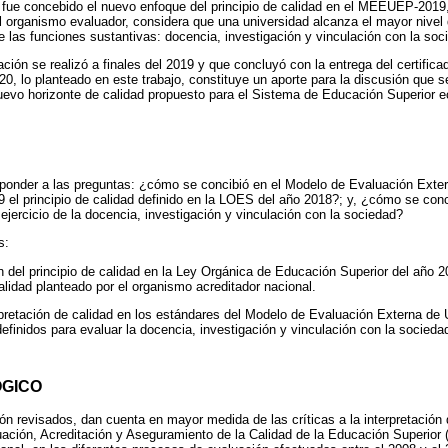
fue concebido el nuevo enfoque del principio de calidad en el MEEUEP-2019, 
 el organismo evaluador, considera que una universidad alcanza el mayor niv
de las funciones sustantivas: docencia, investigación y vinculación con la soc
ión se realizó a finales del 2019 y que concluyó con la entrega del certifica
020, lo planteado en este trabajo, constituye un aporte para la discusión que 
evo horizonte de calidad propuesto para el Sistema de Educación Superior e
sponder a las preguntas: ¿cómo se concibió en el Modelo de Evaluación Exte
 el principio de calidad definido en la LOES del año 2018?; y, ¿cómo se concr
ejercicio de la docencia, investigación y vinculación con la sociedad?
s:
ón del principio de calidad en la Ley Orgánica de Educación Superior del año 
lidad planteado por el organismo acreditador nacional.
pretación de calidad en los estándares del Modelo de Evaluación Externa de
efinidos para evaluar la docencia, investigación y vinculación con la socieda
ÓGICO
ón revisados, dan cuenta en mayor medida de las críticas a la interpretación d
luación, Acreditación y Aseguramiento de la Calidad de la Educación Superi