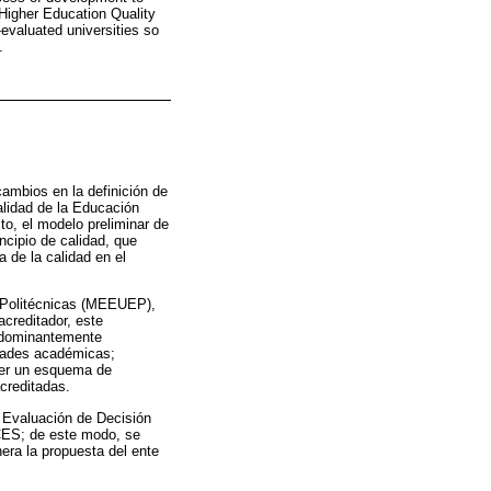
 Higher Education Quality
-evaluated universities so
.
ambios en la definición de
alidad de la Educación
to, el modelo preliminar de
ncipio de calidad, que
 de la calidad en el
 Politécnicas (MEEUEP),
acreditador, este
redominantemente
idades académicas;
ner un esquema de
acreditadas.
e Evaluación de Decisión
ACES; de este modo, se
era la propuesta del ente