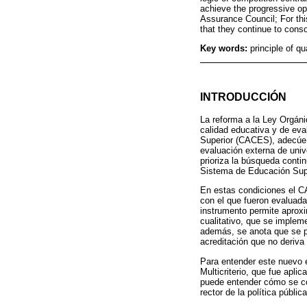
achieve the progressive opt
Assurance Council; For this
that they continue to conso
Key words:
principle of q
INTRODUCCIÓN
La reforma a la Ley Orgáni
calidad educativa y de eva
Superior (CACES), adecúe e
evaluación externa de univ
prioriza la búsqueda contin
Sistema de Educación Sup
En estas condiciones el 
con el que fueron evaluada
instrumento permite aprox
cualitativo, que se implem
además, se anota que se p
acreditación que no deriva
Para entender este nuevo e
Multicriterio, que fue apl
puede entender cómo se con
rector de la política públi