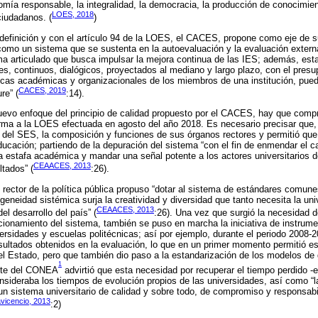
omía responsable, la integralidad, la democracia, la producción de conocimien
LOES, 2018
ciudadanos. (
)
efinición y con el artículo 94 de la LOES, el CACES, propone como eje de s
 como un sistema que se sustenta en la autoevaluación y la evaluación extern
ma articulado que busca impulsar la mejora continua de las IES; además, est
, continuos, dialógicos, proyectados al mediano y largo plazo, con el presu
icas académicas y organizacionales de los miembros de una institución, pued
CACES, 2019
re” (
:14).
nuevo enfoque del principio de calidad propuesto por el CACES, hay que com
forma a la LOES efectuada en agosto del año 2018. Es necesario precisar que
n del SES, la composición y funciones de sus órganos rectores y permitió que
ducación; partiendo de la depuración del sistema “con el fin de enmendar el ca
 la estafa académica y mandar una señal potente a los actores universitarios
CEAACES, 2013
tados” (
:26).
rector de la política pública propuso “dotar al sistema de estándares comun
neidad sistémica surja la creatividad y diversidad que tanto necesita la uni
CEAACES, 2013
del desarrollo del país” (
:26). Una vez que surgió la necesidad d
ncionamiento del sistema, también se puso en marcha la iniciativa de instrumen
ersidades y escuelas politécnicas; así por ejemplo, durante el periodo 2008-2
resultados obtenidos en la evaluación, lo que en un primer momento permitió 
el Estado, pero que también dio paso a la estandarización de los modelos de g
1
ente del CONEA
advirtió que esta necesidad por recuperar el tiempo perdido 
onsideraba los tiempos de evolución propios de las universidades, así como “l
un sistema universitario de calidad y sobre todo, de compromiso y responsabi
lavicencio, 2013
:2)