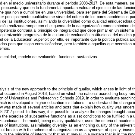
d en el medio universitario durante el periodo 2008-2017. De esta manera, se
 propuesta y que en lo fundamental apunta a valorar el ejercicio de las func
ne qua non a cumplirse en una universidad, para ser parte del Sistema de Ed
ser principalmente cualitativo se sirve del criterio de los pares académicos 
 de las instituciones, asimilando la diversidad como cualidad enriquecedora d
ación realizada rompe con el esquema de la categorización como sinónimo de 
mpetencia contraria al principio de integralidad que debe primar en un sistem
a optimización progresiva de la cultura de evaluación institucional del modelo
d de la Educación Superior; por ello, es importante que la política pública ap
adas para que sigan consolidándose, pero también a aquellas que necesitan
ernos.
 de calidad; modelo de evaluación; funciones sustantivas
lysis of the new approach to the principle of quality, which arises in light of 
at occurred in August 2018, based on which the national accrediting body rais
on of Universities and Polytechnic Schools 2019, in order to evaluate teachin
which is developed in higher education institutions. To understand the change i
iew was made of several articles and texts that explain how quality was unders
8-2017 period. In this way, it is possible to analyze the changes brought abo
 the exercise of substantive functions as a set conditions to be fulfilled in a u
uadorian. The model, being mainly qualitative, uses the criteria of academic
es of institutions, assimilating diversity as an enriching quality of the universi
d out breaks with the scheme of categorization as a synonym of quality, inasm
y to the principle of integrality that must prevail in a system that is in the p