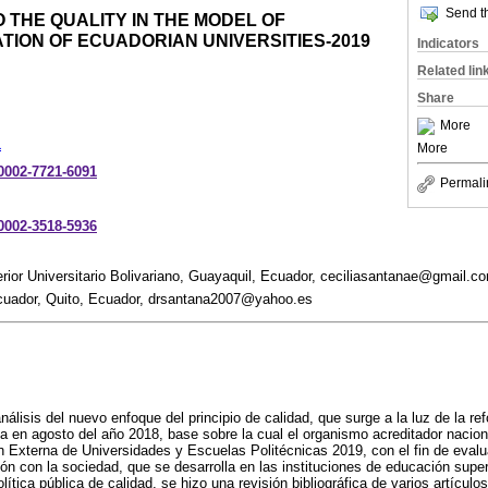
Send th
THE QUALITY IN THE MODEL OF
ION OF ECUADORIAN UNIVERSITIES-2019
Indicators
Related lin
Share
More
1
More
-0002-7721-6091
Permali
-0002-3518-5936
erior Universitario Bolivariano, Guayaquil, Ecuador, ceciliasantanae@gmail.c
Ecuador, Quito, Ecuador, drsantana2007@yahoo.es
nálisis del nuevo enfoque del principio de calidad, que surge a la luz de la r
a en agosto del año 2018, base sobre la cual el organismo acreditador nacion
 Externa de Universidades y Escuelas Politécnicas 2019, con el fin de evalua
ión con la sociedad, que se desarrolla en las instituciones de educación supe
ítica pública de calidad, se hizo una revisión bibliográfica de varios artículo