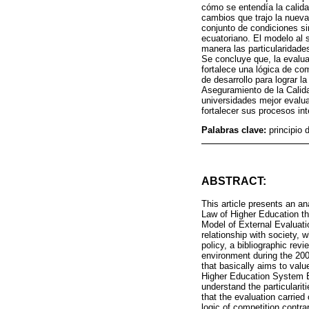
cómo se entendía la calida
cambios que trajo la nueva
conjunto de condiciones si
ecuatoriano. El modelo al 
manera las particularidades
Se concluye que, la evalu
fortalece una lógica de co
de desarrollo para lograr l
Aseguramiento de la Calida
universidades mejor evalu
fortalecer sus procesos int
Palabras clave:
principio
ABSTRACT:
This article presents an ana
Law of Higher Education th
Model of External Evaluati
relationship with society, 
policy, a bibliographic rev
environment during the 200
that basically aims to value
Higher Education System Ec
understand the particulariti
that the evaluation carrie
logic of competition contrar