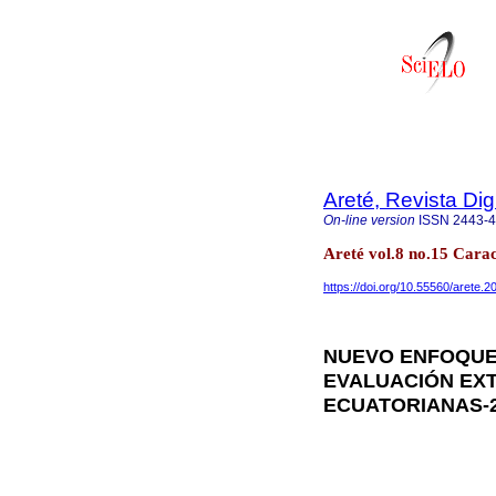
Areté, Revista Di
On-line version
ISSN
2443-
Areté vol.8 no.15 Cara
https://doi.org/10.55560/arete.2
NUEVO ENFOQUE
EVALUACIÓN EX
ECUATORIANAS-