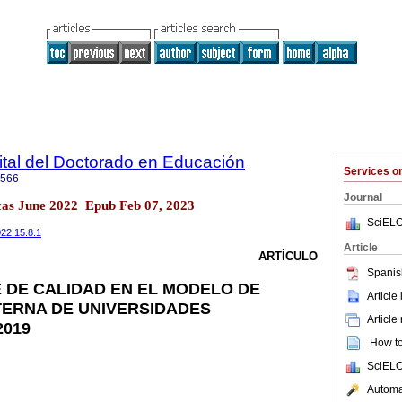
gital del Doctorado en Educación
Services 
4566
Journal
cas June 2022 Epub Feb 07, 2023
SciELO
022.15.8.1
Article
ARTÍCULO
Spanis
 DE CALIDAD EN EL MODELO DE
Article
TERNA DE UNIVERSIDADES
Article
2019
How to 
SciELO
Automat