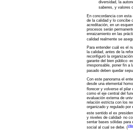
diversidad, la auton
saberes, y valores 
En concordancia con esta d
de la calidad y lo concibe
acreditación, en un esque
procesos serán permanentes
enraizamiento en las práct
calidad realmente se asegu
Para entender cuál es el 
la calidad, antes de la re
reconfiguró la organizació
garante del bien público -e
irresponsable, poner fin a
pasado deben quedar sepul
Con este panorama el ente 
desde una elemental homoge
florecer y volverse el pilar 
como el eje central del fu
evaluación externa de univ
relación estricta con los 
organizado y regulado por 
este sentido el ex presid
y niveles de calidad- no c
sentar bases sólidas para 
Vil
social al cual se debe. (