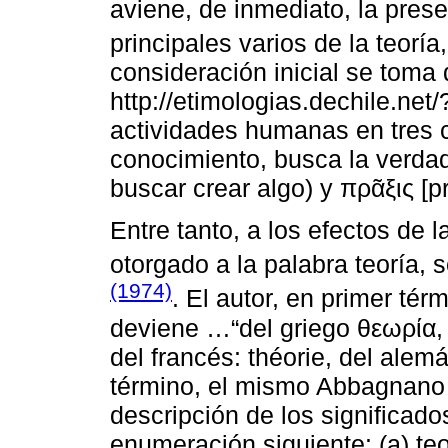
aviene, de inmediato, la prese
principales varios de la teorí
consideración inicial se toma 
http://etimologias.dechile.net/
actividades humanas en tres c
conocimiento, busca la verdad)
buscar crear algo) y πρᾶξις [prá
Entre tanto, a los efectos de l
otorgado a la palabra teoría,
(1974)
. El autor, en primer térm
deviene …“del griego θεωρία, de
del francés: théorie, del alem
término, el mismo Abbagnano 
descripción de los significado
enumeración siguiente: (a) te