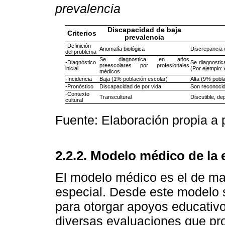
prevalencia
Discapacidad de baja
Criterios
prevalencia
-Definición
Anomalía biológica
Discrepancia 
del problema
Se diagnostica en años
-Diagnóstico
Se diagnostic
preescolares por profesionales
inicial
(Por ejemplo:
médicos
-Incidencia
Baja (1% población escolar)
Alta (9% pobla
-Pronóstico
Discapacidad de por vida
Son reconocid
-Contexto
Transcultural
Discutible, d
cultural
Fuente: Elaboración propia a 
2.2.2. Modelo médico de la 
El modelo médico es el de may
especial. Desde este modelo s
para otorgar apoyos educativo
diversas evaluaciones que pro