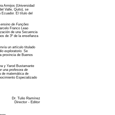
ra Armijos (Universidad
l Valle, Quito), se
Ecuador. El título del
o ensino de Funções
Marcelo Franco Leao
ilización de una Secuencia
nos de 3º de la enseñanza
vía un artículo titulado
io exploratorio.
Se
la provincia de Buenos
ina y Yarod Bustamante
r una profesora de
ra de matemática de
onocimiento Especializado
Dr. Tulio Ramírez
Director - Editor
mmons