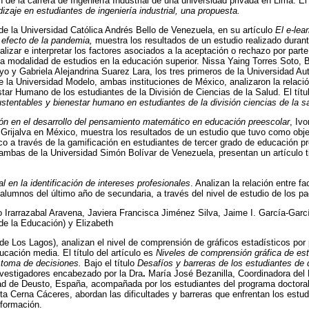
 de la carrera de Ingeniería Industrial de una universidad privada en Lima. El 
izaje en estudiantes de ingeniería industrial, una propuesta.
de la Universidad Católica Andrés Bello de Venezuela, en su artículo
El e-lea
 efecto de la pandemia,
muestra los resultados de un estudio realizado durant
analizar e interpretar los factores asociados a la aceptación o rechazo por part
a modalidad de estudios en la educación superior. Nissa Yaing Torres Soto, 
 y Gabriela Alejandrina Suarez Lara, los tres primeros de la Universidad A
e la Universidad Modelo, ambas instituciones de México, analizaron la relaci
tar Humano de los estudiantes de la División de Ciencias de la Salud. El títul
tentables y bienestar humano en estudiantes de la división ciencias de la s
ón en el desarrollo del pensamiento matemático en educación preescolar
, Iv
l Grijalva en México, muestra los resultados de un estudio que tuvo como obje
 a través de la gamificación en estudiantes de tercer grado de educación pr
ambas de la Universidad Simón Bolívar de Venezuela, presentan un artículo t
 en la identificación de intereses profesionales
. Analizan la relación entre f
 alumnos del último año de secundaria, a través del nivel de estudio de los pa
o Irarrazabal Aravena, Javiera Francisca Jiménez Silva, Jaime I. García-Garc
de la Educación) y Elizabeth
de Los Lagos), analizan el nivel de comprensión de gráficos estadísticos por
ucación media. El título del artículo es
Niveles de comprensión gráfica de est
 toma de decisiones.
Bajo el título
Desafíos y barreras de los estudiantes de 
vestigadores encabezado por la Dra
.
María José Bezanilla, Coordinadora del
ad de Deusto, España, acompañada por los estudiantes del programa doctora
ta Cerna Cáceres, abordan las dificultades y barreras que enfrentan los estu
 formación.