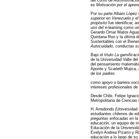
del curso de Administración
es
Motivación por el aprend
Por su parte Albaro López 
superior en Venezuela y el
propósito fue identificar, 
uso del e-learning como un
Gerardo Omar Matos Aguayo
Quintana Roo y la última d
Sustentables con el Bienes
Autocuidado, conductas sus
Bajo el título
La gamificaci
de la Universidad Valle de
del pensamiento matemático
Aponte y Scarleth Mujica, 
de los padres
como apoyo o barrera social
intereses profesionales de
Desde Chile, Felipe Ignaci
Metropolitana de Ciencias 
H. Arredondo (Universidad 
estudiantes chilenos de ed
preguntas enfocadas en la
educación,
un equipo de in
Educación de la Universid
Evelyn Andrea Pizarro y Ri
educación a lo largo de su