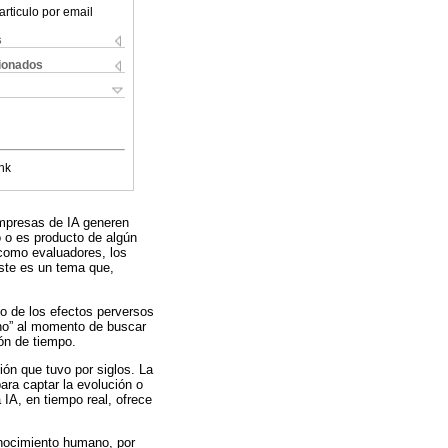
articulo por email
s
cionados
nk
empresas de IA generen
o o es producto de algún
 como evaluadores, los
este es un tema que,
 de los efectos perversos
ano” al momento de buscar
ión de tiempo.
ón que tuvo por siglos. La
para captar la evolución o
 IA, en tiempo real, ofrece
onocimiento humano, por