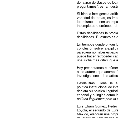
derivarse de Bases de Dato
preguntamos”, es, a nuestr
Si bien la inteligencia art
variedad de temas, es impo
los mismos tienen un impac
incompletos o erróneos, e
Estas debilidades la propi
debilidades. El asunto es 
En tiempos donde privan los
conclusión sobre la explica
pareciera no haber espacio
puede hacer retroceder cap
una lucha más difícil que 
Hoy presentamos el núme
a los autores que acompañ
investigaciones. Los artíc
Desde Brasil, Lionel De Je
política institucional de 
declara su política lingüís
español y al inglés como le
política lingüística para l
Luís Efraín Gómez, Pedro 
Loyola, el segundo de Eure
México, elaboran una propu