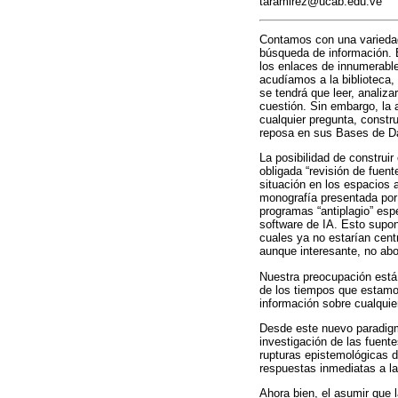
taramirez@ucab.edu.ve
Contamos con una variedad
búsqueda de información. 
los enlaces de innumerable
acudíamos a la biblioteca,
se tendrá que leer, analiza
cuestión. Sin embargo, la 
cualquier pregunta, constr
reposa en sus Bases de Da
La posibilidad de constru
obligada “revisión de fuen
situación en los espacios 
monografía presentada por
programas “antiplagio” esp
software de IA. Esto supon
cuales ya no estarían cent
aunque interesante, no ab
Nuestra preocupación está
de los tiempos que estamos
información sobre cualquier
Desde este nuevo paradigma
investigación de las fuente
rupturas epistemológicas de
respuestas inmediatas a la
Ahora bien, el asumir que 