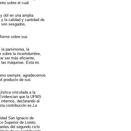
nto sobre el cuál
 y útil en una amplia
y la calidad y cantidad de
os son sesgados,
informe sobre sus
 la parsimonia, la
e sobre la incertidumbre,
ar ser más eficiente,
e las máquinas. Esta es
 Como siempre, agradecemos
el producto de sus
ística vinculada a la
. Evidencian que la UFMS
 internos, declarando al
esta contribución es
La
sidad San Ignacio de
co Superior de Loreto,
iantes del segundo ciclo