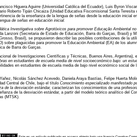
cisco Higuera Aguirre (Universidad Católica del Ecuador), Luis Byron Viscar
ario Roberto Tipán Chicaiza (Unidad Educativa Fiscomisional Santa Teresita de
rtinencia de la enseñanza de la lengua de señas desde la educación inicial en 
engua de señas en educación inicial.
ática Investigativa sobre Agrotóxicos para promover Educação Ambiental n
da Lanzoni (Secretaria de Estado de Educación, Barra do Garças, Brasil) y 
Grosso, Brasil), se propusieron describir las posibles contribuciones de la ut
ID) sobre plaguicidas para promover la Educación Ambiental (EA) de los alum
ica de Barra do Garças.
cional de Investigaciones Científicas y Técnicas, Buenos Aires, Argentina), en
abras en estudiantes de escuela media de nivel socioeconómico bajo: un estud
ilidades en estudiantes de escuela media de bajo nivel económico social de 
 Yañez, Nicolás Sánchez Acevedo, Daniela Araya Bastías, Felipe Huerta Mol
dad Central de Chile, bajo el título
Conocimiento especializado manifestado po
a de la desviación estándar,
caracterizan los conocimientos de una profeso
ñanza de la desviación estándar, a partir del modelo teórico analítico del C
cas (MTSK).
Este es un artículo publicado en acceso abierto bajo una licencia Creative Co