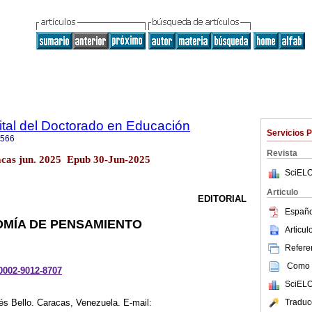
gital del Doctorado en Educación
Servicios 
4566
Revista
acas jun. 2025 Epub 30-Jun-2025
SciELO
Articulo
EDITORIAL
Españo
NOMÍA DE PENSAMIENTO
Articu
Referen
Como c
-0002-9012-8707
SciELO
Traduc
és Bello. Caracas, Venezuela. E-mail: