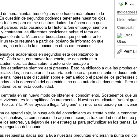
Enviar 
Indicadore
 de herramientas tecnológicas que hacen más eficiente la
En cuestión de segundos podemos tener ante nuestros ojos,
Links rela
s fuentes para dirimir nuestras dudas. La época en la que
 al parecer, está pasando a la Historia. Sin embargo, siempre
Compartir
r y contrastar las diferentes posiciones sobre el tema en
Otros
aparición de la IA con sus buscadores que permiten, ante
uir un texto resumen a partir del océano de información que
Otros
tos, ha colocado la situación en otras dimensiones.
Permali
ir ensayos académicos en segundos está desplazando la
tes”. Cada vez, con mayor frecuencia, se denuncia esta
académicos. La duda sobre la autoría del ensayo o
 los estudiantes siempre está presente. Esto ha obligado a que las propias 
ecializados, para captar si la autoría pertenece a quien suscribe el document
e una interesante discusión sobre el tema ético o el papel de los profesores
rados en la corrección del contenido sino en la autoría del documento. Pero 
ordaremos en esta oportunidad.
 centrada en un nuevo modo de obtener el conocimiento. Sostenemos que uno
 viviendo, es la simplificación argumental. Nuestros estudiantes “van al gr
 tópico. Y la IA les ayuda a llegar “al grano” sin mucho esfuerzo y sin invers
 de aprendizaje, la búsqueda del conocimiento existente pierde la connotaci
s, el análisis, la comparación, la argumentación, la trazabilidad en el tiempo 
 los autores, ya dejaron de ser estrategias para profundizar en los temas. La
s preguntas del usuario.
las respuestas dadas por la IA a nuestras preguntas encierran la punta del c