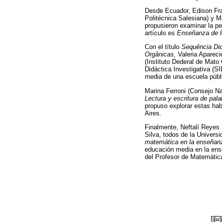
Desde Ecuador, Edison Fran
Politécnica Salesiana) y M
propusieron examinar la pe
artículo es
Enseñanza de l
Con el título
Sequência Did
Orgânicas,
Valeria Apareci
(Instituto Dederal de Mato 
Didáctica Investigativa (S
media de una escuela públ
Marina Ferroni (Consejo Na
Lectura y escritura de pal
propuso explorar estas hab
Aires.
Finalmente, Neftalí Reyes
Silva, todos de la Universi
matemática en la enseñanz
educación media en la ense
del Profesor de Matemáti