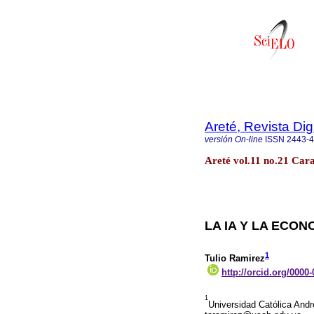
Areté, Revista Di
versión On-line
ISSN
2443-
Areté vol.11 no.21 Car
LA IA Y LA ECO
1
Tulio Ramirez
http://orcid.org/0000
1
Universidad Católica Andr