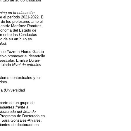
título de su contribución
rning en la educación
e el período 2021-2022. El
e de los profesores ante el
Beatriz Martínez Ramírez,
utónoma del Estado de
ón entre las Conductas
o de su artículo es
alud.
onne Yazmín Flores García
tivo promover el desarrollo
eescolar. Emilse Durán-
itulado
Nivel de estudios
actores contextuales y los
dres.
ía (Universidad
 parte de un grupo de
udiantes frente a
doctorado del área de
 Programa de Doctorado en
l Sara González-Álvarez,
diantes de doctorado en