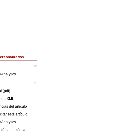
Personalizados
 Analytics
l (pdf)
lo en XML
cias del artículo
itar este artículo
 Analytics
ción automática