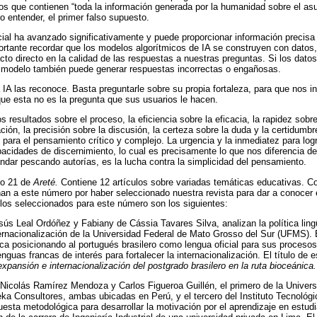
s que contienen “toda la información generada por la humanidad sobre el asu
o entender, el primer falso supuesto.
ificial ha avanzado significativamente y puede proporcionar información precisa
rtante recordar que los modelos algorítmicos de IA se construyen con datos, 
to directo en la calidad de las respuestas a nuestras preguntas. Si los dat
l modelo también puede generar respuestas incorrectas o engañosas.
a IA las reconoce. Basta preguntarle sobre su propia fortaleza, para que nos 
que esta no es la pregunta que sus usuarios le hacen.
 resultados sobre el proceso, la eficiencia sobre la eficacia, la rapidez sobre
ción, la precisión sobre la discusión, la certeza sobre la duda y la certidumbr
 para el pensamiento crítico y complejo. La urgencia y la inmediatez para logr
acidades de discernimiento, lo cual es precisamente lo que nos diferencia d
andar pescando autorías, es la lucha contra la simplicidad del pensamiento.
ro 21 de
Areté.
Contiene 12 artículos sobre variadas temáticas educativas.
an a este número por haber seleccionado nuestra revista para dar a conocer 
ulos seleccionados para este número son los siguientes:
sús Leal Ordóñez y Fabiany de Cássia Tavares Silva, analizan la política lingü
internacionalización de la Universidad Federal de Mato Grosso del Sur (UFMS)
tica posicionando al portugués brasilero como lengua oficial para sus procesos
nguas francas de interés para fortalecer la internacionalización. El título de 
a expansión e internacionalización del postgrado brasilero en la ruta bioceánica.
Nicolás Ramírez Mendoza y Carlos Figueroa Guillén, el primero de la Univer
ka Consultores, ambas ubicadas en Perú, y el tercero del Instituto Tecnológi
esta metodológica para desarrollar la motivación por el aprendizaje en estud