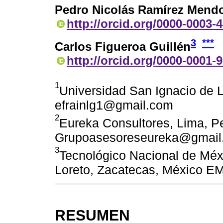
Pedro Nicolás Ramírez Mend
http://orcid.org/0000-0003-
3
***
Carlos Figueroa Guillén
http://orcid.org/0000-0001-
1
Universidad San Ignacio de 
efrainlg1@gmail.com
2
Eureka Consultores, Lima, P
Grupoasesoreseureka@gmail
3
Tecnológico Nacional de Méxi
Loreto, Zacatecas, México EM
RESUMEN