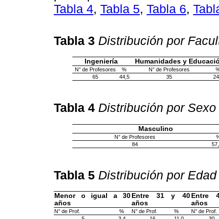
Tabla 4
,
Tabla 5
,
Tabla 6
,
Tabl
Tabla 3
Distribución por Facul
Ingeniería
Humanidades y Educaci
N° de Profesores
%
N° de Profesores
65
44,5
35
24
Tabla 4
Distribución por Sexo
Masculino
N° de Profesores
84
57
Tabla 5
Distribución por Edad
Menor o igual a 30
Entre 31 y 40
Entre 
años
años
años
N° de Prof.
%
N° de Prof.
%
N° de Prof.
5
3,4
16
11,0
30