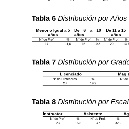
Tabla 6
Distribución por Años
Menor o Igual a 5
De 6 a 10
De 11 a 15
años
años
años
N° de Prof.
%
N° de Prof.
%
N° de Prof.
%
17
11,6
15
10,3
20
13,
Tabla 7
Distribución por Gra
Licenciado
Magis
N° de Profesores
%
N° de 
28
19,2
Tabla 8
Distribución por Esca
Instructor
Asistente
Ag
N° de Prof.
%
N° de Prof.
%
23
15,8
47
32,2