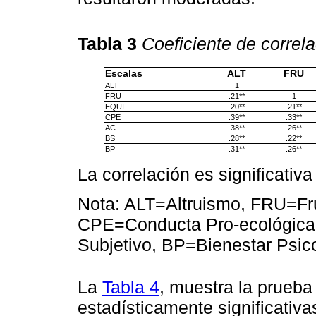
Tabla 3
Coeficiente de correla
Escalas
ALT
FRU
ALT
1
FRU
.21**
1
EQUI
.20**
.21**
CPE
.39**
.33**
AC
.38**
.26**
BS
.28**
.22**
BP
.31**
.26**
La correlación es significativa
Nota: ALT=Altruismo, FRU=Fr
CPE=Conducta Pro-ecológica
Subjetivo, BP=Bienestar Psico
La
Tabla 4
, muestra la prueb
estadísticamente significativa