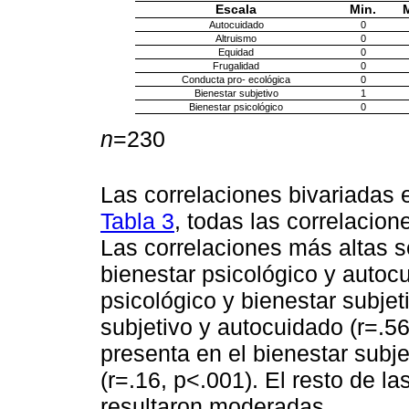
Escala
Min.
Autocuidado
0
Altruismo
0
Equidad
0
Frugalidad
0
Conducta pro- ecológica
0
Bienestar subjetivo
1
Bienestar psicológico
0
n
=230
Las correlaciones bivariadas 
Tabla 3
, todas las correlacion
Las correlaciones más altas se
bienestar psicológico y autocu
psicológico y bienestar subjet
subjetivo y autocuidado (r=.5
presenta en el bienestar subje
(r=.16, p<.001). El resto de la
resultaron moderadas.