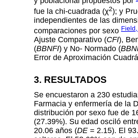
y poblacional propuestos por
2
fue la chi-cuadrada (χ
); y Pr
independientes de las dimensi
Field
comparaciones por sexo
Ajuste Comparativo (
CFI
), Be
(
BBNFI
) y No- Normado (
BBN
Error de Aproximación Cuadrá
3. RESULTADOS
Se encuestaron a 230 estudian
Farmacia y enfermería de la D
distribución por sexo fue de 
(27.39%). Su edad osciló ent
20.06 años (
DE
= 2.15). El 93