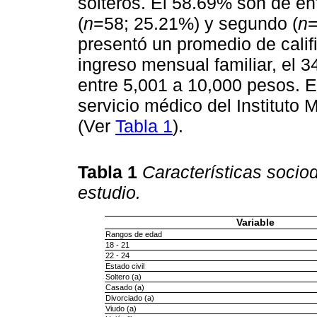
solteros. El 58.69% son de en
(
n
=58; 25.21%) y segundo (
n
=
presentó un promedio de calif
ingreso mensual familiar, el 3
entre 5,001 a 10,000 pesos. El
servicio médico del Instituto
(Ver
Tabla 1
).
Tabla 1
Características socio
estudio.
Variable
Rangos de edad
18 - 21
22 - 24
Estado civil
Soltero (a)
Casado (a)
Divorciado (a)
Viudo (a)