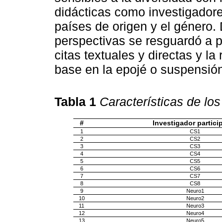
didácticas como investigadore
países de origen y el género. 
perspectivas se resguardó a pa
citas textuales y directas y la
base en la epojé o suspensión
Tabla 1
Características de los
#
Investigador partici
1
CS1
2
CS2
3
CS3
4
CS4
5
CS5
6
CS6
7
CS7
8
CS8
9
Neuro1
10
Neuro2
11
Neuro3
12
Neuro4
13
Neuro5