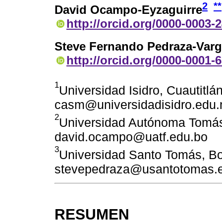
2
**
David Ocampo-Eyzaguirre
http://orcid.org/0000-0003-
Steve Fernando Pedraza-Var
http://orcid.org/0000-0001-
1
Universidad Isidro, Cuautitlá
casm@universidadisidro.edu
2
Universidad Autónoma Tomás F
david.ocampo@uatf.edu.bo
3
Universidad Santo Tomás, Bo
stevepedraza@usantotomas.
RESUMEN