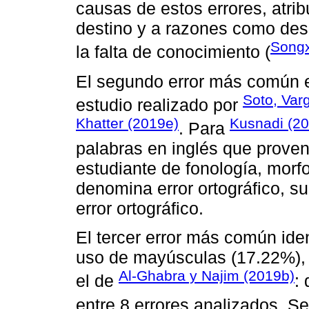
causas de estos errores, atrib
destino y a razones como desc
Songx
la falta de conocimiento (
El segundo error más común es
Soto, Var
estudio realizado por
Khatter (2019e)
Kusnadi (2
. Para
palabras en inglés que prove
estudiante de fonología, morfo
denomina error ortográfico, s
error ortográfico.
El tercer error más común iden
uso de mayúsculas (17.22%), 
Al-Ghabra y Najim (2019b)
el de
:
entre 8 errores analizados. 