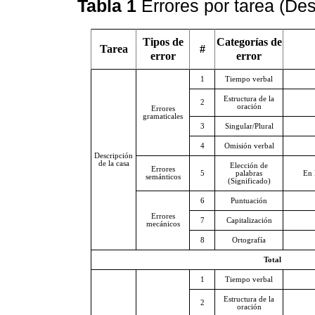
Tabla 1
Errores por tarea (Des
Tipos de
Categorías de
Tarea
#
error
error
1
Tiempo verbal
Estructura de la
2
oración
Errores
gramaticales
3
Singular/Plural
4
Omisión verbal
Descripción
de la casa
Elección de
Errores
5
palabras
En 
semánticos
(Significado)
6
Puntuación
Errores
7
Capitalización
mecánicos
8
Ortografía
Total
1
Tiempo verbal
Estructura de la
2
oración