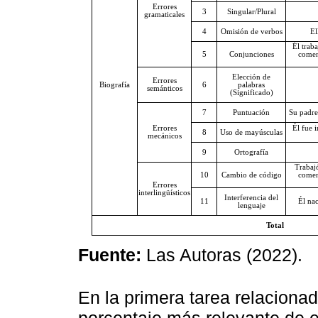
Errores
3
Singular/Plural
gramaticales
4
Omisión de verbos
El
Él trab
5
Conjunciones
comen
Elección de
Errores
Biografía
6
palabras
semánticos
(Significado)
7
Puntuación
Su padre
Errores
Él fue 
8
Uso de mayúsculas
mecánicos
9
Ortografía
Trabaj
10
Cambio de código
comen
Errores
interlingüísticos
Interferencia del
11
Él na
lenguaje
Total
Fuente:
Las Autoras (2022).
En la primera tarea relacionad