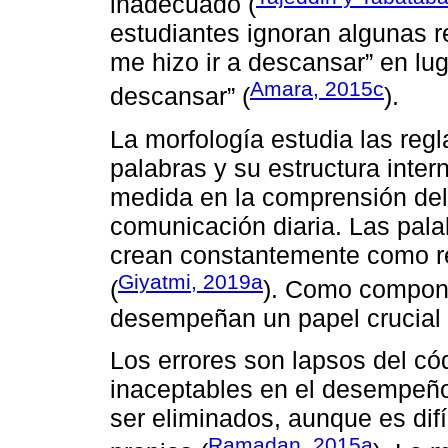
inadecuado (
estudiantes ignoran algunas re
me hizo ir a descansar” en lug
Amara, 2015c
descansar” (
).
La morfología estudia las regl
palabras y su estructura inter
medida en la comprensión del 
comunicación diaria. Las pala
crean constantemente como re
Giyatmi, 2019a
(
). Como compone
desempeñan un papel crucial 
Los errores son lapsos del có
inaceptables en el desempeño
ser eliminados, aunque es difíc
Ramadan, 2015a