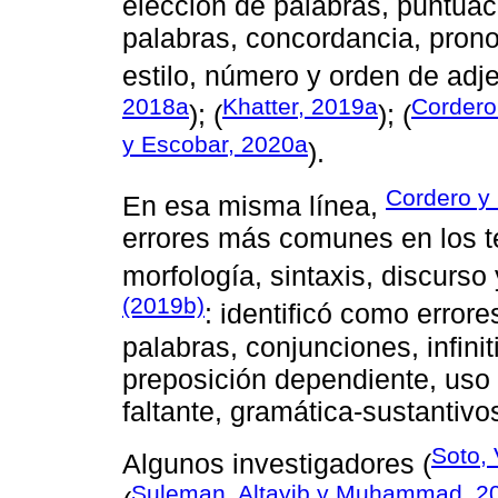
elección de palabras, puntuac
palabras, concordancia, prono
estilo, número y orden de adje
2018a
Khatter, 2019a
Cordero
); (
); (
y Escobar, 2020a
).
Cordero y 
En esa misma línea,
errores más comunes en los t
morfología, sintaxis, discurs
(2019b)
: identificó como erro
palabras, conjunciones, infinit
preposición dependiente, uso 
faltante, gramática-sustantivo
Soto,
Algunos investigadores (
Suleman, Altayib y Muhammad, 2