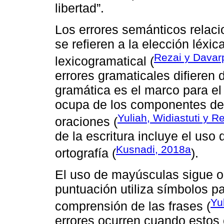
libertad”.
Los errores semánticos relaci
se refieren a la elección léxi
Rezai y Davar
lexicogramatical (
errores gramaticales difieren 
gramática es el marco para el
ocupa de los componentes del
Yuliah, Widiastuti y R
oraciones (
de la escritura incluye el uso
Kusnadi, 2018a
ortografía (
).
El uso de mayúsculas sigue oc
puntuación utiliza símbolos pa
Yu
comprensión de las frases (
errores ocurren cuando estos 