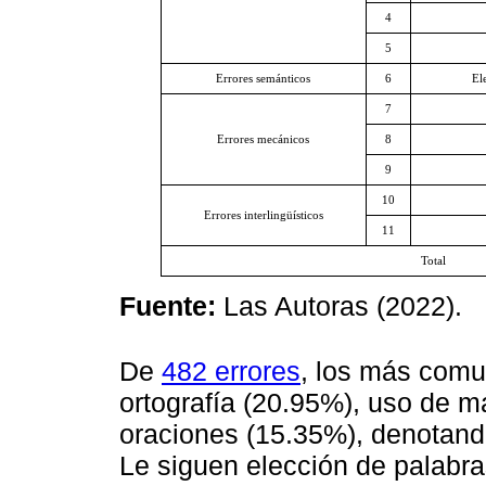
4
5
Errores semánticos
6
El
7
Errores mecánicos
8
9
10
Errores interlingüísticos
11
Total
Fuente:
Las Autoras (2022).
De
482 errores
, los más comu
ortografía (20.95%), uso de m
oraciones (15.35%), denotand
Le siguen elección de palabra