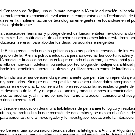
 el Consenso de Beijing, una guía para integrar la IA en la educación, alinead
na conferencia internacional, evoluciona el compromiso de la Declaración de
 países en la implementación de tecnologías emergentes, enfocándose en el pot
ativos globalmente.
ia capacidades humanas y protege derechos fundamentales, revolucionando e
ostenible. Las instituciones de educación superior deben liderar esta transfo
educación se unan para abordar los desafíos sociales emergentes.
e Beijing recomienda que los gobiernos y otras partes interesadas de los E
gración de la IA en la política educativa para aprovechar las oportunidades y
 IA mediante la adopción de un enfoque de todo el gobierno, intersectorial y d
rrollo de nuevos modelos impulsados ​​por tecnología de inteligencia artificial 
nde los beneficios superen los riesgos y utilizar herramientas de inteligencia a
 de brindar sistemas de aprendizaje permanente que permitan un aprendizaje p
o y para todos. Siempre que sea posible, se deben utilizar datos apropiados 
asadas en evidencia. El consenso también reconoció la necesidad urgente de
el desarrollo de la IA, y otorgó a los socios y organizaciones internacionales
e estas brechas y, al mismo tiempo, los llamó a la acción, considerar el riesg
o tienen acceso a él.
algorítmica en educación desarrolla habilidades de pensamiento lógico y resolu
ritmos, se profundiza la comprensión de conceptos y se mejora el análisis d
 para personas, une al investigador y lo investigado, destacando la interacci
eó Generar una aproximación teórica sobre la Inteligencia Artificial Algorítmi
iversitaria en los participantes de la carrera de educación en la Universidad 