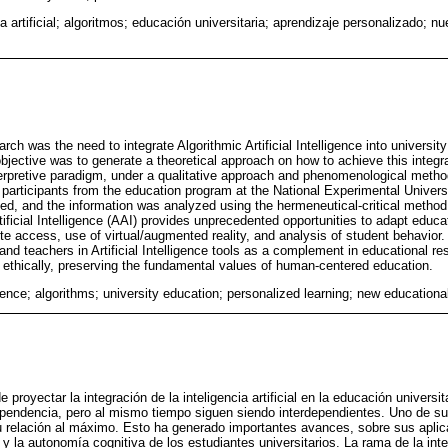
ia artificial; algoritmos; educación universitaria; aprendizaje personalizado; 
arch was the need to integrate Algorithmic Artificial Intelligence into universi
objective was to generate a theoretical approach on how to achieve this integ
erpretive paradigm, under a qualitative approach and phenomenological meth
d participants from the education program at the National Experimental Univer
ied, and the information was analyzed using the hermeneutical-critical method
rtificial Intelligence (AAI) provides unprecedented opportunities to adapt educ
e access, use of virtual/augmented reality, and analysis of student behavior. I
and teachers in Artificial Intelligence tools as a complement in educational re
d ethically, preserving the fundamental values of human-centered education.
lligence; algorithms; university education; personalized learning; new educationa
 proyectar la integración de la inteligencia artificial en la educación universit
pendencia, pero al mismo tiempo siguen siendo interdependientes. Uno de su
u relación al máximo. Esto ha generado importantes avances, sobre sus aplic
y la autonomía cognitiva de los estudiantes universitarios. La rama de la intel