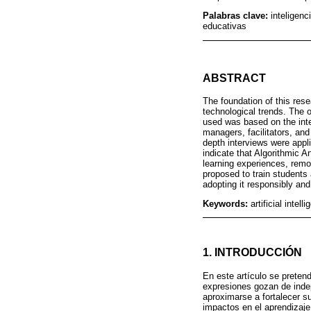
Palabras clave:
inteligenc
educativas
ABSTRACT
The foundation of this rese
technological trends. The 
used was based on the int
managers, facilitators, an
depth interviews were appl
indicate that Algorithmic A
learning experiences, remot
proposed to train students 
adopting it responsibly an
Keywords:
artificial inte
1. INTRODUCCIÓN
En este artículo se pretende
expresiones gozan de inde
aproximarse a fortalecer s
impactos en el aprendizaje 