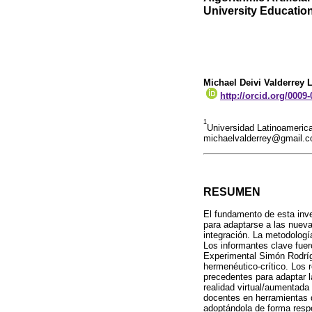
University Educatio
Michael Deivi Valderrey 
http://orcid.org/0009
1
Universidad Latinoameric
michaelvalderrey@gmail.
RESUMEN
El fundamento de esta inves
para adaptarse a las nueva
integración. La metodologí
Los informantes clave fuero
Experimental Simón Rodrígu
hermenéutico-crítico. Los r
precedentes para adaptar l
realidad virtual/aumentada
docentes en herramientas d
adoptándola de forma resp