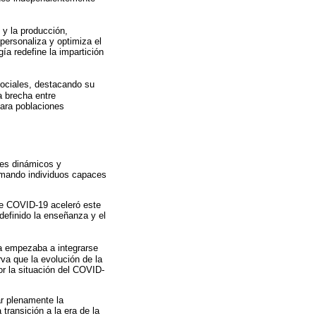
 y la producción,
personaliza y optimiza el
a redefine la impartición
 sociales, destacando su
a brecha entre
para poblaciones
ues dinámicos y
ormando individuos capaces
de COVID-19 aceleró este
definido la enseñanza y el
ya empezaba a integrarse
va que la evolución de la
r la situación del COVID-
ar plenamente la
transición a la era de la