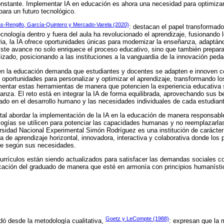
nstante. Implementar IA en educación es ahora una necesidad para optimizar
para un futuro tecnológico.
s-Rengifo, García-Quintero y Mercado-Varela (2020)
: destacan el papel transformado
ecnología dentro y fuera del aula ha revolucionado el aprendizaje, fusionando lo
ria, la IA ofrece oportunidades únicas para modernizar la enseñanza, adaptán
ste avance no solo enriquece el proceso educativo, sino que también prepara
lizado, posicionando a las instituciones a la vanguardia de la innovación ped
 en la educación demanda que estudiantes y docentes se adapten e innoven 
ece oportunidades para personalizar y optimizar el aprendizaje, transformando l
entar estas herramientas de manera que potencien la experiencia educativa s
nza. El reto está en integrar la IA de forma equilibrada, aprovechando sus b
do en el desarrollo humano y las necesidades individuales de cada estudian
al abordar la implementación de la IA en la educación de manera responsable
logías se utilicen para potenciar las capacidades humanas y no reemplazarla
rsidad Nacional Experimental Simón Rodríguez es una institución de carácte
ía de aprendizaje horizontal, innovadora, interactiva y colaborativa donde los p
rse según sus necesidades.
currículos están siendo actualizados para satisfacer las demandas sociales 
cación del graduado de manera que esté en armonía con principios humanístic
Goetz y LeCompte (1988)
dó desde la metodología cualitativa,
: expresan que la 