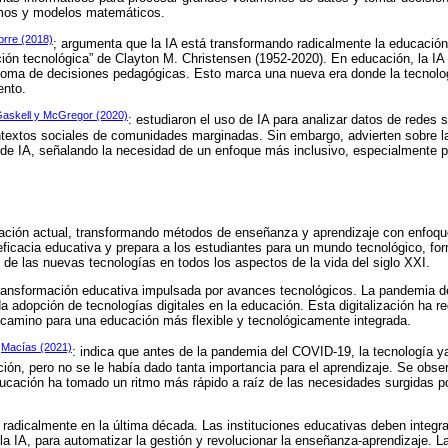
tmos y modelos matemáticos.
orre (2018)
; argumenta que la IA está transformando radicalmente la educación
ción tecnológica” de Clayton M. Christensen (1952-2020). En educación, la IA 
toma de decisiones pedagógicas. Esto marca una nueva era donde la tecnologí
ento.
 Gaskell y McGregor (2020)
: estudiaron el uso de IA para analizar datos de redes
ontextos sociales de comunidades marginadas. Sin embargo, advierten sobre l
 de IA, señalando la necesidad de un enfoque más inclusivo, especialmente 
ucación actual, transformando métodos de enseñanza y aprendizaje con enfoq
eficacia educativa y prepara a los estudiantes para un mundo tecnológico, f
 de las nuevas tecnologías en todos los aspectos de la vida del siglo XXI.
 transformación educativa impulsada por avances tecnológicos. La pandemia 
a adopción de tecnologías digitales en la educación. Esta digitalización ha re
 camino para una educación más flexible y tecnológicamente integrada.
Macías (2021)
,
: indica que antes de la pandemia del COVID-19, la tecnología 
ión, pero no se le había dado tanta importancia para el aprendizaje. Se obser
ducación ha tomado un ritmo más rápido a raíz de las necesidades surgidas po
adicalmente en la última década. Las instituciones educativas deben integr
a IA, para automatizar la gestión y revolucionar la enseñanza-aprendizaje. La 