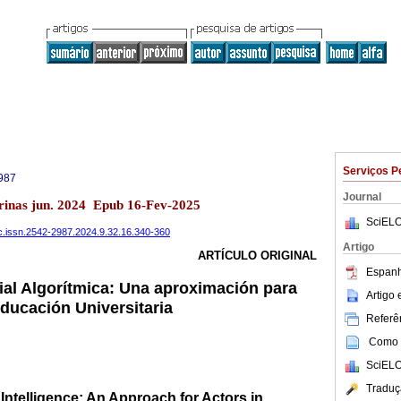
Serviços P
987
Journal
Barinas jun. 2024 Epub 16-Fev-2025
SciELO
fic.issn.2542-2987.2024.9.32.16.340-360
Artigo
ARTÍCULO ORIGINAL
Espanh
icial Algorítmica: Una aproximación para
Artigo
educación Universitaria
Referên
Como c
SciELO
Traduç
l Intelligence: An Approach for Actors in