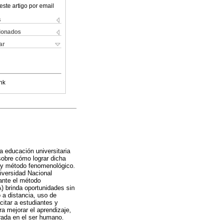
este artigo por email
s
cionados
ar
nk
la educación universitaria
sobre cómo lograr dicha
vo y método fenomenológico.
niversidad Nacional
ante el método
A) brinda oportunidades sin
 a distancia, uso de
citar a estudiantes y
a mejorar el aprendizaje,
rada en el ser humano.