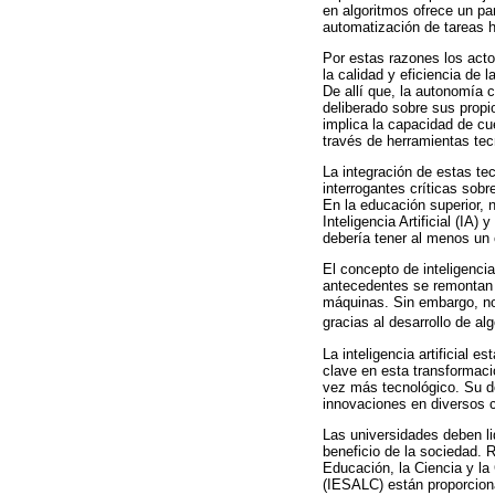
en algoritmos ofrece un p
automatización de tareas h
Por estas razones los act
la calidad y eficiencia de
De allí que, la autonomía c
deliberado sobre sus propi
implica la capacidad de cu
través de herramientas tec
La integración de estas te
interrogantes críticas sobr
En la educación superior, 
Inteligencia Artificial (IA
debería tener al menos un c
El concepto de inteligenci
antecedentes se remontan 
máquinas. Sin embargo, no f
gracias al desarrollo de al
La inteligencia artificial
clave en esta transformaci
vez más tecnológico. Su dob
innovaciones en diversos c
Las universidades deben li
beneficio de la sociedad.
Educación, la Ciencia y la
(IESALC) están proporciona