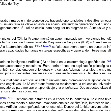
alles del Tuy.
enerativa marcó un hito tecnológico, trayendo oportunidades y desafíos en equi
 universitaria es clave en este escenario, liderando la generación y difusión
generaciones. Su rol es crucial para asegurar un progreso en IA inclusivo y b
 e inicios del XXI, la IA experimentó un auge impulsado por inversiones tecnol
e la Corporación Internacional de Maquinas de Negocios (IBM) y Garri Kímov
Berzal (2017)
IA a la atención pública.
señala este evento como un punto de inf
perar capacidades humanas en tareas específicas y generando interés más all
Piag
nario en Inteligencia Artificial (IA) se basa en la epistemología genética de
son autónomos y modulares. Esta teoría ofrece una explicación psicológica c
 también se relaciona con el lenguaje y la cultura. Además, la analogía entre inte
 principios subyacentes pueden ser comunes en fenómenos artificiales y natura
la inteligencia artificial al ámbito universitario, promoviendo la aplicación d
tas cognitivas. La IA está transformando rápidamente la educación universita
novadores para mejorar el aprendizaje y la enseñanza. Dos aspectos clave de
 y los sistemas cognitivos.
uilera (2019)
: señalan que estamos en la época de la Industria 4.0 o cuarta revol
iones como robots autónomos, avanzado análisis de
Big Data,
internet de las
cia Artificial desempeñando un rol esencial. Dentro del ámbito universitario, l
emas informáticos para procesar grandes volúmenes de datos y tomar decisi