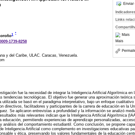
Enviar 
n
Indicadore
Links rela
Compartilh
*
1
Mais
Loroño
Mais
-0009-1739-8258
Permali
ana y del Caribe, ULAC. Caracas, Venezuela.
com
tigación fue la necesidad de integrar la Inteligencia Artificial Algorítmica en 
s tendencias tecnológicas. El objetivo fue generar una aproximación teórica 
a utilizada se basó en el paradigma interpretativo, bajo un enfoque cualitati
n directivos, facilitadores y participantes de la carrera de educación en la U
ez. Se aplicaron entrevistas a profundidad y la información se analizó medi
esultados más relevantes indican que la Inteligencia Artificial Algorítmica (IA
a educación, permitiendo experiencias de aprendizaje personalizadas, acceso
 y análisis del comportamiento estudiantil. Como conclusión, se propone capa
e Inteligencia Artificial como complemento en investigaciones educativas par
onsable y ética, preservando los valores fundamentales de la educación cent