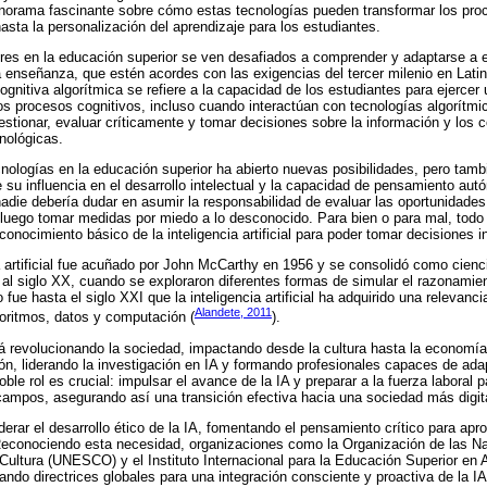
anorama fascinante sobre cómo estas tecnologías pueden transformar los pro
asta la personalización del aprendizaje para los estudiantes.
ores en la educación superior se ven desafiados a comprender y adaptarse a 
 la enseñanza, que estén acordes con las exigencias del tercer milenio en Lat
ognitiva algorítmica se refiere a la capacidad de los estudiantes para ejercer
os procesos cognitivos, incluso cuando interactúan con tecnologías algorítm
estionar, evaluar críticamente y tomar decisiones sobre la información y los 
nológicas.
cnologías en la educación superior ha abierto nuevas posibilidades, pero tam
e su influencia en el desarrollo intelectual y la capacidad de pensamiento au
nadie debería dudar en asumir la responsabilidad de evaluar las oportunidades
) y luego tomar medidas por miedo a lo desconocido. Para bien o para mal, todo
onocimiento básico de la inteligencia artificial para poder tomar decisiones 
a artificial fue acuñado por John McCarthy en 1956 y se consolidó como cien
al siglo XX, cuando se exploraron diferentes formas de simular el razonami
ue hasta el siglo XXI que la inteligencia artificial ha adquirido una relevanci
Alandete, 2011
goritmos, datos y computación (
).
 está revolucionando la sociedad, impactando desde la cultura hasta la economí
ón, liderando la investigación en IA y formando profesionales capaces de a
le rol es crucial: impulsar el avance de la IA y preparar a la fuerza laboral 
ampos, asegurando así una transición efectiva hacia una sociedad más digit
derar el desarrollo ético de la IA, fomentando el pensamiento crítico para apr
 Reconociendo esta necesidad, organizaciones como la Organización de las N
 Cultura (UNESCO) y el Instituto Internacional para la Educación Superior en 
ndo directrices globales para una integración consciente y proactiva de la IA