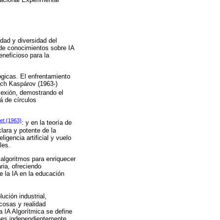
dad y diversidad del
 de conocimientos sobre IA
eneficioso para la
ógicas. El enfrentamiento
ich Kaspárov (1963-)
lexión, demostrando el
á de círculos
et (1963)
: y en la teoría de
lara y potente de la
ligencia artificial y vuelo
les.
e algoritmos para enriquecer
ria, ofreciendo
 la IA en la educación
ución industrial,
 cosas y realidad
a IA Algorítmica se define
ones independientemente