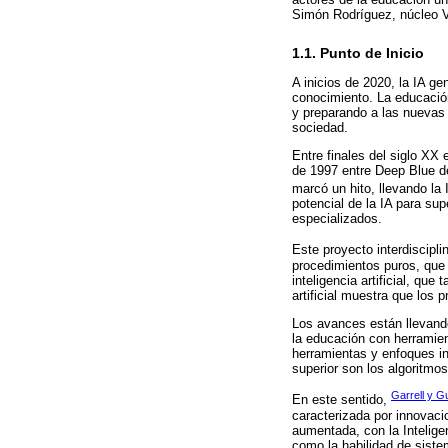
Simón Rodríguez, núcleo V
1.1. Punto de Inicio
A inicios de 2020, la IA g
conocimiento. La educación
y preparando a las nuevas 
sociedad.
Entre finales del siglo XX
de 1997 entre Deep Blue d
marcó un hito, llevando la 
potencial de la IA para su
especializados.
Este proyecto interdiscipli
procedimientos puros, que 
inteligencia artificial, que
artificial muestra que los
Los avances están llevando 
la educación con herramien
herramientas y enfoques in
superior son los algoritmos
Garrell y G
En este sentido,
caracterizada por innovac
aumentada, con la Inteligen
como la habilidad de sist