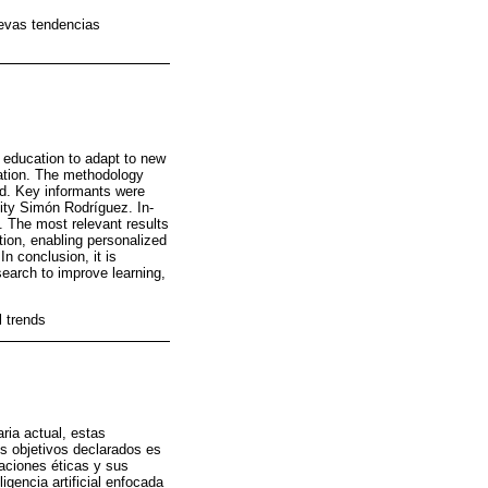
nuevas tendencias
ty education to adapt to new
ration. The methodology
od. Key informants were
sity Simón Rodríguez. In-
. The most relevant results
ation, enabling personalized
n conclusion, it is
search to improve learning,
l trends
aria actual, estas
s objetivos declarados es
aciones éticas y sus
igencia artificial enfocada