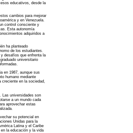
cesos educativos, desde la
estos cambios para mejorar
inoamérica y en Venezuela.
 un control consciente y
icas. Esta autonomía
conocimientos adquiridos a
bién ha planteado
tónomo de los estudiantes.
 y desafíos que enfrenta la
 graduado universitario
informadas.
cia en 1987, aunque sus
ento humano mediante
a creciente en la sociedad,
a. Las universidades son
daptarse a un mundo cada
para aprovechar estas
alizada.
ovechar su potencial en
aciones Unidas para la
América Latina y el Caribe
 en la educación y la vida