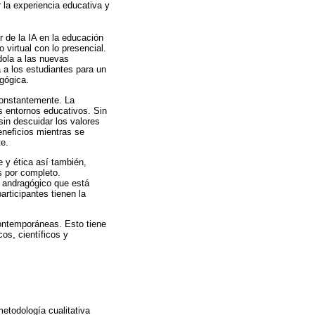
 la experiencia educativa y
r de la IA en la educación
 virtual con lo presencial.
dola a las nuevas
 a los estudiantes para un
agógica.
constantemente. La
os entornos educativos. Sin
in descuidar los valores
eneficios mientras se
te.
 y ética así también,
s por completo.
r andragógico que está
articipantes tienen la
contemporáneas. Esto tiene
os, científicos y
metodología cualitativa