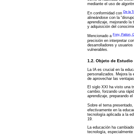
mediante el uso de algori
De la T
En conformidad con
alineándose con la “disrup
aprendizaje, mejorando la 
y adquisición del conocimi
Frey, Patton,
Mencionado a
precisión en interpretar c
desarrolladores y usuarios
vulnerables.
1.2. Objeto de Estudio
La IA es crucial en la ed
personalizados. Mejora la 
de aprovechar las ventajas
El siglo XXI ha visto una
cambio, forzando una rápid
aprendizaje, preparando el
Sobre el tema presentado
efectivamente en la educac
tecnología aplicada a la e
19.
La educación ha cambiado r
tecnología, especialmente l