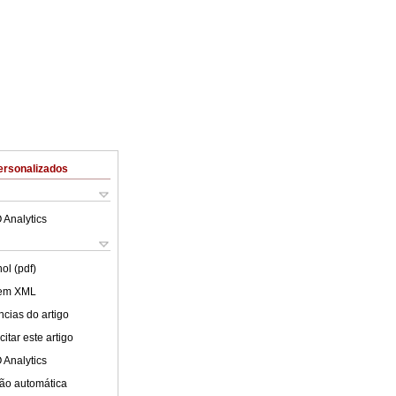
ersonalizados
 Analytics
ol (pdf)
 em XML
cias do artigo
itar este artigo
 Analytics
ão automática