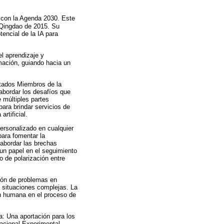
a con la Agenda 2030. Este
 Qingdao de 2015. Su
encial de la IA para
l aprendizaje y
rmación, guiando hacia un
stados Miembros de la
 abordar los desafíos que
e múltiples partes
para brindar servicios de
rtificial.
ersonalizado en cualquier
para fomentar la
 abordar las brechas
 un papel en el seguimiento
o de polarización entre
ción de problemas en
e situaciones complejas. La
ón humana en el proceso de
ca: Una aportación para los
Nacional Experimental