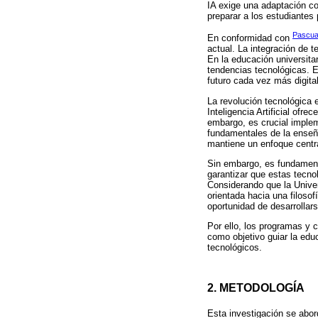
IA exige una adaptación co
preparar a los estudiantes 
Pascua
En conformidad con
actual. La integración de t
En la educación universita
tendencias tecnológicas. E
futuro cada vez más digita
La revolución tecnológica
Inteligencia Artificial ofr
embargo, es crucial implem
fundamentales de la enseña
mantiene un enfoque centra
Sin embargo, es fundament
garantizar que estas tecno
Considerando que la Unive
orientada hacia una filosof
oportunidad de desarrolla
Por ello, los programas y 
como objetivo guiar la edu
tecnológicos.
2. METODOLOGÍA
Esta investigación se abor