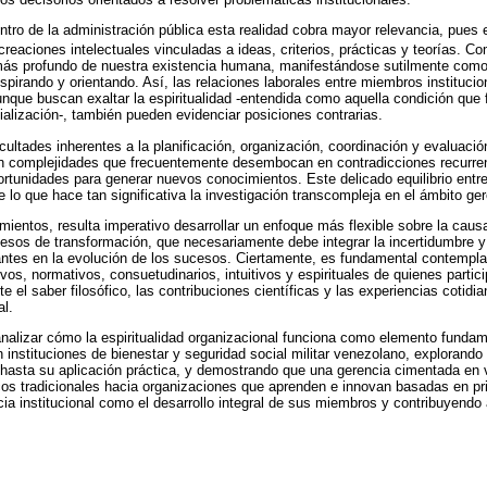
ntro de la administración pública esta realidad cobra mayor relevancia, pues 
creaciones intelectuales vinculadas a ideas, criterios, prácticas y teorías. 
o más profundo de nuestra existencia humana, manifestándose sutilmente como
spirando y orientando. Así, las relaciones laborales entre miembros institucio
que buscan exaltar la espiritualidad -entendida como aquella condición que f
ialización-, también pueden evidenciar posiciones contrarias.
cultades inherentes a la planificación, organización, coordinación y evaluaci
an complejidades que frecuentemente desembocan en contradicciones recurre
tunidades para generar nuevos conocimientos. Este delicado equilibrio entre
 lo que hace tan significativa la investigación transcompleja en el ámbito ger
mientos, resulta imperativo desarrollar un enfoque más flexible sobre la caus
cesos de transformación, que necesariamente debe integrar la incertidumbre y
tes en la evolución de los sucesos. Ciertamente, es fundamental contempl
vos, normativos, consuetudinarios, intuitivos y espirituales de quienes parti
el saber filosófico, las contribuciones científicas y las experiencias cotidia
l.
analizar cómo la espiritualidad organizacional funciona como elemento fundam
en instituciones de bienestar y seguridad social militar venezolano, explorand
asta su aplicación práctica, y demostrando que una gerencia cimentada en v
cos tradicionales hacia organizaciones que aprenden e innovan basadas en pr
ia institucional como el desarrollo integral de sus miembros y contribuyendo 