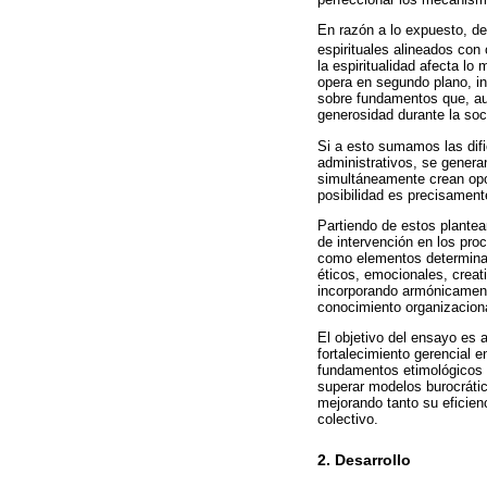
En razón a lo expuesto, de
espirituales alineados con 
la espiritualidad afecta l
opera en segundo plano, in
sobre fundamentos que, aun
generosidad durante la soc
Si a esto sumamos las difi
administrativos, se gener
simultáneamente crean opor
posibilidad es precisamente
Partiendo de estos plantea
de intervención en los pro
como elementos determinan
éticos, emocionales, creati
incorporando armónicamente 
conocimiento organizaciona
El objetivo del ensayo es 
fortalecimiento gerencial 
fundamentos etimológicos h
superar modelos burocráti
mejorando tanto su eficienc
colectivo.
2. Desarrollo