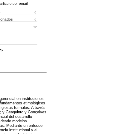
articulo por email
s
cionados
nk
gerencial en instituciones
s fundamentos etimológicos
ligiosas formales. A través
); y Geaquinto y Gonçalves
cial del desarrollo
ar desde modelos
tas. Mediante un enfoque
cia institucional y el