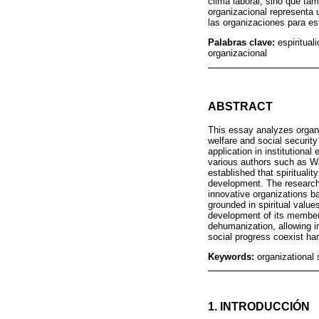
clima laboral, sino que tam
organizacional representa 
las organizaciones para es
Palabras clave:
espiritual
organizacional
ABSTRACT
This essay analyzes organi
welfare and social security 
application in institutiona
various authors such as Wa
established that spiritual
development. The research r
innovative organizations 
grounded in spiritual value
development of its members
dehumanization, allowing i
social progress coexist ha
Keywords:
organizational 
1. INTRODUCCIÓN