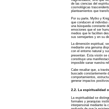
de las ciencias del espírit
cosmológicas trascendental
planteamientos que transf
Por su parte, Mytko y Knig
que conducen al individuo 
una búsqueda constante de 
emociones que el ser human
medios que le faciliten de
sus semejantes y en su di
La dimensión espiritual, 
mediante una genuina dispo
con el entorno natural y 
presentan. Esta visión se 
constituye una manifestació
imposible sanar nuestra re
Cabe resaltar que, a travé
buscado constantemente des
comportamientos, estructur
generar impactos positivo
2.2. La espiritualidad
La espiritualidad se disti
formales y jerarquías inst
interpersonal mediante la 
profunda de que la existen