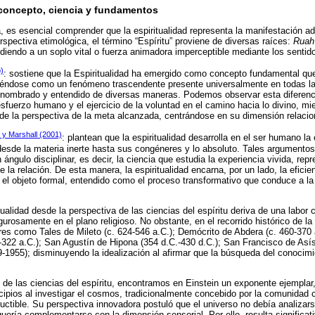
: concepto, ciencia y fundamentos
, es esencial comprender que la espiritualidad representa la manifestación ad
pectiva etimológica, el término “Espíritu” proviene de diversas raíces:
Ruah
udiendo a un soplo vital o fuerza animadora imperceptible mediante los senti
)
: sostiene que la Espiritualidad ha emergido como concepto fundamental qu
éndose como un fenómeno trascendente presente universalmente en todas las
o nombrado y entendido de diversas maneras. Podemos observar esta diferen
esfuerzo humano y el ejercicio de la voluntad en el camino hacia lo divino, mi
de la perspectiva de la meta alcanzada, centrándose en su dimensión relacio
 y Marshall (2001)
: plantean que la espiritualidad desarrolla en el ser humano l
desde la materia inerte hasta sus congéneres y lo absoluto. Tales argumentos
n ángulo disciplinar, es decir, la ciencia que estudia la experiencia vivida, rep
la relación. De esta manera, la espiritualidad encarna, por un lado, la eficien
 el objeto formal, entendido como el proceso transformativo que conduce a la
tualidad desde la perspectiva de las ciencias del espíritu deriva de una labor
urosamente en el plano religioso. No obstante, en el recorrido histórico de la
es como Tales de Mileto (c. 624-546 a.C.); Demócrito de Abdera (c. 460-370 
.-322 a.C.); San Agustín de Hipona (354 d.C.-430 d.C.); San Francisco de Asís
9-1955); disminuyendo la idealización al afirmar que la búsqueda del conocimi
 de las ciencias del espíritu, encontramos en Einstein un exponente ejemplar,
ncipios al investigar el cosmos, tradicionalmente concebido por la comunidad 
structible. Su perspectiva innovadora postuló que el universo no debía analiza
uería complementarse con la dimensión sensorial. Por ello, resulta significati