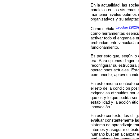
En la actualidad, las soc
paralelos en los sistemas 
mantener niveles óptimos d
organizativos y su adaptac
Escobar (2020)
Como señala
como herramientas esencia
activar todo el engranaje o
profundamente vinculada a
funcionamiento.
Es por esto que, según lo 
era. Para quienes dirigen 
reconfigurar su estructura
operaciones actuales. Esto
permanente, aprovechando el
En este mismo contexto con
el reto de la condición po
exigencias atribuidas por 
que es y lo que podría ser;
estabilidad y la acción éti
innovación.
En este contexto, los dirig
evaluar constantemente las
sistema de aprendizaje tr
internos y asegurar el éxit
humano buscan alcanzar el 
perfeccionar los mecanismo