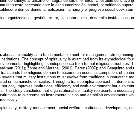
bién contribuye al desarrollo integral de sus miembros. El estudio concluye qu
una respuesta necesaria ante la deshumanización laboral, permitiendo superar
tablecer entornos donde la realización humana y el progreso social coexiste
idad organizacional; gestión militar; bienestar social; desarrollo institucional;
zational spirituality as a fundamental element for management strengthening 
institutions. The concept of spirituality is examined from its etymological foun
l environments, highlighting its independence from formal religious structures. 
aijman (2011); Zohar and Marshall (2001); Pérez (2007); and Geaquinto and G
ity transcends the religious domain to become an essential component of conte
eveals that military institutions must evolve from traditional bureaucratic m
based on humanistic principles. Through a transcomplex approach, it demons
s not only improves institutional efficiency and work environment but also contr
. The study concludes that organizational spirituality represents a necessa
nstitutions to overcome an instrumental vision and establish environments wh
rmoniously.
spirituality; military management; social welfare; institutional development; or