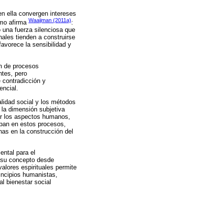
en ella convergen intereses
Waaijman (2011a)
Como afirma
:
 una fuerza silenciosa que
nales tienden a construirse
avorece la sensibilidad y
ón de procesos
ntes, pero
 contradicción y
encial.
alidad social y los métodos
 la dimensión subjetiva
ar los aspectos humanos,
cipan en estos procesos,
nas en la construcción del
ental para el
o su concepto desde
alores espirituales permite
incipios humanistas,
al bienestar social