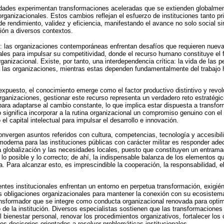
iedades experimentan transformaciones aceleradas que se extienden globalm
organizacionales. Estos cambios reflejan el esfuerzo de instituciones tanto p
e rendimiento, validez y eficiencia, manifestando el avance no solo social s
ión a diversos contextos.
: las organizaciones contemporáneas enfrentan desafíos que requieren nueva
les para impulsar su competitividad, donde el recurso humano constituye el
rganizacional. Existe, por tanto, una interdependencia crítica: la vida de las 
 las organizaciones, mientras estas dependen fundamentalmente del trabajo
expuesto, el conocimiento emerge como el factor productivo distintivo y revo
organizaciones, gestionar este recurso representa un verdadero reto estratégi
 para adaptarse al cambio constante, lo que implica estar dispuesta a transfo
 significa incorporar a la rutina organizacional un compromiso genuino con e
 capital intelectual para impulsar el desarrollo e innovación.
vergen asuntos referidos con cultura, competencias, tecnología y accesibil
smoderna para las instituciones públicas con carácter militar es responder a
la globalización y las necesidades locales, puesto que constituyen un entrama
 lo posible y lo correcto; de ahí, la indispensable balanza de los elementos q
ca. Para alcanzar esto, es imprescindible la cooperación, la responsabilidad, e
entes institucionales enfrentan un entorno en perpetua transformación, exigién
 obligaciones organizacionales para mantener la conexión con su ecosistema 
ansformador que se integre como conducta organizacional renovada para opti
o de la institución. Diversos especialistas sostienen que las transformaciones
bienestar personal, renovar los procedimientos organizativos, fortalecer los
s decisorios orientados a resolver problemáticas institucionales.