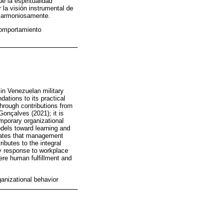
e la espiritualidad
 la visión instrumental de
n armoniosamente.
 comportamiento
in Venezuelan military
dations to its practical
Through contributions from
onçalves (2021); it is
mporary organizational
odels toward learning and
trates that management
ibutes to the integral
ry response to workplace
ere human fulfillment and
ganizational behavior