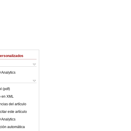
Personalizados
 Analytics
l (pdf)
lo en XML
cias del artículo
itar este artículo
 Analytics
ción automática