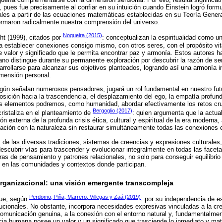
u, pues fue precisamente al confiar en su intuición cuando Einstein logró for
es a partir de las ecuaciones matemáticas establecidas en su Teoría General
ormaron radicalmente nuestra comprensión del universo.
Nogueira (2015)
ht (1999), citados por
: conceptualizan la espiritualidad como u
a establecer conexiones consigo mismo, con otros seres, con el propósito vita
valor y significado que le permita encontrar paz y armonía. Estos autores ha
o distingue durante su permanente exploración por descubrir la razón de ser
sarrollarse para alcanzar sus objetivos planteados, logrando así una armonía i
mensión personal.
según señalan numerosos pensadores, jugará un rol fundamental en nuestro fu
sición hacia la trascendencia, el desplazamiento del ego, la empatía profun
sus elementos podremos, como humanidad, abordar efectivamente los retos cr
Bergoglio (2017)
cristaliza en el planteamiento de
: quien argumenta que la actual
n externa de la profunda crisis ética, cultural y espiritual de la era moderna,
lación con la naturaleza sin restaurar simultáneamente todas las conexiones
s de las diversas tradiciones, sistemas de creencias y expresiones culturale
cubrir vías para trascender y evolucionar integralmente en todas las faceta
as de pensamiento y patrones relacionales, no solo para conseguir equilibrio 
s en las comunidades y contextos donde participan.
 organizacional: una visión emergente transcompleja
Perdomo, Piña, Marrero, Villegas y Zaá (2019)
ngue, según
: por su independencia de es
itucionales. No obstante, incorpora necesidades expresivas vinculadas a la cre
comunicación genuina, a la conexión con el entorno natural y, fundamentalmen
cia humana posee un valor y un significado que trasciende lo inmediato y mat