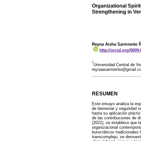
Organizational Spiri
Strengthening in Ve
Reyna Aisha Sarmiento 
http://orcid.org/0009
1
Universidad Central de V
reynaasarmiento@gmail.c
RESUMEN
Este ensayo analiza la esp
de bienestar y seguridad s
hasta su aplicación prácti
de las contribuciones de 
(2021); se establece que la
organizacional contemporán
burocráticos tradicionale
transcomplejo, se demuestr