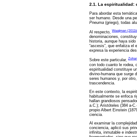
2.1. La espiritualidad
Para abordar esta temática
ser humano. Desde una pers
Pneuma
(griego), todas al
Waaijman (2011b
Al respecto,
denominaciones, constituy
historia, aunque haya sid
“ascesis”, que enfatiza el 
expresa la experiencia des
Zohar
Sobre este particular,
con todo cuanto le rodea, 
espiritualidad constituye u
divino-humana que surge de 
seres humanos y, por otro,
trascendencia.
En este contexto, la espiri
habitualmente se enfoca rig
hallan grandiosos pensador
a.C.); Aristóteles (384 a-C
propio Albert Einstein (187
ciencia.
Al examinar la complejidad
conciencia, aplicó sus pri
infinita, inmutable e inde
fragmentados, sino que req