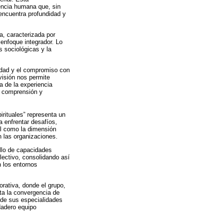
encia humana que, sin
encuentra profundidad y
a, caracterizada por
enfoque integrador. Lo
s sociológicas y la
ividad y el compromiso con
visión nos permite
a de la experiencia
a comprensión y
pirituales” representa un
a enfrentar desafíos,
al como la dimensión
n las organizaciones.
ollo de capacidades
lectivo, consolidando así
n los entornos
orativa, donde el grupo,
ta la convergencia de
sde sus especialidades
dadero equipo