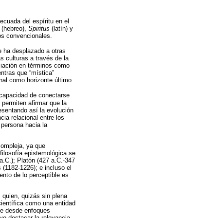
ecuada del espíritu en el
(hebreo),
Spiritus
(latín) y
dos convencionales.
e ha desplazado a otras
 culturas a través de la
ciación en términos como
entras que “mística”
nal como horizonte último.
a capacidad de conectarse
 permiten afirmar que la
resentando así la evolución
cia relacional entre los
 persona hacia la
 compleja, ya que
 filosofía epistemológica se
a.C.); Platón (427 a.C.-347
 (1182-1226); e incluso el
ento de lo perceptible es
 quien, quizás sin plena
científica como una entidad
rse desde enfoques
vo destacar la relevancia