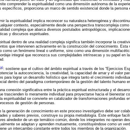
mite comprender la espiritualidad como una dimensión autónoma de la experi
 específicos, proporciona un marco de sentido existencial donde la persona 
ir la espiritualidad implica reconocer su naturaleza heterogénea y discontinu
ualquier contexto, especialmente desde una perspectiva transcompleja como 
realidad compleja que abarca diversos postulados antropológicos, implicacione
ticas y discursos espirituales.
piritual dentro de una realidad compleja significa también incorporar la creat
entos que intervienen activamente en la construcción del conocimiento. Esta 
 no como un fenómeno lineal o uniforme, sino como una dimensión multifacétic
ordaje integral que reconozca sus complejidades intrínsecas y su papel en l
ad.
7a)
: sostiene que el cultivo del ámbito espiritual a través de los “Ejercicios Es
enciar la autoconciencia, la creatividad, la capacidad de amar y el valor par
para lograr un desarrollo holístico que integra tanto el crecimiento individu
ncial dentro del paradigma contemporáneo de la gestión del talento humano e
a conexión significativa entre la práctica espiritual estructurada y el desarr
trascienden lo meramente individual para proyectarse hacia el bienestar co
la espiritualidad se convierte en catalizador de transformaciones profundas e
procesos de gestión de personas.
e la generación de conocimiento en este proceso investigativo debe ser colab
des y saberes previos, construye su propia metodología. Este enfoque facili
ares alrededor de un eje temático común, donde los integrantes no operan de
adualmente se adaptan y aprenden mutuamente, constituyéndose como un ver
tiene un intercambio constante entre todos los miembros de la organización.