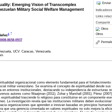
Enviar 
tuality: Emerging Vision of Transcomplex
nezuelan Military Social Welfare Management
Indicadore
Links rela
Compartir
Otros
*
Otros
1
Ñañez
-0008-8658-0937
Permali
enezuela, UCV. Caracas, Venezuela.
om
iritualidad organizacional como elemento fundamental para el fortalecimiento 
ocial militar venezolano. Se examina el concepto de espiritualidad desde su
ca en entornos institucionales, destacando su independencia de estructuras re
diversos autores como Waaijman (2011); Zohar y Marshall (2001); Pérez (2007
 espiritualidad trasciende lo religioso para constituirse en un componente esen
eo. La investigación revela que las instituciones militares deben evolucion
s hacia organizaciones que aprenden e innovan basadas en principios humanis
a que una gerencia cimentada en valores espirituales no solo mejora la eficien