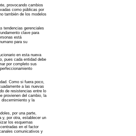
ente, provocando cambios
rivadas como públicas por
ino también de los modelos
s tendencias gerenciales
 fundamento clave para
personas está
 humano para su
lucionario en esta nueva
co, pues cada entidad debe
rmar por completo sus
l perfeccionamiento
idad. Como si fuera poco,
decuadamente a las nuevas
do de resistencias entre lo
ue provienen del cambio, la
l discernimiento y la
doles, por una parte,
y, por otra, establecer un
mizar los esquemas
 centradas en el factor
 canales comunicativos y