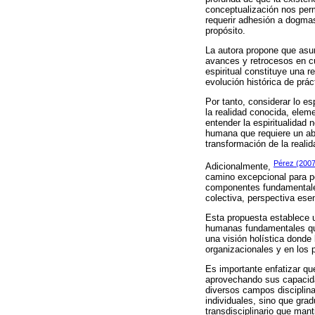
conceptualización nos per
requerir adhesión a dogmas
propósito.
La autora propone que asum
avances y retrocesos en c
espiritual constituye una 
evolución histórica de prác
Por tanto, considerar lo es
la realidad conocida, elem
entender la espiritualidad
humana que requiere un ab
transformación de la realid
Pérez (200
Adicionalmente,
camino excepcional para pot
componentes fundamentales 
colectiva, perspectiva ese
Esta propuesta establece un
humanas fundamentales que 
una visión holística donde 
organizacionales y en los 
Es importante enfatizar qu
aprovechando sus capacida
diversos campos disciplin
individuales, sino que gr
transdisciplinario que man