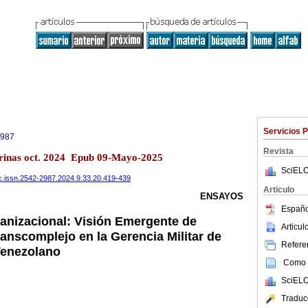
Servicios 
2987
Revista
Barinas oct. 2024 Epub 09-Mayo-2025
SciELO
fic.issn.2542-2987.2024.9.33.20.419-439
Articulo
ENSAYOS
Españo
ganizacional: Visión Emergente de
Articu
ranscomplejo en la Gerencia Militar de
Referen
Venezolano
Como c
SciELO
Traduc