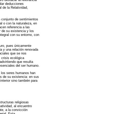
mular deducciones
 de la Relatividad,
n conjunto de sentimientos
l o con la naturaleza, en
cen referencia a las
 de su existencia y los
ntegral con su entorno, con
turo, pues únicamente
da y una relación renovada
uciales que se nos
 crisis ecológica
 advirtiendo que resulta
 esenciales del ser humano.
s, los seres humanos han
s de su existencia: en sus
interior sino también para
tructuras religiosas
atividad, al encuentro
te, a la convicción
erial. Esta