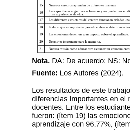
15
Nuestros cerebros aprenden de diferentes maneras.
Las capacidades cognitivas se heredan y no pueden ser modi
16
o las experiencias de vida.
17
Las diferentes estructuras del cerebro funcionan aisladas unas
18
Todo lo que es importante para el cerebro se determina antes
19
Las emociones tienen un gran impacto sobre el aprendizaje.
20
Dormir es importante para la memoria.
21
Nuestra misión como educadores es transmitir conocimientos 
Nota.
DA: De acuerdo; NS: No 
Fuente:
Los Autores (2024).
Los resultados de este trabaj
diferencias importantes en el 
docentes. Entre los estudiant
fueron: (ítem 19) las emocion
aprendizaje con 96,77%, (ítem