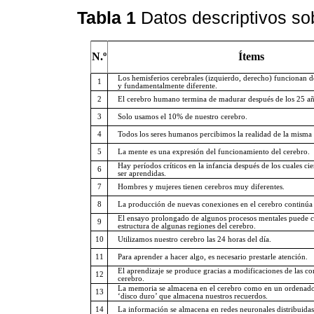
Tabla 1
Datos descriptivos so
N.º
Ítems
Los hemisferios cerebrales (izquierdo, derecho) funcionan 
1
y fundamentalmente diferente.
2
El cerebro humano termina de madurar después de los 25 añ
3
Solo usamos el 10% de nuestro cerebro.
4
Todos los seres humanos percibimos la realidad de la misma
5
La mente es una expresión del funcionamiento del cerebro.
Hay períodos críticos en la infancia después de los cuales ci
6
ser aprendidas.
7
Hombres y mujeres tienen cerebros muy diferentes.
8
La producción de nuevas conexiones en el cerebro continúa h
El ensayo prolongado de algunos procesos mentales puede c
9
estructura de algunas regiones del cerebro.
10
Utilizamos nuestro cerebro las 24 horas del día.
11
Para aprender a hacer algo, es necesario prestarle atención.
El aprendizaje se produce gracias a modificaciones de las c
12
cerebro.
La memoria se almacena en el cerebro como en un ordenado
13
‘disco duro’ que almacena nuestros recuerdos.
14
La información se almacena en redes neuronales distribuidas