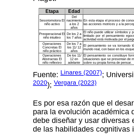
Etapa
Edad
Del
Sesoriomotora El
nacimiento
En esta etapa el proceso de conoci
niño activo
a los 2
las acciones motrices y a la percep
años
El niño puede utilizar símbolos y
Preoperacional El
De los 2 a
limitado por el pensamiento egoc
niño intuitivo
los 7 años
actividad está motivada por el jueg
Operaciones
De los 7 a
El pensamiento se va tornando ló
Concretas El
los 11/ 12
mundo real, con base en los esque
niño práctico
años
Operaciones
De los 11/
El pensamiento se constituye form
Abstractas El
12 en
situaciones que se presentan de m
niño reflexivo
adelante
sobre su propia forma de pensar.
Linares (2007)
Fuente:
; Univers
2020
Vergara (2023)
);
Es por esa razón que el desar
para la evolución académica d
debe diseñar y usar diversas 
de las habilidades cognitivas i