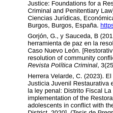
Justice: Foundations for a Re
Criminal and Penitentiary Law]
Ciencias Jurídicas, Económic
Burgos, Burgos, España.
http
Gorjón, G., y Sauceda, B (2018
herramienta de paz en la resol
Caso Nuevo León. [Restorative 
resolution of community confl
Revista Política Criminal
, 3(2
Herrera Velarde, C. (2023). El
Justicia Juvenil Restaurativa 
la ley penal: Distrito Fiscal La
implementation of the Restora
adolescents in conflict with th
District, 2020]. (Tesis de Pr