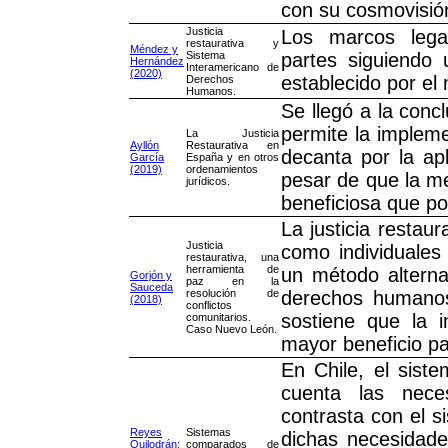
con su cosmovisión
Justicia
Los marcos lega
restaurativa y
Méndez y
Sistema
partes siguiendo
Hernández
Interamericano de
(2020)
establecido por el 
Derechos
Humanos.
Se llegó a la conc
permite la impleme
La Justicia
Ayllón
Restaurativa en
decanta por la ap
García
España y en otros
(2019)
ordenamientos
pesar de que la me
jurídicos.
beneficiosa que pod
La justicia restaur
Justicia
como individuales
restaurativa, una
herramienta de
un método alterna
Gorjón y
paz en la
Sauceda
resolución de
derechos humanos
(2018)
conflictos
sostiene que la i
comunitarios.
Caso Nuevo León.
mayor beneficio p
En Chile, el siste
cuenta las nece
contrasta con el si
Reyes
Sistemas
dichas necesidade
Quilodrán;
comparados de