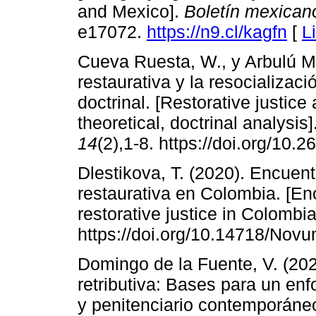
and Mexico].
Boletín mexican
e17072.
https://n9.cl/kagfn
[
L
Cueva Ruesta, W., y Arbulú Mo
restaurativa y la resocializació
doctrinal. [Restorative justice
theoretical, doctrinal analysis]
14
(2),1-8. https://doi.org/10.
Dlestikova, T. (2020). Encuentr
restaurativa en Colombia. [E
restorative justice in Colombi
https://doi.org/10.14718/Nov
Domingo de la Fuente, V. (2021)
retributiva: Bases para un enf
y penitenciario contemporáneo