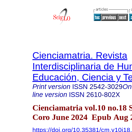
Cienciamatria. Revista
Interdisciplinaria de H
Educación, Ciencia y T
Print version
ISSN
2542-3029
On
line version
ISSN
2610-802X
Cienciamatria vol.10 no.18 
Coro June 2024 Epub Aug 2
https://doi.org/10.35381/cm.v10i18