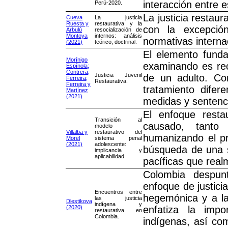
interacción entre e
Perú-2020.
La justicia restau
Cueva
La justicia
Ruesta y
restaurativa y la
con la excepció
Arbulú
resocialización de
Montoya
internos: análisis
normativas interna
(2021)
teórico, doctrinal.
El elemento funda
Morínigo
examinando es rec
Espínola;
Contrera;
Justicia Juvenil
de un adulto. Co
Ferreira;
Restaurativa.
Ferreira y
tratamiento difer
Martínez
(2021)
medidas y sentenci
El enfoque restau
Transición al
causado, tanto
modelo
Villalba y
restaurativo del
humanizando el pr
Morel
sistema penal
(2021)
adolescente:
búsqueda de una s
implicancia y
aplicabilidad.
pacíficas que real
Colombia despu
enfoque de justici
Encuentros entre
hegemónica y a la
las justicia
Dlestikova
indígena y
(2020)
enfatiza la impo
restaurativa en
Colombia.
indígenas, así com