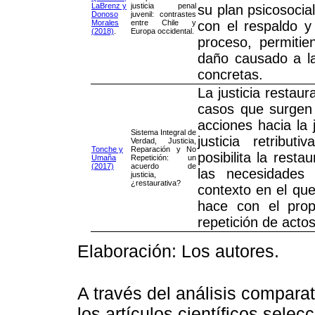
LaBrenz y
justicia penal
su plan psicosocia
Donoso
juvenil: contrastes
Morales
entre Chile y
con el respaldo y 
(2018)
.
Europa occidental.
proceso, permitie
daño causado a la
concretas.
La justicia restau
casos que surgen
acciones hacia la 
Sistema Integral de
justicia retribu
Verdad, Justicia,
Tonche y
Reparación y No
posibilita la rest
Umaña
Repetición: un
(2017)
acuerdo de
las necesidades 
justicia,
¿restaurativa?
contexto en el que
hace con el propó
repetición de actos
Elaboración: Los autores.
A través del análisis comparat
los artículos científicos sele