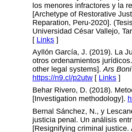
los menores infractores y la r
[Archetype of Restorative Just
Reparation, Peru-2020]. (Tesi
Universidad César Vallejo, Ta
[
Links
]
Ayllón García, J. (2019). La J
otros ordenamientos jurídicos.
other legal systems].
Ars Boni
https://n9.cl/p2utw
[
Links
]
Behar Rivero, D. (2018). Meto
[Investigation methodology].
h
Bernal Sánchez, N., y Lescano
justicia penal. Un análisis en
[Resignifying criminal justice.