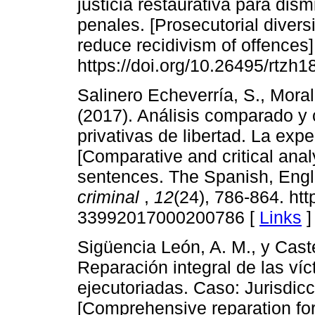
justicia restaurativa para dism
penales. [Prosecutorial diversi
reduce recidivism of offences
https://doi.org/10.26495/rtzh
Salinero Echeverría, S., Moral
(2017). Análisis comparado y c
privativas de libertad. La exp
[Comparative and critical analy
sentences. The Spanish, Eng
criminal
,
12
(24), 786-864. ht
33992017000200786 [
Links
]
Sigüencia León, A. M., y Caste
Reparación integral de las ví
ejecutoriadas. Caso: Jurisdic
[Comprehensive reparation for