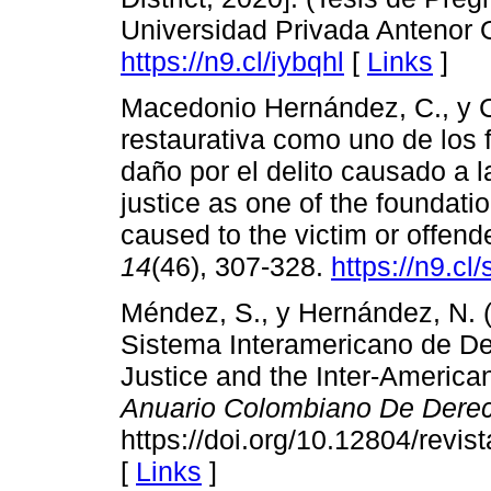
Universidad Privada Antenor Or
https://n9.cl/iybqhl
[
Links
]
Macedonio Hernández, C., y Car
restaurativa como uno de los 
daño por el delito causado a l
justice as one of the foundati
caused to the victim or offend
14
(46), 307-328.
https://n9.c
Méndez, S., y Hernández, N. (2
Sistema Interamericano de D
Justice and the Inter-Americ
Anuario Colombiano De Derec
https://doi.org/10.12804/revis
[
Links
]