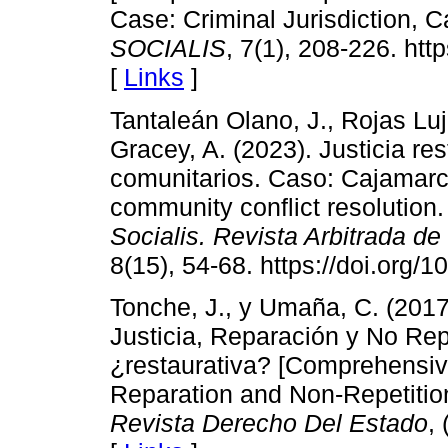
Case: Criminal Jurisdiction, C
SOCIALIS
, 7(1), 208-226. htt
[
Links
]
Tantaleán Olano, J., Rojas Lu
Gracey, A. (2023). Justicia res
comunitarios. Caso: Cajamarca
community conflict resolution
Socialis. Revista Arbitrada de
8(15), 54-68. https://doi.org/1
Tonche, J., y Umaña, C. (2017
Justicia, Reparación y No Repe
¿restaurativa? [Comprehensive
Reparation and Non-Repetition
Revista Derecho Del Estado
,