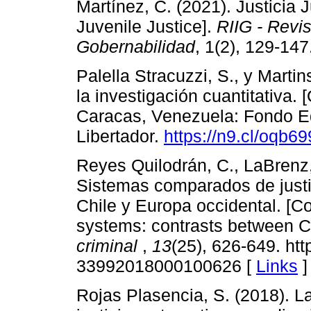
Martínez, C. (2021). Justicia 
Juvenile Justice].
RIIG - Revis
Gobernabilidad
, 1(2), 129-147
Palella Stracuzzi, S., y Marti
la investigación cuantitativa.
Caracas, Venezuela: Fondo Ed
Libertador.
https://n9.cl/oqb6
Reyes Quilodrán, C., LaBrenz,
Sistemas comparados de justic
Chile y Europa occidental. [Co
systems: contrasts between C
criminal
,
13
(25), 626-649. ht
33992018000100626 [
Links
]
Rojas Plasencia, S. (2018). L