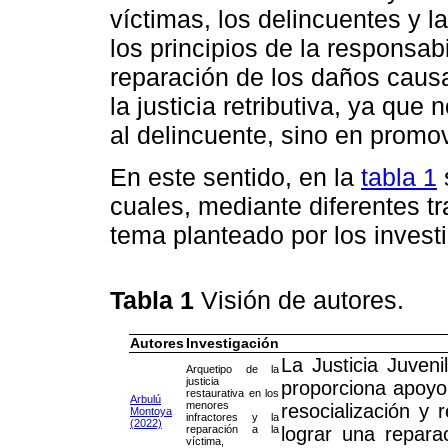
víctimas, los delincuentes y 
los principios de la responsabi
reparación de los daños caus
la justicia retributiva, ya qu
al delincuente, sino en promov
En este sentido, en la
tabla 1
cuales, mediante diferentes t
tema planteado por los invest
Tabla 1
Visión de autores.
Autores
Investigación
La Justicia Juven
Arquetipo de la
justicia
proporciona apoyo a
restaurativa en los
Arbulú
menores
resocialización y 
Montoya
infractores y la
(2022)
reparación a la
lograr una repara
víctima,