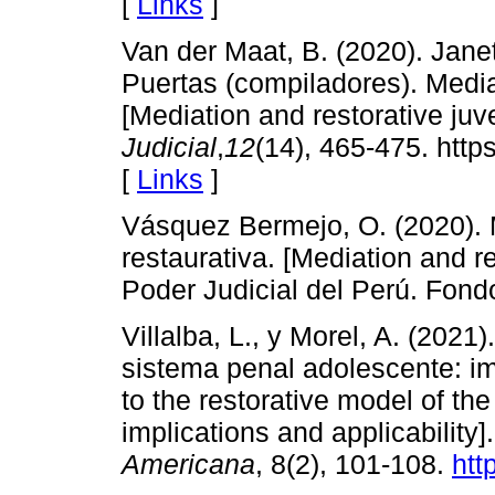
[
Links
]
Van der Maat, B. (2020). Janet
Puertas (compiladores). Mediac
[Mediation and restorative juve
Judicial
,
12
(14), 465-475. http
[
Links
]
Vásquez Bermejo, O. (2020). M
restaurativa. [Mediation and re
Poder Judicial del Perú. Fondo
Villalba, L., y Morel, A. (2021
sistema penal adolescente: imp
to the restorative model of th
implications and applicability]
Americana
, 8(2), 101-108.
htt