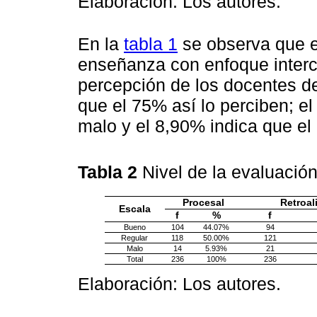
Elaboración: Los autores.
En la
tabla 1
se observa que el
enseñanza con enfoque intercu
percepción de los docentes del
que el 75% así lo perciben; e
malo y el 8,90% indica que el
Tabla 2
Nivel de la evaluació
Procesal
Retroal
Escala
f
%
f
Bueno
104
44.07%
94
Regular
118
50.00%
121
Malo
14
5.93%
21
Total
236
100%
236
Elaboración: Los autores.