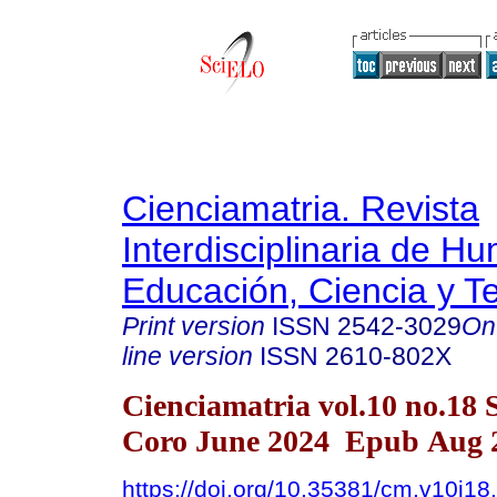
Cienciamatria. Revista
Interdisciplinaria de H
Educación, Ciencia y T
Print version
ISSN
2542-3029
On
line version
ISSN
2610-802X
Cienciamatria vol.10 no.18 
Coro June 2024 Epub Aug 2
https://doi.org/10.35381/cm.v10i18