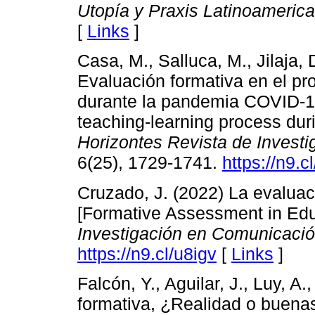
Utopía y Praxis Latinoameric
[
Links
]
Casa, M., Salluca, M., Jilaja, 
Evaluación formativa en el p
durante la pandemia COVID-19
teaching-learning process du
Horizontes Revista de Investi
6(25), 1729-1741.
https://n9.c
Cruzado, J. (2022) La evaluac
[Formative Assessment in Edu
Investigación en Comunicació
https://n9.cl/u8igv
[
Links
]
Falcón, Y., Aguilar, J., Luy, A.
formativa, ¿Realidad o buena