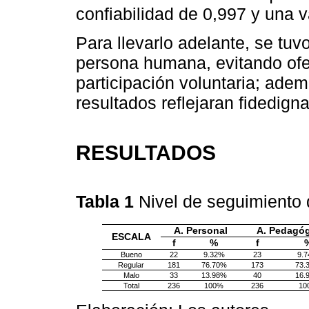
confiabilidad de 0,997 y una v
Para llevarlo adelante, se tuv
persona humana, evitando ofe
participación voluntaria; ade
resultados reflejaran fidedig
RESULTADOS
Tabla 1
Nivel de seguimiento
A. Personal
A. Pedagó
ESCALA
f
%
f
Bueno
22
9.32%
23
9.
Regular
181
76.70%
173
73.
Malo
33
13.98%
40
16.
Total
236
100%
236
10