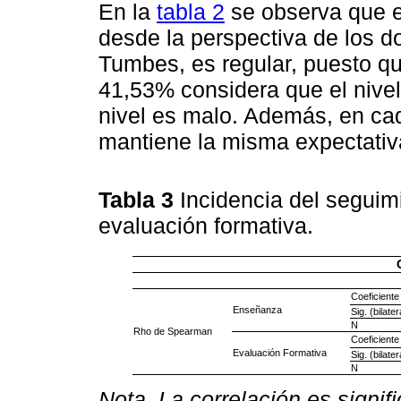
En la
tabla 2
se observa que el
desde la perspectiva de los d
Tumbes, es regular, puesto qu
41,53% considera que el nivel
nivel es malo. Además, en ca
mantiene la misma expectativ
Tabla 3
Incidencia del seguim
evaluación formativa.
Coeficiente
Enseñanza
Sig. (bilater
N
Rho de Spearman
Coeficiente
Evaluación Formativa
Sig. (bilater
N
Nota. La correlación es signific