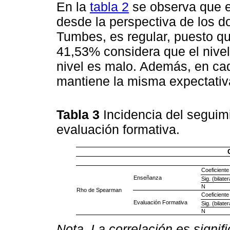
En la
tabla 2
se observa que el
desde la perspectiva de los d
Tumbes, es regular, puesto qu
41,53% considera que el nivel
nivel es malo. Además, en ca
mantiene la misma expectativ
Tabla 3
Incidencia del seguim
evaluación formativa.
Coeficiente
Enseñanza
Sig. (bilater
N
Rho de Spearman
Coeficiente
Evaluación Formativa
Sig. (bilater
N
Nota. La correlación es signific