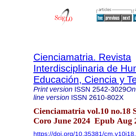
Cienciamatria. Revista
Interdisciplinaria de H
Educación, Ciencia y T
Print version
ISSN
2542-3029
On
line version
ISSN
2610-802X
Cienciamatria vol.10 no.18 
Coro June 2024 Epub Aug 2
https://doi.org/10.35381/cm.v10i18