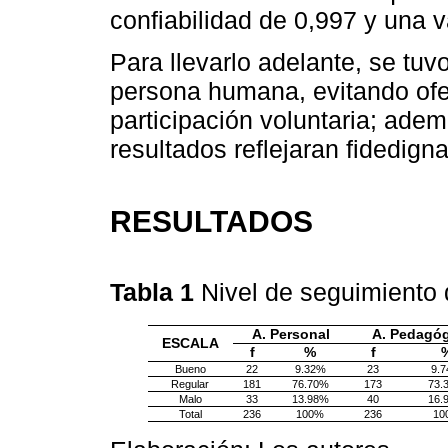
confiabilidad de 0,997 y una v
Para llevarlo adelante, se tuv
persona humana, evitando ofe
participación voluntaria; ade
resultados reflejaran fidedig
RESULTADOS
Tabla 1
Nivel de seguimiento
A. Personal
A. Pedagó
ESCALA
f
%
f
Bueno
22
9.32%
23
9.
Regular
181
76.70%
173
73.
Malo
33
13.98%
40
16.
Total
236
100%
236
10