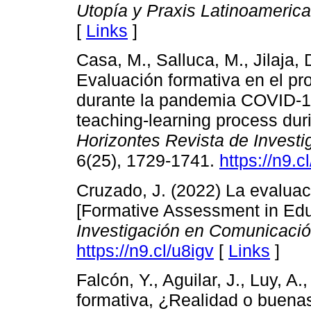
Utopía y Praxis Latinoameric
[
Links
]
Casa, M., Salluca, M., Jilaja, 
Evaluación formativa en el p
durante la pandemia COVID-19
teaching-learning process du
Horizontes Revista de Investi
6(25), 1729-1741.
https://n9.c
Cruzado, J. (2022) La evaluac
[Formative Assessment in Edu
Investigación en Comunicació
https://n9.cl/u8igv
[
Links
]
Falcón, Y., Aguilar, J., Luy, A.
formativa, ¿Realidad o buena