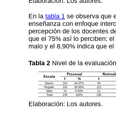
Elaboración: Los autores.
En la
tabla 1
se observa que el
enseñanza con enfoque intercu
percepción de los docentes del
que el 75% así lo perciben; e
malo y el 8,90% indica que el
Tabla 2
Nivel de la evaluació
Procesal
Retroal
Escala
f
%
f
Bueno
104
44.07%
94
Regular
118
50.00%
121
Malo
14
5.93%
21
Total
236
100%
236
Elaboración: Los autores.