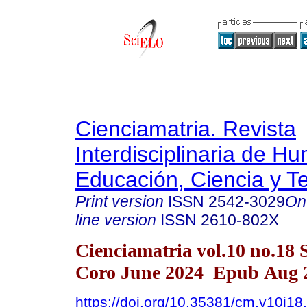
Cienciamatria. Revista
Interdisciplinaria de H
Educación, Ciencia y T
Print version
ISSN
2542-3029
On
line version
ISSN
2610-802X
Cienciamatria vol.10 no.18 
Coro June 2024 Epub Aug 2
https://doi.org/10.35381/cm.v10i18