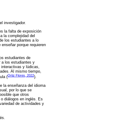
l investigador.
s la falta de exposición
 a la complejidad del
de los estudiantes a lo
e enseñar porque requieren
los estudiantes de
 a los estudiantes y
interactivas y lúdicas,
idades. Al mismo tiempo,
Ortiz Flores, 2022
ula (
).
ue la enseñanza del idioma
sual, por lo que se
osible que otros
 o diálogos en inglés. Es
 variedad de actividades y
és.