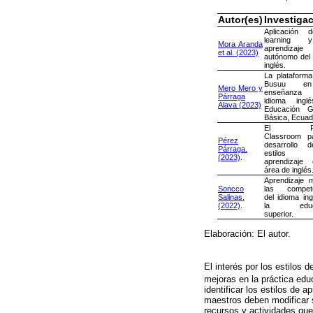
Autor(es)
Investiga
Aplicación 
learning 
Mora Aranda
aprendizaje
et al. (2023)
autónomo del 
inglés.
La plataforma 
Busuu e
Mero Mero y
enseñanza
Párraga
idioma ingl
Alava (2023)
Educación G
Básica, Ecuad
El Fli
Classroom p
Pérez
desarrollo 
Párraga.
estilo
(2023)
.
aprendizaje
área de inglés
Aprendizaje m
Soncco
las compete
Salinas.
del idioma in
(2022)
.
la educa
superior.
Elaboración: El autor.
El interés por los estilos 
mejoras en la práctica educ
identificar los estilos de 
maestros deben modificar s
recursos y actividades que