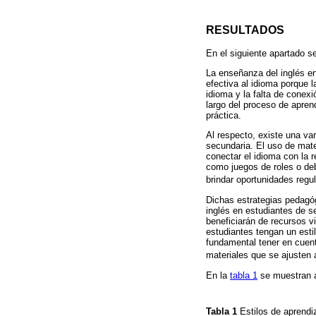
RESULTADOS
En el siguiente apartado se
La enseñanza del inglés en
efectiva al idioma porque l
idioma y la falta de conex
largo del proceso de apren
práctica.
Al respecto, existe una va
secundaria. El uso de mate
conectar el idioma con la r
como juegos de roles o deb
brindar oportunidades regul
Dichas estrategias pedagóg
inglés en estudiantes de se
beneficiarán de recursos 
estudiantes tengan un estil
fundamental tener en cuent
materiales que se ajusten 
En la
tabla 1
se muestran a
Tabla 1
Estilos de aprendi