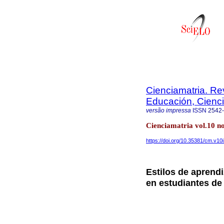
Cienciamatria. Re
Educación, Cienci
versão impressa
ISSN
2542
Cienciamatria vol.10 n
https://doi.org/10.35381/cm.v10
Estilos de aprendi
en estudiantes de