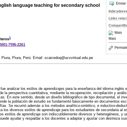
Enviar 
English language teaching for secondary school
Indicadore
Links rela
Compartilh
Mais
1
Mais
teros
-0001-7596-2261
Permali
, Piura, Piura, Perú. Email: scaicedoq@ucvvirtual.edu.pe
 fue analizar los estilos de aprendizajes para la enseñanza del idioma inglés 
e la perspectiva cuantitativa, mediante la recuperación, recopilación y análisi
as. En este sentido, desde un diseño bibliográfico de tipo documental, el inve
donde la población de estudio se fundamentó básicamente en documentos esc
rafías. Se recurrió además a los métodos analítico-sintético, e inductivo-dedu
a los diversos estilos de aprendizaje para los estudiantes de secundaria al e
Los estilos de aprendizaje son indiscutiblemente diversos y heterogéneos, y
puede ayudar y respaldar a los docentes a adaptar y ajustar con destreza sus