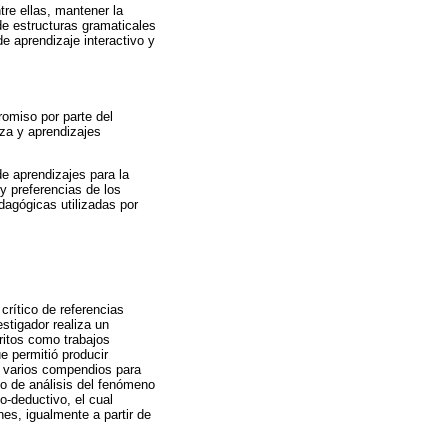
re ellas, mantener la
 de estructuras gramaticales
e aprendizaje interactivo y
romiso por parte del
za y aprendizajes
de aprendizajes para la
y preferencias de los
edagógicas utilizadas por
crítico de referencias
stigador realiza un
ritos como trabajos
ue permitió producir
n varios compendios para
do de análisis del fenómeno
o-deductivo, el cual
es, igualmente a partir de