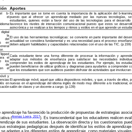
ción
Aportes
del b-
Es importante que se tome en cuenta la importancia de la aplicación del b-learni
y el
puesto que al ofrecer un aprendizaje mediado por las nuevas tecnologías, se 
estudiantes, quienes están a favor del uso de las tecnologías para el desarrollo
idioma
favorece los niveles de interacción comunicacional puesto que estos se desarrol
asincrónica y se realizan a los tiempos y ritmos y estilos en el que aprende un estudi
digital
n la
El uso de las herramientas tecnológicas: se convierte en parte importante del des
 del
actualidad se considera fundamental y es una necesidad para el proceso enseñanz
és en
deben adquirir habilidades y capacidades relacionadas con el uso de las TIC. (p.159)
eneral
or.
pped
Cada estudiante tiene una forma diferente de procesar la información y apren
ara el
adaptar sus métodos de enseñanza para satisfacer las necesidades individua
de los
comprender los estilos de aprendizaje de los estudiantes. Por ejemplo, los estud
s de
pueden beneficiarse de utilizar gráficos y diagramas para ayudarlos a comprender c
 en el
que los estudiantes que son auditivos pueden disfrutar de actividades que involucran
.
óvil y
ncias
El aprendizaje móvil, aquel que utiliza dispositivos móviles, y que, a través de ellos,
glés en
nuevas en el aprendizaje del idioma inglés de modo muy diferente a lo tradicional, 
ción
salón de clases y un docente a cargo. (p.139)
de aprendizaje ha favorecido la producción de propuestas de estrategias asoci
Arenas Loera, 2017
ativa (
). Es transcendental que los educadores realicen eva
aprendizaje de sus estudiantes. La observación directa y los cuestionarios pue
us estrategias pedagógicas después de identificar los estilos de aprendizaje 
 se adapten a los diferentes estilos de aprendizaje, como materiales visuales,