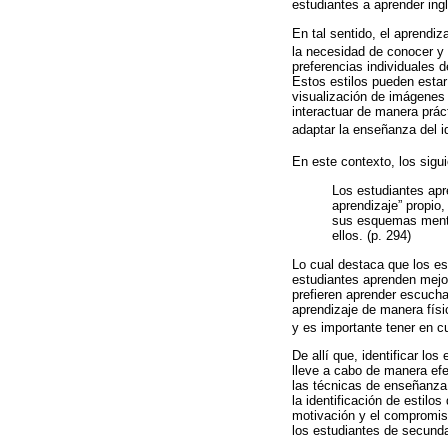
estudiantes a aprender ingl
En tal sentido, el aprendiz
la necesidad de conocer y
preferencias individuales 
Estos estilos pueden estar
visualización de imágenes 
interactuar de manera prác
adaptar la enseñanza del i
En este contexto, los sigu
Los estudiantes apr
aprendizaje” propio,
sus esquemas mental
ellos. (p. 294)
Lo cual destaca que los est
estudiantes aprenden mejor 
prefieren aprender escuchan
aprendizaje de manera físi
y es importante tener en c
De allí que, identificar lo
lleve a cabo de manera ef
las técnicas de enseñanza 
la identificación de estilo
motivación y el compromiso 
los estudiantes de secunda