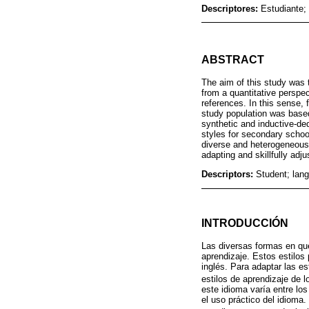
Descriptores:
Estudiante;
ABSTRACT
The aim of this study was 
from a quantitative perspec
references. In this sense,
study population was based
synthetic and inductive-ded
styles for secondary schoo
diverse and heterogeneous
adapting and skillfully adj
Descriptors:
Student; lan
INTRODUCCIÓN
Las diversas formas en qu
aprendizaje. Estos estilos
inglés. Para adaptar las e
estilos de aprendizaje de l
este idioma varía entre los
el uso práctico del idioma