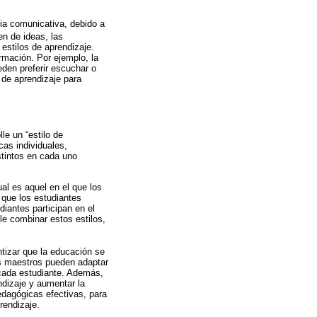
ria comunicativa, debido a
en de ideas, las
estilos de aprendizaje.
rmación. Por ejemplo, la
den preferir escuchar o
 de aprendizaje para
e un “estilo de
cas individuales,
stintos en cada uno
ual es aquel en el que los
l que los estudiantes
diantes participan en el
le combinar estos estilos,
ntizar que la educación se
os maestros pueden adaptar
 cada estudiante. Además,
ndizaje y aumentar la
pedagógicas efectivas, para
rendizaje.