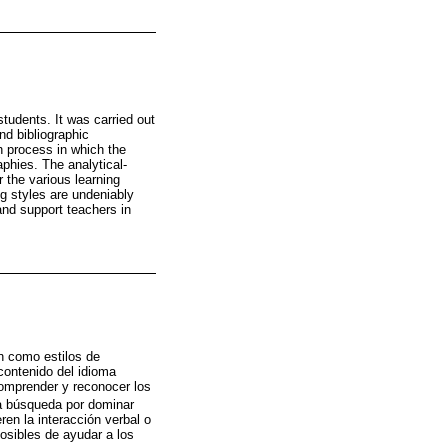
tudents. It was carried out
nd bibliographic
h process in which the
phies. The analytical-
r the various learning
g styles are undeniably
nd support teachers in
n como estilos de
contenido del idioma
comprender y reconocer los
 la búsqueda por dominar
ren la interacción verbal o
osibles de ayudar a los