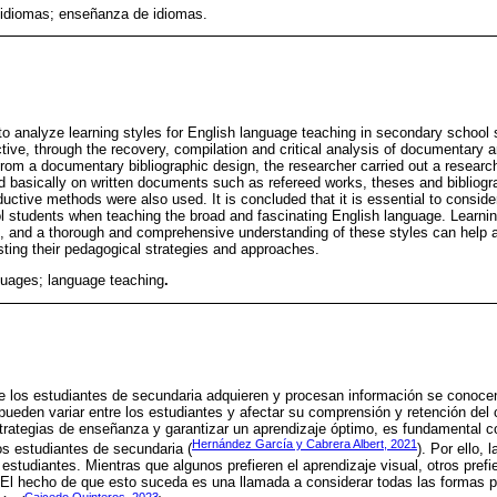
 idiomas; enseñanza de idiomas.
to analyze learning styles for English language teaching in secondary school s
tive, through the recovery, compilation and critical analysis of documentary a
 from a documentary bibliographic design, the researcher carried out a researc
 basically on written documents such as refereed works, theses and bibliogra
uctive methods were also used. It is concluded that it is essential to conside
l students when teaching the broad and fascinating English language. Learnin
, and a thorough and comprehensive understanding of these styles can help a
usting their pedagogical strategies and approaches.
guages; language teaching
.
e los estudiantes de secundaria adquieren y procesan información se conoce
 pueden variar entre los estudiantes y afectar su comprensión y retención del 
strategias de enseñanza y garantizar un aprendizaje óptimo, es fundamental 
Hernández García y Cabrera Albert, 2021
os estudiantes de secundaria (
). Por ello,
 estudiantes. Mientras que algunos prefieren el aprendizaje visual, otros prefie
. El hecho de que esto suceda es una llamada a considerar todas las formas p