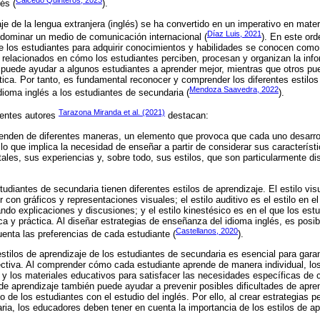
Caicedo Quinteros, 2023
és (
).
aje de la lengua extranjera (inglés) se ha convertido en un imperativo en mate
Díaz Luis, 2021
 dominar un medio de comunicación internacional (
). En este ord
de los estudiantes para adquirir conocimientos y habilidades se conocen como 
 relacionados en cómo los estudiantes perciben, procesan y organizan la info
puede ayudar a algunos estudiantes a aprender mejor, mientras que otros pue
tica. Por tanto, es fundamental reconocer y comprender los diferentes estilos
Mendoza Saavedra, 2022
dioma inglés a los estudiantes de secundaria (
).
Tarazona Miranda et al. (2021)
ientes autores
destacan:
enden de diferentes maneras, un elemento que provoca que cada uno desarroll
 lo que implica la necesidad de enseñar a partir de considerar sus característi
es, sus experiencias y, sobre todo, sus estilos, que son particularmente di
udiantes de secundaria tienen diferentes estilos de aprendizaje. El estilo vis
con gráficos y representaciones visuales; el estilo auditivo es el estilo en e
do explicaciones y discusiones; y el estilo kinestésico es en el que los estu
ca y práctica. Al diseñar estrategias de enseñanza del idioma inglés, es posib
Castellanos, 2020
uenta las preferencias de cada estudiante (
).
s estilos de aprendizaje de los estudiantes de secundaria es esencial para gara
ectiva. Al comprender cómo cada estudiante aprende de manera individual, l
y los materiales educativos para satisfacer las necesidades específicas de
s de aprendizaje también puede ayudar a prevenir posibles dificultades de apre
de los estudiantes con el estudio del inglés. Por ello, al crear estrategias 
ria, los educadores deben tener en cuenta la importancia de los estilos de ap