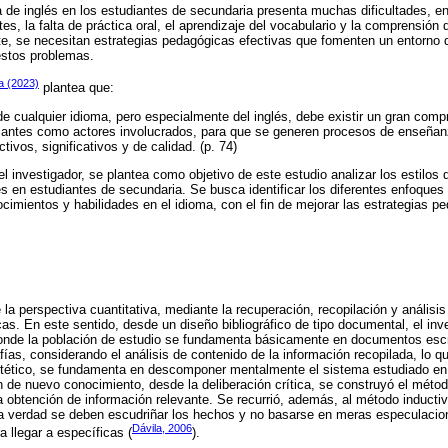
de inglés en los estudiantes de secundaria presenta muchas dificultades, ent
es, la falta de práctica oral, el aprendizaje del vocabulario y la comprensión
e, se necesitan estrategias pedagógicas efectivas que fomenten un entorno d
 estos problemas.
a (2023)
plantea que:
e cualquier idioma, pero especialmente del inglés, debe existir un gran comp
iantes como actores involucrados, para que se generen procesos de enseñan
ivos, significativos y de calidad. (p. 74)
l investigador, se plantea como objetivo de este estudio analizar los estilos 
s en estudiantes de secundaria. Se busca identificar los diferentes enfoques 
ocimientos y habilidades en el idioma, con el fin de mejorar las estrategias p
 la perspectiva cuantitativa, mediante la recuperación, recopilación y análisis 
as. En este sentido, desde un diseño bibliográfico de tipo documental, el inve
donde la población de estudio se fundamenta básicamente en documentos esc
rafías, considerando el análisis de contenido de la información recopilada, lo q
sintético, se fundamenta en descomponer mentalmente el sistema estudiado e
ón de nuevo conocimiento, desde la deliberación crítica, se construyó el méto
la obtención de información relevante. Se recurrió, además, al método inductiv
a verdad se deben escudriñar los hechos y no basarse en meras especulacion
Dávila, 2006
 llegar a específicas (
).