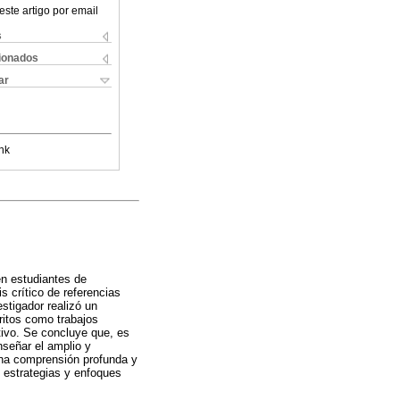
este artigo por email
s
cionados
ar
nk
en estudiantes de
s crítico de referencias
stigador realizó un
ritos como trabajos
ctivo. Se concluye que, es
nseñar el amplio y
 una comprensión profunda y
 estrategias y enfoques