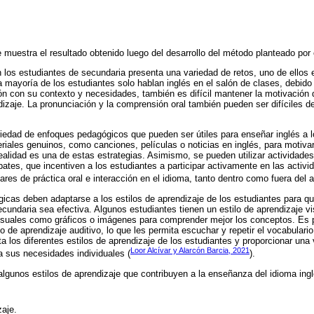
 muestra el resultado obtenido luego del desarrollo del método planteado por e
 los estudiantes de secundaria presenta una variedad de retos, uno de ellos e
a mayoría de los estudiantes solo hablan inglés en el salón de clases, debido
ión con su contexto y necesidades, también es difícil mantener la motivación 
dizaje. La pronunciación y la comprensión oral también pueden ser difíciles d
riedad de enfoques pedagógicos que pueden ser útiles para enseñar inglés a 
riales genuinos, como canciones, películas o noticias en inglés, para motivar
ealidad es una de estas estrategias. Asimismo, se pueden utilizar actividades 
ates, que incentiven a los estudiantes a participar activamente en las activ
ares de práctica oral e interacción en el idioma, tanto dentro como fuera del a
icas deben adaptarse a los estilos de aprendizaje de los estudiantes para q
cundaria sea efectiva. Algunos estudiantes tienen un estilo de aprendizaje vi
visuales como gráficos o imágenes para comprender mejor los conceptos. Es p
o de aprendizaje auditivo, lo que les permita escuchar y repetir el vocabulario
a los diferentes estilos de aprendizaje de los estudiantes y proporcionar una
Loor Alcívar y Alarcón Barcia, 2021
a sus necesidades individuales (
).
lgunos estilos de aprendizaje que contribuyen a la enseñanza del idioma ingl
zaje.