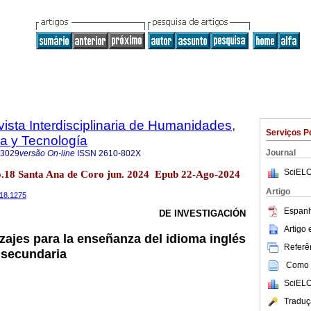
vista Interdisciplinaria de Humanidades,
Serviços P
a y Tecnología
Journal
-3029
versão On-line
ISSN
2610-802X
SciELO
o.18 Santa Ana de Coro jun. 2024 Epub 22-Ago-2024
Artigo
i18.1275
Espanh
DE INVESTIGACIÓN
Artigo
zajes para la enseñanza del idioma inglés
Referên
 secundaria
Como c
SciELO
Traduç