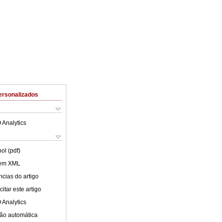
ersonalizados
 Analytics
ol (pdf)
 em XML
cias do artigo
itar este artigo
 Analytics
ão automática