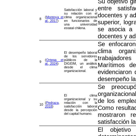
Su objetivo gi
entre satisf
Satisfacción laboral y
su relación con el
docentes y ad
(
Montoya et
clima organizacional
8
al., 2017
)
en funcionarios de
superior, logr
una universidad
se asocia a 
estatal chilena.
docentes y adm
Se enfocaron
clima organ
El desempeño laboral
de los servidores
trabajadore
(
Ortega et
públicos de la
9
al., 2024
)
DIGEIM, un análisis
Marítimos d
desde el clima
evidenciaron 
organizacional.
desempeño lab
Se preocupó
organizaciona
El clima
organizacional y su
de los emplea
(
Pedraza,
relación con la
10
2018
)
satisfacción laboral
Como resultad
desde la percepción
mostraron re
del capital humano.
satisfacción la
El objetivo 