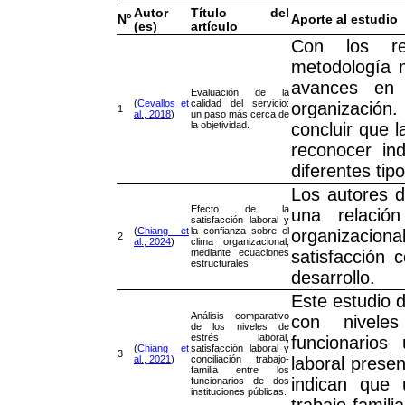
Autor
Título del
N°
Aporte al estudio
(es)
artículo
Con los re
metodología m
avances en 
Evaluación de la
(
Cevallos et
calidad del servicio:
organización
1
al., 2018
)
un paso más cerca de
la objetividad.
concluir que
reconocer in
diferentes tip
Los autores d
Efecto de la
una relación
satisfacción laboral y
(
Chiang et
la confianza sobre el
organizacion
2
al., 2024
)
clima organizacional,
mediante ecuaciones
satisfacción 
estructurales.
desarrollo.
Este estudio d
Análisis comparativo
con nivele
de los niveles de
estrés laboral,
funcionarios 
(
Chiang et
satisfacción laboral y
3
al., 2021
)
conciliación trabajo-
laboral presen
familia entre los
indican que 
funcionarios de dos
instituciones públicas.
trabajo-famili