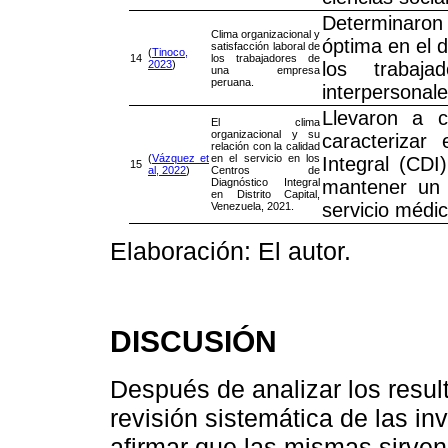
Determinaron 
Clima organizacional y
óptima en el 
satisfacción laboral de
(
Tinoco,
14
los trabajadores de
2023
)
los trabaj
una empresa
peruana.
interpersonale
Llevaron a c
El clima
organizacional y su
caracterizar
relación con la calidad
(
Vázquez et
en el servicio en los
Integral (CDI
15
al, 2022
)
Centros de
Diagnóstico Integral
mantener un 
en Distrito Capital,
servicio médi
Venezuela, 2021.
Elaboración: El autor.
DISCUSIÓN
Después de analizar los resul
revisión sistemática de las in
afirmar que las mismas sirve