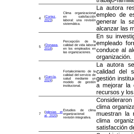
La autora res
Clima organizacional
empleo de es
(
Cortez,
en satisfacción
4
2023
)
laboral: una revisión
generar la s
sistemática.
alcanzar las 
En su investi
Percepción de la
empleado form
(
Donawa,
calidad de vida laboral
5
2018
)
en los empleados en
conduce al al
las organizaciones.
organización.
La autora se 
calidad del 
Fortalecimiento de la
calidad del servicio de
(
García,
gestión instit
6
salud mediante un
2024
)
modelo de gestión
a mejorar la 
institucional.
recursos y los
Consideraron 
clima organiza
Estudios de clima
(
Iglesias et
muestran la 
7
organizacional:
al., 2020
)
revisión integrativa.
clima organi
satisfacción d