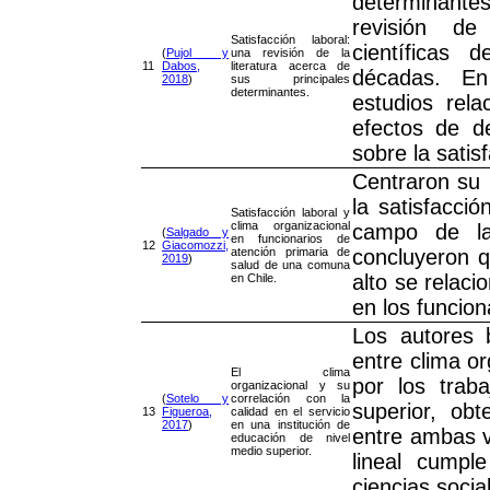
determinantes
revisión de
Satisfacción laboral:
científicas 
(
Pujol y
una revisión de la
11
Dabos,
literatura acerca de
décadas. En
2018
)
sus principales
determinantes.
estudios rela
efectos de de
sobre la satisf
Centraron su i
la satisfacció
Satisfacción laboral y
clima organizacional
campo de la
(
Salgado y
en funcionarios de
12
Giacomozzi,
atención primaria de
concluyeron q
2019
)
salud de una comuna
alto se relaci
en Chile.
en los funcion
Los autores 
entre clima or
El clima
por los trab
organizacional y su
(
Sotelo y
correlación con la
superior, ob
13
Figueroa,
calidad en el servicio
2017
)
en una institución de
entre ambas v
educación de nivel
medio superior.
lineal cumpl
ciencias socia