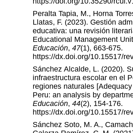
https://doi.org/10.35290/rcui
Peralta Tapia, M., Horna Torre
Llatas, F. (2023). Gestión adm
educativa: una revisión litera
Educational Management Units
Educación
,
47
(1), 663-675.
https://dx.doi.org/10.15517/r
Sánchez Alcalde, L. (2020). S
infraestructura escolar en el 
regiones naturales [Adequacy a
Peru: an analysis by departme
Educación
,
44
(2), 154-176.
https://dx.doi.org/10.15517/r
Sánchez Soto, M. A., Camacho 