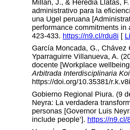
Millan, J., & Heredia Llatas, F
administrativo para la efici
una Ugel peruana [Administrati
performance commitments in 
423-433.
https://n9.cl/rdu8i
[
L
García Moncada, G., Chávez O
Yparraguirre Villanueva, A. (
docente [Workplace wellbeing
Arbitrada Interdisciplinaria Ko
https://doi.org/10.35381/r.k.v
Gobierno Regional Piura. (9 d
Neyra: La verdadera transforma
personas [Governor Luis Neyra
include people’].
https://n9.cl