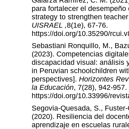
Galarza Ramírez, C. M. (2021).
para fortalecer el desempeño 
strategy to strengthen teache
UISRAEL
,
8(1e), 67-76.
https://doi.org/10.35290/rcui
Sebastiani Ronquillo, M., Bazu
(2023). Competencias digital
discapacidad visual: análisis 
in Peruvian schoolchildren wi
perspectives].
Horizontes Revi
la Educación
, 7(28), 942-957.
https://doi.org/10.33996/revis
Segovia-Quesada, S., Fuster-G
(2020). Resiliencia del docen
aprendizaje en escuelas rurale