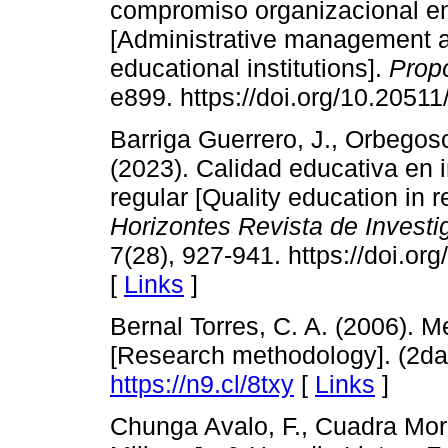
compromiso organizacional en
[Administrative management a
educational institutions].
Prop
e899. https://doi.org/10.205
Barriga Guerrero, J., Orbegos
(2023). Calidad educativa en 
regular [Quality education in r
Horizontes Revista de Investi
7(28), 927-941. https://doi.or
[
Links
]
Bernal Torres, C. A. (2006). M
[Research methodology]. (2da
https://n9.cl/8txy
[
Links
]
Chunga Avalo, F., Cuadra Mor