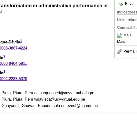
Enviar 
 transformation in administrative performance in
u
Indicadore
Links rela
Compartilh
Mais
1
Mais
eque-Dávila
-0003-3887-4224
Permali
2
lo
-0003-0404-5911
3
do
-0002-2283-5370
, Piura, Piura, Perú aalburquequed@ucvvirtual.edu.pe
, Piura, Piura, Perú wdavisca@ucvvirtual.edu.pe
, Guayaquil, Guayas, Ecuador zila.estevesf@ug.edu.ec