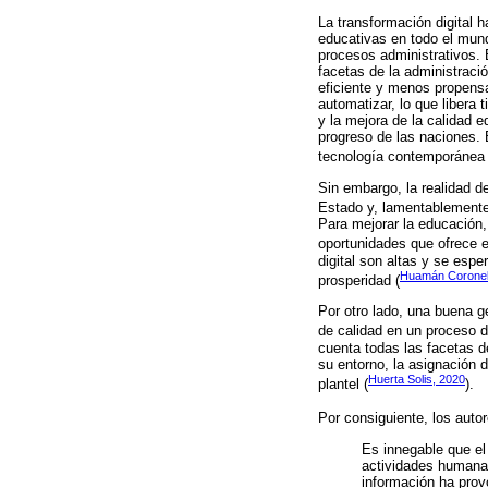
La transformación digital h
educativas en todo el mund
procesos administrativos. E
facetas de la administraci
eficiente y menos propensa
automatizar, lo que libera
y la mejora de la calidad e
progreso de las naciones. 
tecnología contemporánea 
Sin embargo, la realidad d
Estado y, lamentablemente,
Para mejorar la educación,
oportunidades que ofrece el
digital son altas y se espe
Huamán Coronel 
prosperidad (
Por otro lado, una buena g
de calidad en un proceso d
cuenta todas las facetas de
su entorno, la asignación 
Huerta Solis, 2020
plantel (
).
Por consiguiente, los auto
Es innegable que el
actividades humanas
información ha prov