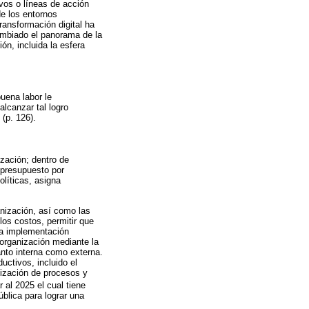
vos o líneas de acción
de los entornos
ransformación digital ha
cambiado el panorama de la
ón, incluida la esfera
buena labor le
alcanzar tal logro
 (p. 126).
zación; dentro de
 presupuesto por
olíticas, asigna
anización, así como las
los costos, permitir que
La implementación
 organización mediante la
anto interna como externa.
uctivos, incluido el
lización de procesos y
 al 2025 el cual tiene
ública para lograr una