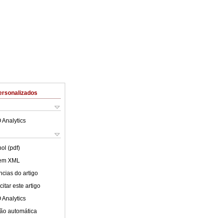
ersonalizados
 Analytics
ol (pdf)
 em XML
cias do artigo
itar este artigo
 Analytics
ão automática