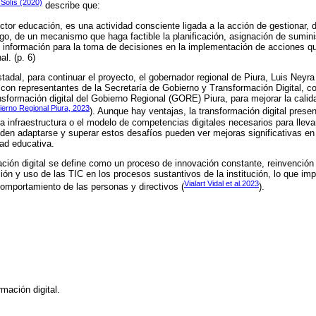
Solís (2020)
describe que:
ctor educación, es una actividad consciente ligada a la acción de gestionar, d
rgo, de un mecanismo que haga factible la planificación, asignación de sumini
e información para la toma de decisiones en la implementación de acciones qu
al. (p. 6)
adal, para continuar el proyecto, el gobernador regional de Piura, Luis Neyra
n con representantes de la Secretaría de Gobierno y Transformación Digital,
nsformación digital del Gobierno Regional (GORE) Piura, para mejorar la calida
erno Regional Piura, 2023
). Aunque hay ventajas, la transformación digital pres
a infraestructura o el modelo de competencias digitales necesarios para lleva
den adaptarse y superar estos desafíos pueden ver mejoras significativas 
dad educativa.
rmación digital se define como un proceso de innovación constante, reinvención
ión y uso de las TIC en los procesos sustantivos de la institución, lo que imp
Vialart Vidal et al.2023
 comportamiento de las personas y directivos (
).
rmación digital.