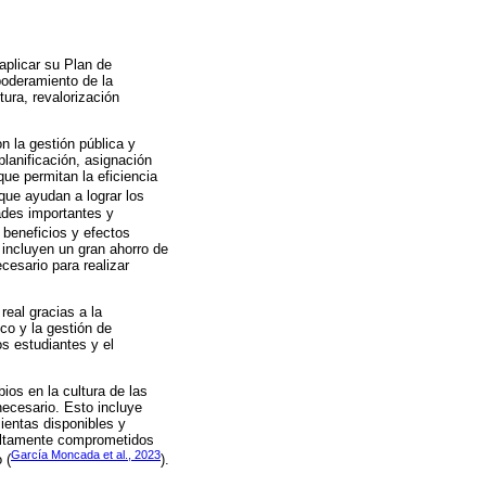
aplicar su Plan de
mpoderamiento de la
tura, revalorización
n la gestión pública y
lanificación, asignación
ue permitan la eficiencia
que ayudan a lograr los
dades importantes y
 beneficios y efectos
 incluyen un gran ahorro de
cesario para realizar
real gracias a la
co y la gestión de
s estudiantes y el
ios en la cultura de las
necesario. Esto incluye
ientas disponibles y
 altamente comprometidos
García Moncada et al., 2023
 (
).