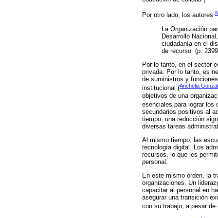
M
Por otro lado, los autores
La Organización par
Desarrollo Nacional,
ciudadanía en el dis
de recurso. (p. 2399
Por lo tanto, en el sector
privada. Por lo tanto, es 
de suministros y funciones
Anchelia Gonzale
institucional (
objetivos de una organizaci
esenciales para lograr los 
secundarios positivos al a
tiempo, una reducción signi
diversas tareas administra
Al mismo tiempo, las escue
tecnología digital. Los ad
recursos, lo que les permi
personal.
En este mismo orden, la tr
organizaciones. Un lideraz
capacitar al personal en h
asegurar una transición ex
con su trabajo, a pesar de