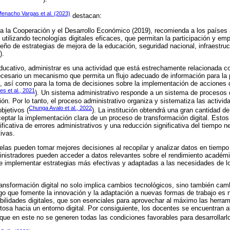
enacho Vargas et al. (2023)
destacan:
a la Cooperación y el Desarrollo Económico (2019), recomienda a los países 
 utilizando tecnologías digitales eficaces, que permitan la participación y e
eño de estrategias de mejora de la educación, seguridad nacional, infraestruc
).
 educativo, administrar es una actividad que está estrechamente relacionada co
necesario un mecanismo que permita un flujo adecuado de información para la p
, así como para la toma de decisiones sobre la implementación de acciones q
s et al., 2021
). Un sistema administrativo responde a un sistema de procesos 
ón. Por lo tanto, el proceso administrativo organiza y sistematiza las activi
Chunga Avalo et al., 2022
objetivos (
). La institución obtendrá una gran cantidad de
ceptar la implementación clara de un proceso de transformación digital. Estos
ficativa de errores administrativos y una reducción significativa del tiempo ne
tivas.
las pueden tomar mejores decisiones al recopilar y analizar datos en tiempo 
ministradores pueden acceder a datos relevantes sobre el rendimiento académi
te implementar estrategias más efectivas y adaptadas a las necesidades de lo
ansformación digital no solo implica cambios tecnológicos, sino también camb
go que fomente la innovación y la adaptación a nuevas formas de trabajo es 
abilidades digitales, que son esenciales para aprovechar al máximo las herram
itosa hacia un entorno digital. Por consiguiente, los docentes se encuentran
 que en este no se generen todas las condiciones favorables para desarrollarlo