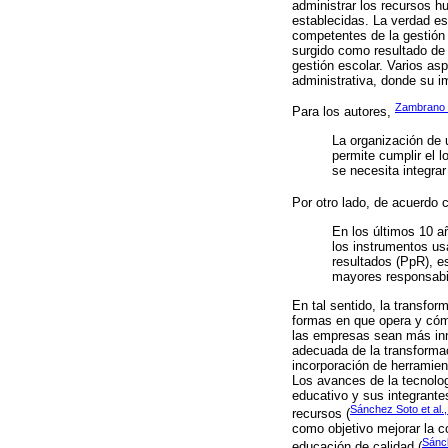
administrar los recursos h
establecidas. La verdad es
competentes de la gestión 
surgido como resultado de 
gestión escolar. Varios asp
administrativa, donde su im
Zambrano e
Para los autores,
La organización de u
permite cumplir el l
se necesita integrar
Por otro lado, de acuerdo 
En los últimos 10 a
los instrumentos us
resultados (PpR), es
mayores responsabili
En tal sentido, la transfor
formas en que opera y cómo 
las empresas sean más inn
adecuada de la transformac
incorporación de herramien
Los avances de la tecnologí
educativo y sus integrante
Sánchez Soto et al.
recursos (
como objetivo mejorar la co
Sánc
educación de calidad (