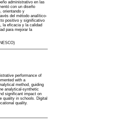
peño administrativo en las
ementó con un diseño
o, orientando y
ravés del método analítico-
o positivo y significativo
la eficacia y la calidad
dad para mejorar la
o UNESCO)
istrative performance of
lemented with a
nalytical method, guiding
he analytical-synthetic
and significant impact on
 quality in schools. Digital
ational quality.