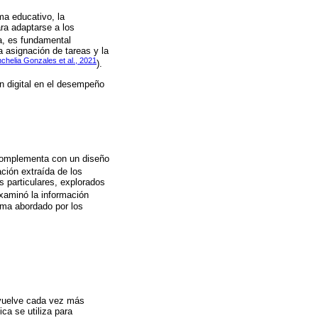
ma educativo, la
ra adaptarse a los
va, es fundamental
a asignación de tareas y la
chelia Gonzales et al., 2021
).
ión digital en el desempeño
e complementa con un diseño
ación extraída de los
s particulares, explorados
examinó la información
ema abordado por los
 vuelve cada vez más
ca se utiliza para