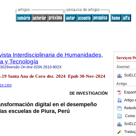
vista Interdisciplinaria de Humanidades,
Serviços P
a y Tecnología
Journal
-3029
versão On-line
ISSN
2610-802X
SciELO
o.19 Santa Ana de Coro dez. 2024 Epub 30-Nov-2024
Artigo
i19.1353
Espanh
DE INVESTIGACIÓN
Artigo
ransformación digital en el desempeño
Referên
las escuelas de Piura, Perú
Como c
SciELO
Traduç