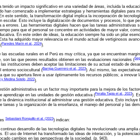
a tenido un impacto significativo en una variedad de áreas, incluida la educac
o han comenzado a implementar estrategias y herramientas digitales para mej
n este sentido, la transformación digital implica la incorporación de tecnologí
ón escolar. Esto incluye la digitalización de documentos y procesos, lo que p
 a errores. Las herramientas digitales hacen que las tareas administrativas 
 tiempo para que el personal se concentre en actividades de mayor valor, como
ducativa. En este orden de ideas, la educación siempre ha sido un pilar esenc
Esta ha adquirido mayor relevancia en el mundo actual de vertiginosos avance
Paredes Marín et al., 2024
(
).
e las escuelas rurales en el Perú es muy crítica, ya que se encuentran margina
Seg
 son las que peores resultados obtienen en las evaluaciones nacionales (
 las instituciones deben aceptar las limitaciones de su actual estado de desar
Barriga Guerrero et al., 2023
 entorno sociocultural (
). Así mismo, las expectativa
ra que su apertura lleve a usar óptimamente los recursos públicos; a innovar l
y Medina Sotelo, 2022
).
estión administrativa es un factor muy importante para la mejora de los factor
Peralta Tapia et al., 2023
e aprendizaje en las unidades de gestión educativa (
). E
 la dinámica institucional al administrar una gestión educativa. Esto incluye l
de tareas y la organización de la enseñanza, el manejo del personal y las de
Sebastiani Ronquillo et al. (2023
res
) indican:
 continuo desarrollo de las tecnologías digitales ha revolucionado una ampli
. El uso de Internet ha transformado las ideas de interacción, y la potenciac
ocado cambios en las perspectivas de la sociedad. (p. 943).