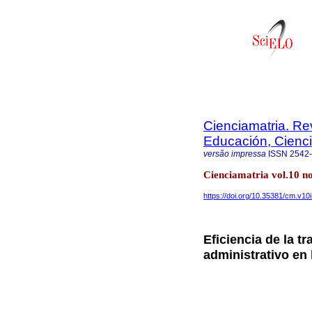
Cienciamatria. Re
Educación, Cienci
versão impressa
ISSN
2542
Cienciamatria vol.10 n
https://doi.org/10.35381/cm.v10
Eficiencia de la t
administrativo en 