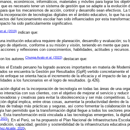
umanos, económicos, informáticos, materiales y móviles para lograr los objeti
 que es necesario tener un sistema de gestión que se adapte a la evolución 
para que los mecanismos de acción, control y desarrollo sean efectivos. La t
la incorporación de tecnologías digitales en el ámbito educativo, lo que ha 
ectos del funcionamiento escolar han sido influenciados por esta transformaci
pacto ha sido particularmente significativo.
t al. (2019)
indican que:
na institución educativa requiere de planeación, desarrollo y evaluación; su 
ogro de objetivos, conforme a su misión y visión, teniendo en mente que para 
 acciones y reflexiones con conocimientos, habilidades, actitudes y recursos.
Chunga Avalo et al. (2022)
con los autores
destacan que:
ños el Estado peruano ha logrado avances importantes en materia de Moderni
ados se encuentra la Gestión por Resultados (GpR) vertido concretamente el
te enfoque se orienta hacia el incremento de la eficacia y el impacto de las p
dades a los funcionarios en el logro de resultados. (p.426).
mación digital es la incorporación de tecnología en todas las áreas de una org
interactúa con sus clientes, con el objetivo de mejorar el servicio y reducir 
ovadoras y creativas para evitar la obsolescencia y ser más competitivas. 
ión digital implica, entre otras cosas, aumentar la productividad dentro de la
tas de trabajo más prácticas y seguras, así como fomentar la colaboración t
a han permitido que la transformación digital llegue a todos los sectores prod
s. Esta transformación está vinculada a las tecnologías emergentes, la digita
, 2021
). En el Perú, se ha propuesto el Plan Nacional de Infraestructura Escolar
ndición, capacidad, gestión y sostenibilidad de la infraestructura educativa p
hez Alcalde, 2020
).