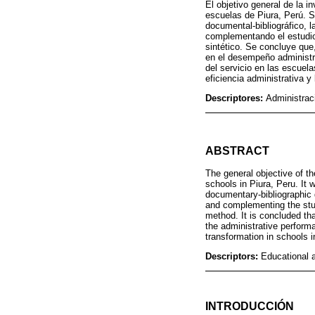
El objetivo general de la i
escuelas de Piura, Perú. S
documental-bibliográfico, l
complementando el estudio 
sintético. Se concluye que,
en el desempeño administrat
del servicio en las escuela
eficiencia administrativa y
Descriptores:
Administrac
ABSTRACT
The general objective of th
schools in Piura, Peru. It
documentary-bibliographic 
and complementing the study
method. It is concluded tha
the administrative performa
transformation in schools i
Descriptors:
Educational a
INTRODUCCIÓN