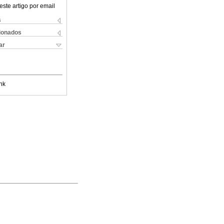
este artigo por email
s
cionados
ar
nk