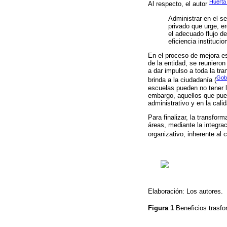
Huerta 
Al respecto, el autor
Administrar en el se
privado que urge, e
el adecuado flujo d
eficiencia institucion
En el proceso de mejora est
de la entidad, se reuniero
a dar impulso a toda la tra
Gobi
brinda a la ciudadanía (
escuelas pueden no tener l
embargo, aquellos que pue
administrativo y en la cali
Para finalizar, la transfo
áreas, mediante la integrac
organizativo, inherente al
Elaboración: Los autores.
Figura 1
Beneficios trasfo