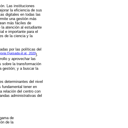
ión. Las instituciones
orar la eficiencia de sus
as digitales en todas las
ermite una gestión más
sean más fáciles de
 la atención al estudiante
ial e importante para el
s de la ciencia y la
das por las políticas del
ovia Quesada et al., 2020
).
rollo y aprovechar las
s sobre la transformación
a gestión; y a buscar la
es determinantes del nivel
s fundamental tener en
a relación del centro con
mandas administrativas del
a gama de
ión de la