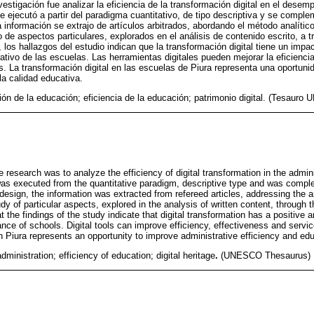
nvestigación fue analizar la eficiencia de la transformación digital en el desem
e ejecutó a partir del paradigma cuantitativo, de tipo descriptiva y se compl
a información se extrajo de artículos arbitrados, abordando el método analític
de aspectos particulares, explorados en el análisis de contenido escrito, a t
 los hallazgos del estudio indican que la transformación digital tiene un impact
ivo de las escuelas. Las herramientas digitales pueden mejorar la eficiencia, 
s. La transformación digital en las escuelas de Piura representa una oportuni
 la calidad educativa.
ión de la educación; eficiencia de la educación; patrimonio digital. (Tesaur
e research was to analyze the efficiency of digital transformation in the admin
 was executed from the quantitative paradigm, descriptive type and was comp
design, the information was extracted from refereed articles, addressing the a
 of particular aspects, explored in the analysis of written content, through t
t the findings of the study indicate that digital transformation has a positive 
nce of schools. Digital tools can improve efficiency, effectiveness and service
n Piura represents an opportunity to improve administrative efficiency and educ
dministration; efficiency of education; digital heritage
.
(UNESCO Thesaurus)