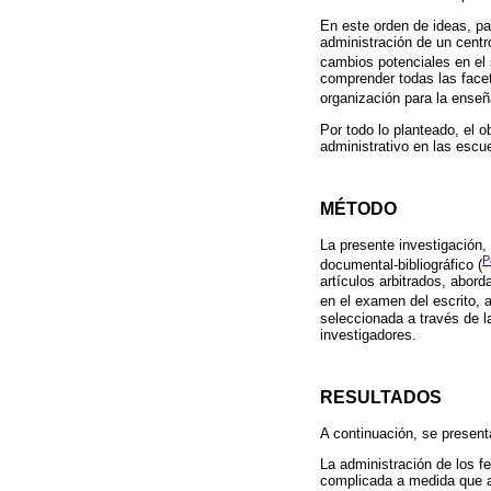
En este orden de ideas, pa
administración de un centr
cambios potenciales en el 
comprender todas las faceta
organización para la enseñ
Por todo lo planteado, el o
administrativo en las escu
MÉTODO
La presente investigación,
P
documental-bibliográfico (
artículos arbitrados, abor
en el examen del escrito, a
seleccionada a través de l
investigadores.
RESULTADOS
A continuación, se present
La administración de los 
complicada a medida que au