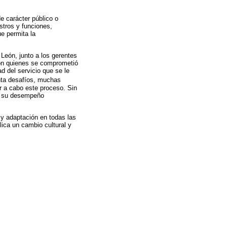
e carácter público o
stros y funciones,
e permita la
 León, junto a los gerentes
 con quienes se comprometió
d del servicio que se le
enta desafíos, muchas
r a cabo este proceso. Sin
en su desempeño
 y adaptación en todas las
lica un cambio cultural y