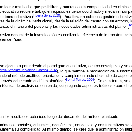
ra lograr resultados que posibiliten y mantengan la competitividad en el siste
o educativo requiere trabajo en equipo, esfuerzo coordinado y mecanismos pa
Huerta Solís, 2020
sistema educativo (
). Para llevar a cabo una gestión educati
s de la dinámica institucional, desde la relación del centro con su entorno, l
An
anza, el manejo del personal y las necesidades administrativas del plantel (
bjetivo general de la investigación es analizar la eficiencia de la transformac
elas de Piura.
 se ejecuta a partir desde el paradigma cuantitativo, de tipo descriptiva y s
arela Stracuzzi y Martins Pestana, 2012
), lo que permite la recolección de la inform
dando el método analítico, orientando y complementando el estudio de aspecto
Bernal Torres, 2006
 través del método analítico-sintético (
). De esta forma, se 
a técnica de análisis de contenido, congregando aspectos teóricos sobre el t
an los resultados obtenidos luego del desarrollo del método planteado.
fenómenos sociales, culturales, económicos, educativos y administrativos se
menta su complejidad. Al mismo tiempo, se cree que la administración públi