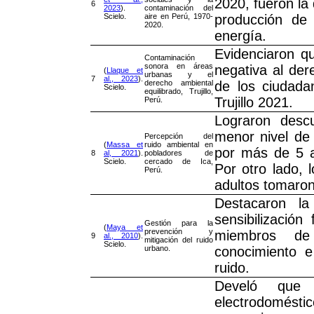
2020, fueron la
6
2023
).
contaminación del
Scielo.
aire en Perú, 1970-
producción de 
2020.
energía.
Evidenciaron q
Contaminación
sonora en áreas
negativa al der
(
Llaque et
urbanas y el
7
al., 2023
).
derecho ambiental
de los ciudada
Scielo.
equilibrado, Trujillo,
Trujillo 2021.
Perú.
Lograron desc
menor nivel de 
Percepción del
(
Massa et
ruido ambiental en
por más de 5 añ
8
al, 2021
).
pobladores de
Scielo.
cercado de Ica,
Por otro lado, 
Perú.
adultos tomaron
Destacaron la
sensibilización
Gestión para la
(
Maya et
prevención y
miembros de 
9
al., 2010
).
mitigación del ruido
Scielo.
urbano.
conocimiento 
ruido.
Develó que
electrodomésti