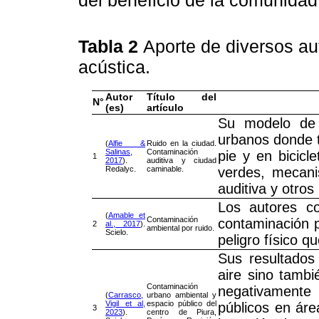
Tabla 2
Aporte de diversos au
acústica.
Autor
Título del
N°
(es)
artículo
Su modelo de 
urbanos donde tr
(
Alfie &
Ruido en la ciudad.
Salinas,
Contaminación
pie y en bicicl
1
2017
).
auditiva y ciudad
Redalyc.
caminable.
verdes, mecani
auditiva y otro
Los autores co
(
Amable et
Contaminación
contaminación p
2
al., 2017
).
ambiental por ruido.
Scielo.
peligro físico qu
Sus resultados
aire sino tambi
Contaminación
negativamente 
(
Carrasco,
urbano ambiental y
Vigil et al,
espacio público del
públicos en áre
3
2023
).
centro de Piura,