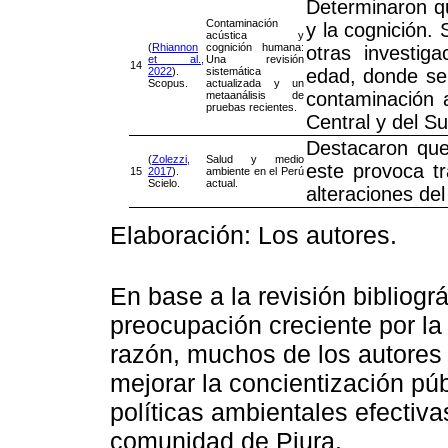
Determinaron qu
Contaminación
y la cognición.
acústica y
(
Rhiannon
cognición humana:
otras investig
et al.,
Una revisión
14
2022
).
sistemática
edad, donde se 
Scopus.
actualizada y un
contaminación a
metaanálisis de
pruebas recientes.
Central y del Su
Destacaron que
(
Zolezzi,
Salud y medio
este provoca tr
15
2017
).
ambiente en el Perú
Scielo.
actual.
alteraciones del
Elaboración: Los autores.
En base a la revisión bibliogr
preocupación creciente por la
razón, muchos de los autores
mejorar la concientización públ
políticas ambientales efectiv
comunidad de Piura.