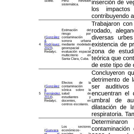
Scielo.
Perú: Revisión
inserción de ve
sistemática.
los impactos
contribuyendo a
Trabajaron con
rodado, alega
Estimación del
riesgo por
diversas urbe
(
González
contaminación
&
sonora urbana
existencia de p
4
Rodríguez,
mediante modelado
2023
).
geoespacial y
zona de estudi
Redalyc.
evaluación espacial
multicriterio en
teórica que cont
Santa Clara, Cuba.
de este tipo de
Concluyeron que
detrimento de l
Efectos de la
ser auditivos
(
González
contaminación
&
sónica sobre la
encuentran el 
5
Fernández,
salud de
2014
).
estudiantes y
umbral de aud
Redalyc.
docentes, en
centros escolares.
dilatación de 
respiratoria. Ta
Determinaron
Los sectores
contaminación 
(
Guevara
económicos-
et al.,
sociales y la