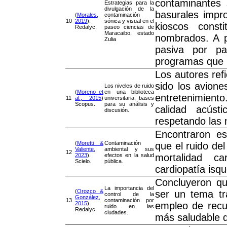
contaminantes 
Estrategias para la
divulgación de la
basurales improv
(
Morales,
contaminación
10
2019
).
sónica y visual en el
kioscos const
Redalyc.
paseo ciencias de
Maracaibo, estado
nombrados. A p
Zulia
pasiva por pa
programas que b
Los autores ref
sido los avione
Los niveles de ruido
(
Moreno et
en una biblioteca
entretenimien
11
al., 2015
)
universitaria, bases
Scopus.
para su análisis y
calidad acúst
discusión.
respetando las 
Encontraron es
(
Moretti &
Contaminación
que el ruido de
Valiente,
ambiental y sus
12
2023
).
efectos en la salud
mortalidad ca
Scielo.
pública.
cardiopatía isq
Concluyeron qu
La importancia del
(
Orozco &
ser un tema tr
control de la
González,
13
contaminación por
2015
).
empleo de recu
ruido en las
Redalyc.
ciudades.
más saludable d