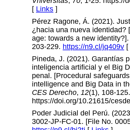
Vniversitas
,
70
, 1-25. https:/
[
Links
]
Pérez Ragone, Á. (2021). Justici
¿hacia una nueva identidad? [Civ
age: towards a new identity?]
203-229.
https://n9.cl/jq409v
Pineda, J. (2021). Garantías p
inteligencia artificial y el Bi
penal. [Procedural safeguards i
intelligence and Big Data in the
CES Derecho
,
12
(1), 108-125
https://doi.org/10.21615/cesde
Poder Judicial del Perú. (202
3002-JP-FC-01. [File No. 000
https://n9.cl/bi2ti
[
Links
]