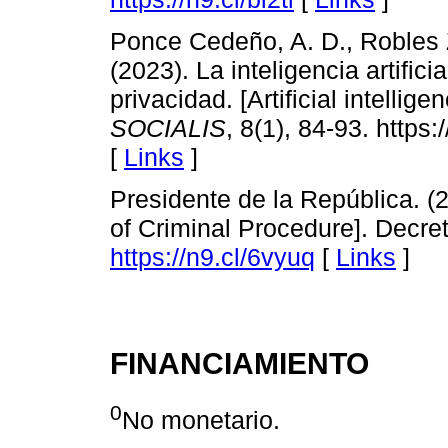
Ponce Cedeño, A. D., Robles Z
(2023). La inteligencia artifici
privacidad. [Artificial intellig
SOCIALIS
, 8(1), 84-93. https
[
Links
]
Presidente de la República. (
of Criminal Procedure]. Decret
https://n9.cl/6vyuq
[
Links
]
FINANCIAMIENTO
0
No monetario.