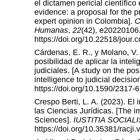
el dictamen pericial científico 
evidence: a proposal for the p
expert opinion in Colombia].
C
Humanas
,
22
(42), e20220106
https://doi.org/10.22518/jour
Cárdenas, E. R., y Molano, V.
posibilidad de aplicar la inteli
judiciales. [A study on the possi
intelligence to judicial decisio
https://doi.org/10.1590/2317
Crespo Berti, L. A. (2023). El i
las Ciencias Jurídicas. [The imp
Sciences].
IUSTITIA SOCIALI
https://doi.org/10.35381/racji.