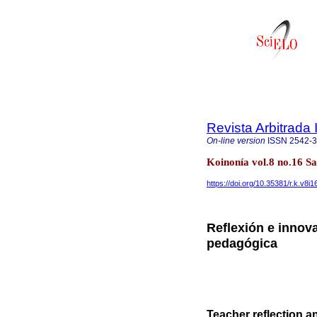
Revista Arbitrada 
On-line version
ISSN
2542-
Koinonía vol.8 no.16 S
https://doi.org/10.35381/r.k.v8i
Reflexión e innov
pedagógica
Teacher reflection a