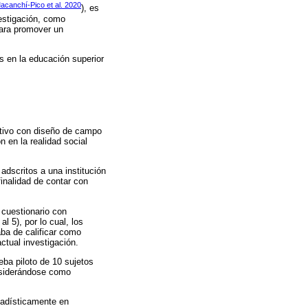
acanchí-Pico et al. 2020
), es
estigación, como
para promover un
es en la educación superior
ptivo con diseño de campo
 en la realidad social
adscritos a una institución
finalidad de contar con
 cuestionario con
 5), por lo cual, los
ba de calificar como
actual investigación.
eba piloto de 10 sujetos
onsiderándose como
tadísticamente en