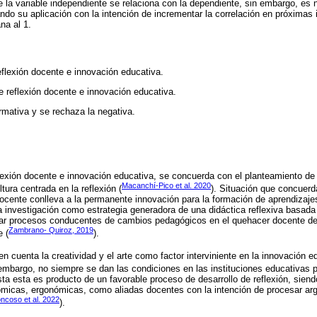
 la variable independiente se relaciona con la dependiente, sin embargo, es 
ndo su aplicación con la intención de incrementar la correlación en próximas
na al 1.
eflexión docente e innovación educativa.
re reflexión docente e innovación educativa.
irmativa y se rechaza la negativa.
reflexión docente e innovación educativa, se concuerda con el planteamiento de
Macanchí-Pico et al. 2020
ura centrada en la reflexión (
). Situación que concuerd
 docente conlleva a la permanente innovación para la formación de aprendizajes
 investigación como estrategia generadora de una didáctica reflexiva basada
sar procesos conducentes de cambios pedagógicos en el quehacer docente d
Zambrano- Quiroz, 2019
e (
).
n cuenta la creatividad y el arte como factor interviniente en la innovación e
 embargo, no siempre se dan las condiciones en las instituciones educativas 
ta esta es producto de un favorable proceso de desarrollo de reflexión, siend
micas, ergonómicas, como aliadas docentes con la intención de procesar arg
ncoso et al. 2022
).