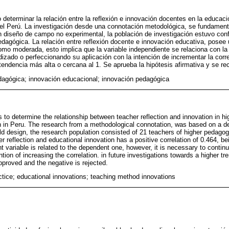
vo determinar la relación entre la reflexión e innovación docentes en la educa
del Perú. La investigación desde una connotación metodológica, se fundament
on diseño de campo no experimental, la población de investigación estuvo co
edagógica. La relación entre reflexión docente e innovación educativa, posee 
mo moderada, esto implica que la variable independiente se relaciona con la
dizado o perfeccionando su aplicación con la intención de incrementar la corr
tendencia más alta o cercana al 1. Se aprueba la hipótesis afirmativa y se re
dagógica; innovación educacional; innovación pedagógica
s to determine the relationship between teacher reflection and innovation in h
ion in Peru. The research from a methodological connotation, was based on a de
eld design, the research population consisted of 21 teachers of higher pedagog
r reflection and educational innovation has a positive correlation of 0.464, bei
t variable is related to the dependent one, however, it is necessary to contin
ention of increasing the correlation. in future investigations towards a higher tr
pproved and the negative is rejected.
tice; educational innovations; teaching method innovations