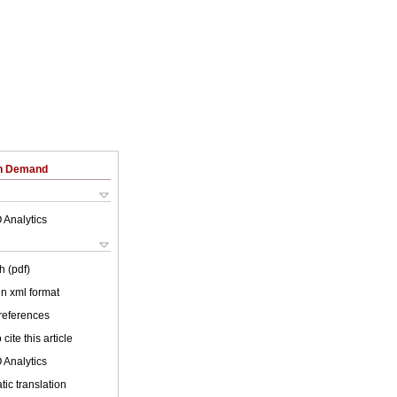
on Demand
 Analytics
h (pdf)
 in xml format
 references
cite this article
 Analytics
ic translation