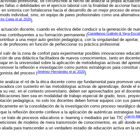
actividad profesional, se circunscribe al hecho de analizar la propia actuació
es fallas o debilidades en el ejercicio laboral con la finalidad de accionar haci
 en sintonía con fortalecerse hacia el desarrollo de un mejor proceso de ense
 modo individual, sino, en equipo de pares profesionales como una alternativa 
res-Cajas et al. 2020
).
a actuación docente, cuando es efectiva debe conducir a la generación de nu
Castellanos-Galindo & Yaya-Escob
amas contribuyentes a su formación permanente (
ontribuir a una mejor auto gestión pedagógica, con la singularidad de aportar
o de profesores en función de perfeccionar su práctica profesional.
el salir de la zona de confort para experimentar posibles innovaciones educati
ción de una didáctica facilitadora de nuevos conocimientos, tanto en docent
abajar en la universidad sobre la aplicación de metodologías activas del apren
romover la reflexión e investigación como puntos estratégicos para constituir 
Jiménez-Hernández et al. 2020
gonista del proceso (
).
te analizar el rol de la ética docente como eje fundamental para promover una
vadora con sustento en las metodologías activas de aprendizaje, donde el e
a su vez, en el contexto universitario, deben ser aprovechados por el docent
blicaciones bien sea en modalidad de trabajo especial de grado, tesis, proyect
tación pedagógica, no solo los docentes deben formar equipos con sus pares,
 éticamente en la consolidación de la investigación como proceso neurálgico d
 que la reflexión docente conlleve a la aplicación de auténticas estrategias 
Jarrín-Mi
 se trate de procesos educativos e- learning o mediados por las TIC (
peticiones de modelos de mera transmisión de conocimientos, es allí donde en
aliada para transcender a un verdadero estadio de educación activa en la uni