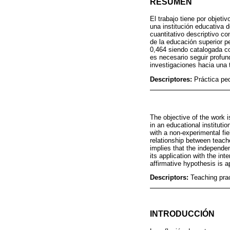
RESUMEN
El trabajo tiene por objeti
una institución educativa 
cuantitativo descriptivo c
de la educación superior p
0,464 siendo catalogada co
es necesario seguir profun
investigaciones hacia una 
Descriptores:
Práctica pe
The objective of the work i
in an educational institut
with a non-experimental fi
relationship between teache
implies that the independen
its application with the int
affirmative hypothesis is a
Descriptors:
Teaching prac
INTRODUCCIÓN