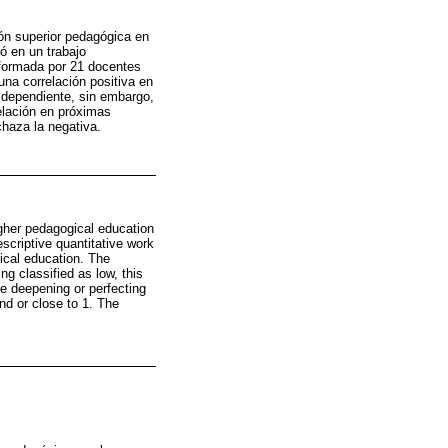
ción superior pedagógica en
ó en un trabajo
nformada por 21 docentes
una correlación positiva en
 dependiente, sin embargo,
elación en próximas
chaza la negativa.
igher pedagogical education
scriptive quantitative work
ical education. The
ng classified as low, this
ue deepening or perfecting
end or close to 1. The