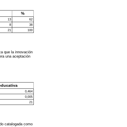
%
13
62
8
38
21
100
ca que la innovación
nera una aceptación
educativa
0,464
0,005
21
endo catalogada como