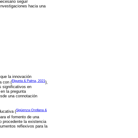
necesario seguir
 investigaciones hacia una
 que la innovación
Elgueta & Palma, 2021
a con (
),
 significativos en
 en la pregunta
esde una connotación
Sigüenza-Orellana &
ducativa (
para el fomento de una
o procedente la existencia
umentos reflexivos para la