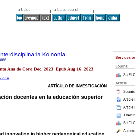
Interdisciplinaria Koinonía
Services 
3088
Journal
anta Ana de Coro Dec. 2023 Epub Aug 16, 2023
SciELO
16.2514
Article
ARTÍCULO DE INVESTIGACIÓN
Spanis
ación docentes en la educación superior
Article
Article
How to 
SciELO
Automat
nd innovation in higher pedagogical education