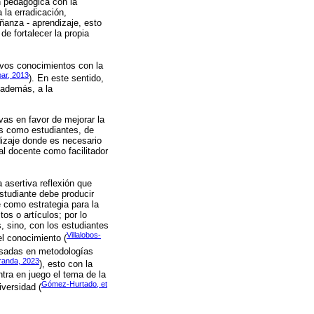
n pedagógica con la
a la erradicación,
ñanza - aprendizaje, esto
de fortalecer la propia
evos conocimientos con la
ar, 2013
). En este sentido,
, además, a la
vas en favor de mejorar la
es como estudiantes, de
dizaje donde es necesario
al docente como facilitador
 asertiva reflexión que
studiante debe producir
e como estrategia para la
os o artículos; por lo
 sino, con los estudiantes
Villalobos-
el conocimiento (
basadas en metodologías
randa, 2023
), esto con la
tra en juego el tema de la
Gómez-Hurtado, et
versidad (