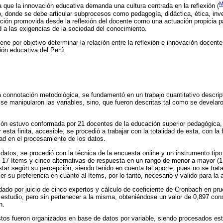
M
a que la innovación educativa demanda una cultura centrada en la reflexión (
, donde se debe articular subprocesos como pedagogía, didáctica, ética, inv
ción promovida desde la reflexión del docente como una actuación propicia 
 a las exigencias de la sociedad del conocimiento.
 tiene por objetivo determinar la relación entre la reflexión e innovación docent
ión educativa del Perú.
a connotación metodológica, se fundamentó en un trabajo cuantitativo descri
se manipularon las variables, sino, que fueron descritas tal como se develaron
ión estuvo conformada por 21 docentes de la educación superior pedagógica, 
 esta finita, accesible, se procedió a trabajar con la totalidad de esta, con la 
dad en el procesamiento de los datos.
 datos, se procedió con la técnica de la encuesta online y un instrumento tipo
 17 ítems y cinco alternativas de respuesta en un rango de menor a mayor (1 al
ar según su percepción, siendo tenido en cuenta tal aporte, pues no se trata
r su preferencia en cuanto al ítems, por lo tanto, necesario y valido para la 
idado por juicio de cinco expertos y cálculo de coeficiente de Cronbach en pru
e estudio, pero sin pertenecer a la misma, obteniéndose un valor de 0,897 c
n.
estos fueron organizados en base de datos por variable, siendo procesados es