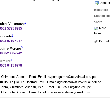
Send th
Indicators
Related lin
Share
1
uirre-Villanueva
More
-0001-5795-8285
More
2
-Moncada
-0003-0719-4947
Permali
3
guirre-Moreno
-0000-2338-7242
4
Romero
-0009-0415-6778
, Chimbote, Ancash, Perú. Email: ayparraguirrev@ucvvirtual.edu.pe
ujillo, Trujillo, La Libertad, Perú. Email: dgarciamo4@ucvvirtual.edu.pe
 Santa, Chimbote, Ancash, Perú. Email: 201635020@uns.edu.pe
jo, Chimbote, Ancash, Perú. Email: magnayolandamr@gmail.com