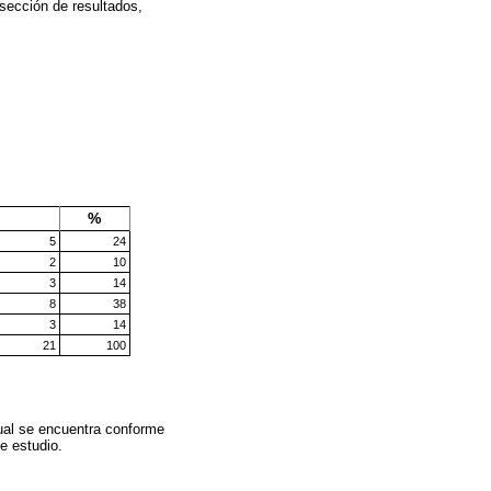
 sección de resultados,
%
5
24
2
10
3
14
8
38
3
14
21
100
ual se encuentra conforme
de estudio.