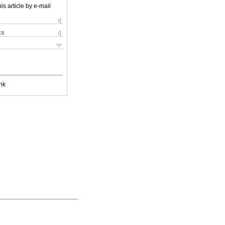
is article by e-mail
ks
nk