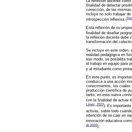
La reflexión docente como 
finalidad de detectar posibl
corrección, de las mismas,
incluye no solo trabajar de
Tor
introspección reflexiva (
Esta reflexión de su propi
finalidad de diseñar progr
la reflexión docente debe c
transformación del colectiv
Se incluye en este orden, 
realidad pedagógica en fun
ese modo, se posibilita tr
el trabajo en equipo para p
y al estudiante como prota
En este punto, es importan
conduzca a una acción inno
conocimientos, los cuales 
producción científica de pu
tanto, en esta nueva conno
con la finalidad de actuar
López, 2022
). Es importante
activas, sobre todo cuando
intención de no caer en re
innovación educativa como 
al. 2020
).