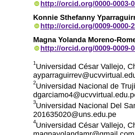
http://orcid.org/0000-0003-
Konnie Sthefanny Yparraguir
http://orcid.org/0009-0000-
Magna Yolanda Moreno-Rom
http://orcid.org/0009-0009-
1
Universidad César Vallejo, C
ayparraguirrev@ucvvirtual.ed
2
Universidad Nacional de Trujil
dgarciamo4@ucvvirtual.edu.p
3
Universidad Nacional Del Sa
201635020@uns.edu.pe
4
Universidad César Vallejo, C
magnayolandamr@gmail.com