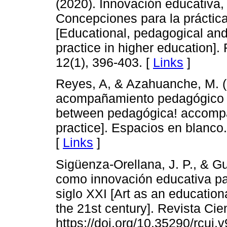
(2020). Innovación educativa,
Concepciones para la práctica
[Educational, pedagogical and
practice in higher education].
12(1), 396-403. [
Links
]
Reyes, A, & Azahuanche, M. (
acompañamiento pedagógico y 
between pedagógica! accompan
practice]. Espacios en blanco.
[
Links
]
Sigüenza-Orellana, J. P., & Gu
como innovación educativa par
siglo XXI [Art as an education
the 21st century]. Revista Cie
https://doi.org/10.35290/rcui