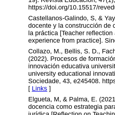
https://doi.org/10.15517/reve
Castellanos-Galindo, S, & Yay
docente y la construcción de
la práctica [Teacher reflectio
experience from practice]. Siné
Collazo, M., Bellis, S. D., Fach
(2022). Procesos de formació
innovación educativa universit
university educational innova
Sociedade, 43, e245408. http
[
Links
]
Elgueta, M, & Palma, E. (2021)
docencia como estrategia para
jurídica [Reflection on Teachin