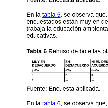
En la
tabla 5
, se observa que,
encuestados están muy en de
trabaja la educación ambiental
educativas.
Tabla 6
Rehuso de botellas pl
MUY EN
EN
NI EN DE
DESACUERDO
DESACUERDO
ACUERD
( MD)
(ED)
(NAD)
1
2
3
6
10
10
Fuente: Encuesta aplicada.
En la
tabla 6
, se observa que,