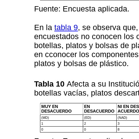
Fuente: Encuesta aplicada.
En la
tabla 9
, se observa que,
encuestados no conocen los 
botellas, platos y bolsas de p
en cconocer los componentes 
platos y bolsas de plástico.
Tabla 10
Afecta a su Instituc
botellas vacías, platos descar
MUY EN
EN
NI EN DE
DESACUERDO
DESACUERDO
ACUERD
(MD)
(ED)
(NAD)
1
2
3
0
0
8