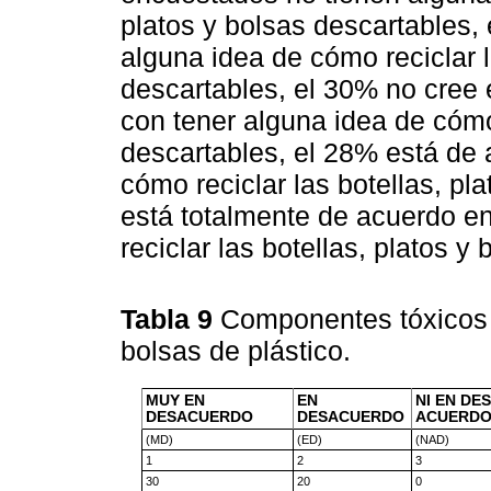
platos y bolsas descartables,
alguna idea de cómo reciclar l
descartables, el 30% no cree
con tener alguna idea de cómo 
descartables, el 28% está de 
cómo reciclar las botellas, pl
está totalmente de acuerdo e
reciclar las botellas, platos y
Tabla 9
Componentes tóxicos q
bolsas de plástico.
MUY EN
EN
NI EN DE
DESACUERDO
DESACUERDO
ACUERD
(MD)
(ED)
(NAD)
1
2
3
30
20
0