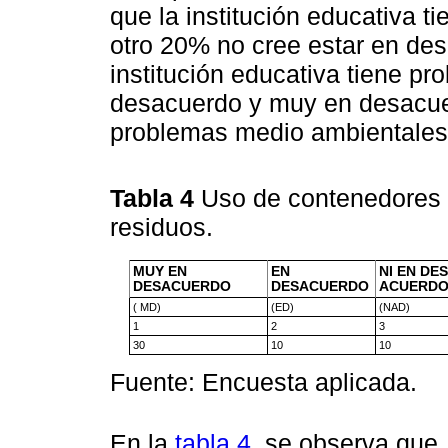
que la institución educativa 
otro 20% no cree estar en de
institución educativa tiene p
desacuerdo y muy en desacuerd
problemas medio ambientales
Tabla 4
Uso de contenedores 
residuos.
MUY EN
EN
NI EN DE
DESACUERDO
DESACUERDO
ACUERD
( MD)
(ED)
(NAD)
1
2
3
30
10
10
Fuente: Encuesta aplicada.
En la
tabla 4
, se observa que,