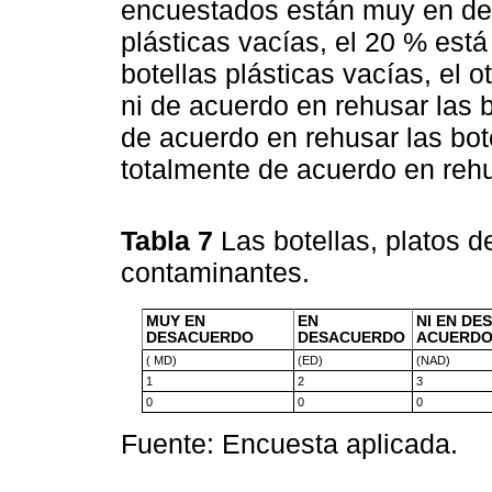
encuestados están muy en des
plásticas vacías, el 20 % est
botellas plásticas vacías, el
ni de acuerdo en rehusar las b
de acuerdo en rehusar las bote
totalmente de acuerdo en rehus
Tabla 7
Las botellas, platos d
contaminantes.
MUY EN
EN
NI EN DE
DESACUERDO
DESACUERDO
ACUERD
( MD)
(ED)
(NAD)
1
2
3
0
0
0
Fuente: Encuesta aplicada.