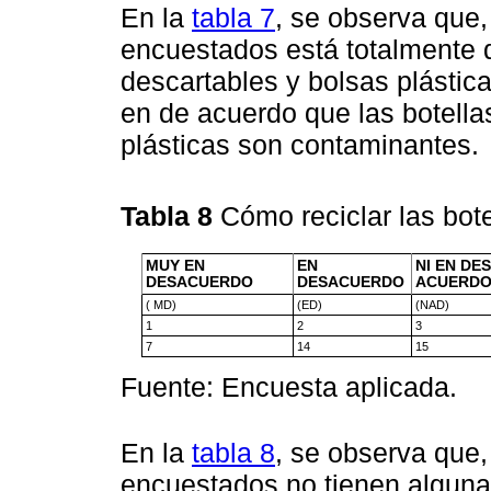
En la
tabla 7
, se observa que,
encuestados está totalmente d
descartables y bolsas plástic
en de acuerdo que las botella
plásticas son contaminantes.
Tabla 8
Cómo reciclar las bote
MUY EN
EN
NI EN DE
DESACUERDO
DESACUERDO
ACUERD
( MD)
(ED)
(NAD)
1
2
3
7
14
15
Fuente: Encuesta aplicada.
En la
tabla 8
, se observa que,
encuestados no tienen alguna 