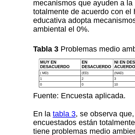
mecanismos que ayuden a la 
totalmente de acuerdo con el h
educativa adopta mecanismos
ambiental el 0%.
Tabla 3
Problemas medio amb
MUY EN
EN
NI EN DE
DESACUERDO
DESACUERDO
ACUERD
( MD)
(ED)
(NAD)
1
2
3
0
0
10
Fuente: Encuesta aplicada.
En la
tabla 3
, se observa que,
encuestados están totalmente 
tiene problemas medio ambien