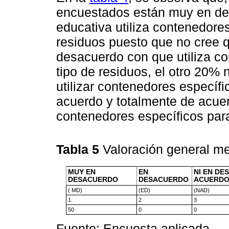
encuestados están muy en des
educativa utiliza contenedore
residuos puesto que no cree q
desacuerdo con que utiliza c
tipo de residuos, el otro 20%
utilizar contenedores específi
acuerdo y totalmente de acuerd
contenedores específicos para
Tabla 5
Valoración general m
MUY EN
EN
NI EN DE
DESACUERDO
DESACUERDO
ACUERD
( MD)
(ED)
(NAD)
1
2
3
50
0
0
Fuente: Encuesta aplicada.