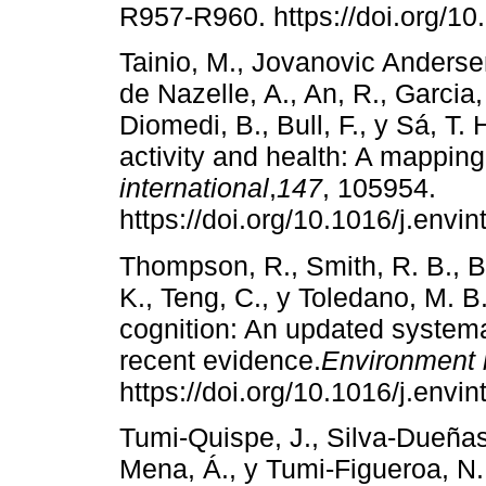
R957-R960. https://doi.org/10
Tainio, M., Jovanovic Andersen
de Nazelle, A., An, R., Garcia,
Diomedi, B., Bull, F., y Sá, T. 
activity and health: A mapping
international
,
147
, 105954.
https://doi.org/10.1016/j.envi
Thompson, R., Smith, R. B., 
K., Teng, C., y Toledano, M. 
cognition: An updated systema
recent evidence.
Environment i
https://doi.org/10.1016/j.envi
Tumi-Quispe, J., Silva-Dueñas
Mena, Á., y Tumi-Figueroa, N.