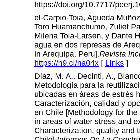
https://doi.org/10.7717/peerj.
el-Carpio-Toia, Agueda Muño
Toro Huamanchumo, Zuliet Pare
Milena Toia-Larsen, y Dante H
agua en dos represas de Areq
in Arequipa, Peru].
Revista Inc
https://n9.cl/na04x
[
Links
]
Díaz, M. A., Decinti, A., Blanc
Metodología para la reutiliza
ubicadas en áreas de estrés hí
Caracterización, calidad y op
en Chile [Methodology for the
in areas of water stress and e
Characterization, quality and 
Chile].
Informes De La Constr