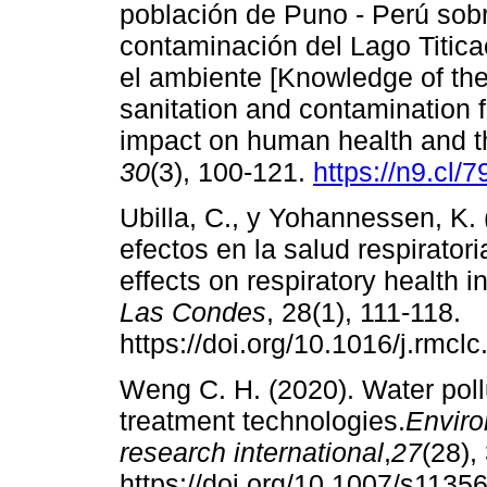
población de Puno - Perú sob
contaminación del Lago Titic
el ambiente [Knowledge of the
sanitation and contamination f
impact on human health and t
30
(3), 100-121.
https://n9.cl/
Ubilla, C., y Yohannessen, K.
efectos en la salud respiratori
effects on respiratory health in
Las Condes
, 28(1), 111-118.
https://doi.org/10.1016/j.rmcl
Weng C. H. (2020). Water pollu
treatment technologies.
Enviro
research international
,
27
(28),
https://doi.org/10.1007/s1135