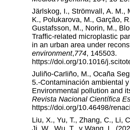
Järlskog, I., Strömvall, A. M.,
K., Polukarova, M., Garção, R
Gustafsson, M., Norin, M., Blo
Traffic-related microplastic pa
in an urban area under reconst
environment
,
774
, 145503.
https://doi.org/10.1016/j.scit
Juliño-Carliño, M., Ocaña Segu
5.-Contaminación ambiental y s
Environmental pollution and it
Revista Nacional Científica E
https://doi.org/10.46498/renac
Liu, X., Yu, T., Zhang, C., Li, 
Ji, W., Wu, T., y Wang, L. (202