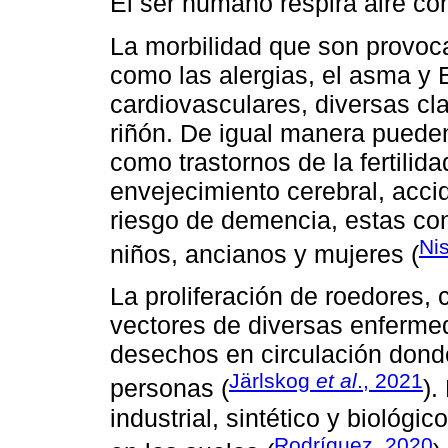
El ser humano respira aire c
La morbilidad que son provoc
como las alergias, el asma y
cardiovasculares, diversas cl
riñón. De igual manera pued
como trastornos de la fertili
envejecimiento cerebral, acci
riesgo de demencia, estas co
Ni
niños, ancianos y mujeres (
La proliferación de roedores
vectores de diversas enferme
desechos en circulación donde
Järlskog
et al
., 2021
personas (
).
industrial, sintético y biológ
Rodríguez, 2020