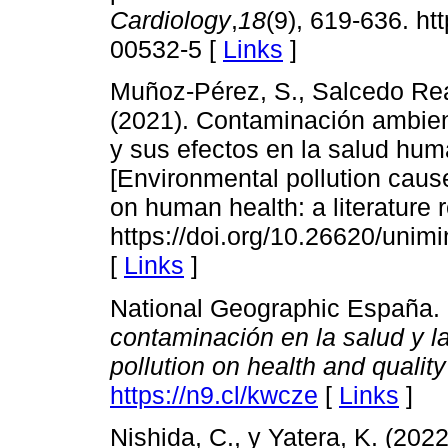
Cardiology
,
18
(9), 619-636. ht
00532-5 [
Links
]
Muñoz-Pérez, S., Salcedo Reá
(2021). Contaminación ambient
y sus efectos en la salud huma
[Environmental pollution caused
on human health: a literature 
https://doi.org/10.26620/unim
[
Links
]
National Geographic España.
contaminación en la salud y la
pollution on health and quality 
https://n9.cl/kwcze
[
Links
]
Nishida, C., y Yatera, K. (202