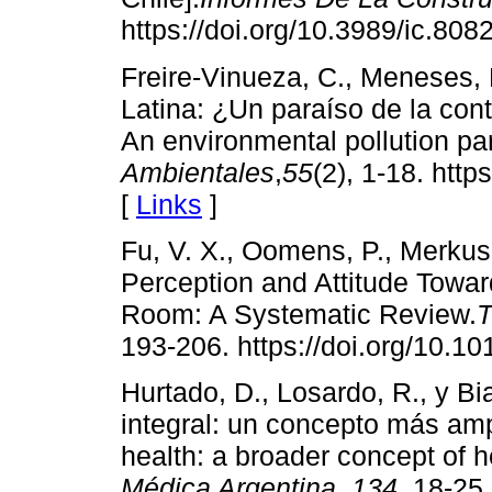
https://doi.org/10.3989/ic.808
Freire-Vinueza, C., Meneses, 
Latina: ¿Un paraíso de la con
An environmental pollution pa
Ambientales
,
55
(2), 1-18. http
[
Links
]
Fu, V. X., Oomens, P., Merkus,
Perception and Attitude Towar
Room: A Systematic Review.
T
193-206. https://doi.org/10.10
Hurtado, D., Losardo, R., y Bi
integral: un concepto más am
health: a broader concept of h
Médica Argentina
,
134
, 18-25