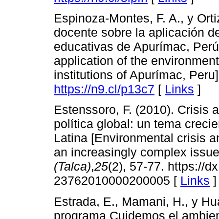
Espinoza-Montes, F. A., y Orti
docente sobre la aplicación d
educativas de Apurímac, Perú
application of the environmen
institutions of Apurímac, Peru
https://n9.cl/p13c7
[
Links
]
Estenssoro, F. (2010). Crisis 
política global: un tema crec
Latina [Environmental crisis a
an increasingly complex issue 
(Talca)
,
25
(2), 57-77. https://
23762010000200005 [
Links
]
Estrada, E., Mamani, H., y Hua
programa Cuidemos el ambient