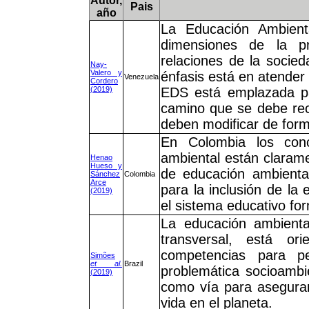
Autor,
Pais
año
La Educación Ambient
dimensiones de la pr
relaciones de la socie
Nay-
Valero y
énfasis está en atender 
Venezuela
Cordero
(2019)
EDS está emplazada pa
camino que se debe reco
deben modificar de form
En Colombia los conc
ambiental están clarame
Henao
Hueso y
de educación ambienta
Sánchez
Colombia
Arce
para la inclusión de la
(2019)
el sistema educativo for
La educación ambienta
transversal, está or
competencias para pe
Simões
et al.
Brazil
problemática socioambie
(2019)
como vía para asegurar
vida en el planeta.