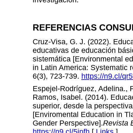
REFERENCIAS CONSU
Cruz-Visa, G. J. (2022). Educ
educativas de educación bási
sistemática [Environmental edu
in Latin America: Systematic 
6(3), 723-739.
https://n9.cl/q
Espejel-Rodríguez, Adelina., F
Ramos, Isabel. (2014). Educac
superior, desde la perspectiv
[Enviromental Education in Tl
Gender Perspective].
Revista 
https://n9.cl/5ipfh
[
Links
]