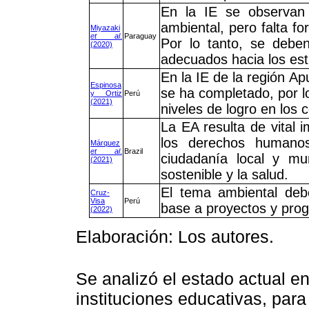
En la IE se observan 
ambiental, pero falta fo
Miyazaki
et al
.
Paraguay
Por lo tanto, se deben
(2020)
adecuados hacia los est
En la IE de la región Ap
Espinosa
se ha completado, por l
y Ortiz
Perú
(2021)
niveles de logro en los
La EA resulta de vital i
los derechos humanos
Márquez
et al
.
Brazil
ciudadanía local y mun
(2021)
sostenible y la salud.
El tema ambiental deb
Cruz-
Visa
Perú
base a proyectos y pro
(2022)
Elaboración: Los autores.
Se analizó el estado actual e
instituciones educativas, para