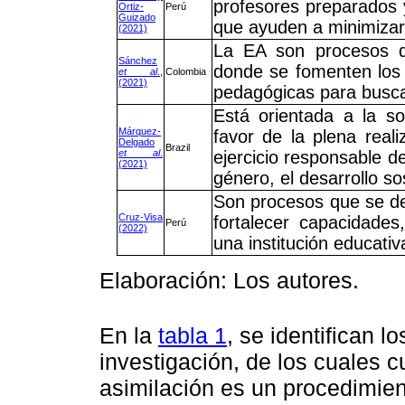
profesores preparados y
Ortiz-
Perú
Guizado
que ayuden a minimizar
(2021)
La EA son procesos qu
Sánchez
donde se fomenten los 
et al
.,
Colombia
(2021)
pedagógicas para buscar
Está orientada a la sos
Márquez-
favor de la plena real
Delgado
Brazil
et al
.
ejercicio responsable de
(2021)
género, el desarrollo sos
Son procesos que se d
Cruz-Visa
fortalecer capacidade
Perú
(2022)
una institución educativ
Elaboración: Los autores.
En la
tabla 1
, se identifican l
investigación, de los cuales 
asimilación es un procedimie