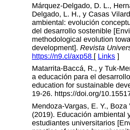
Márquez-Delgado, D. L., Her
Delgado, L. H., y Casas Vilard
ambiental: evolución conceptu
del desarrollo sostenible [En
methodological evolution towa
development].
Revista Univer
https://n9.cl/axp58
[
Links
]
Matarrita-Baccá, R., y Tuk-Men
a educación para el desarrollo
education for sustainable de
19-26. https://doi.org/10.155
Mendoza-Vargas, E. Y., Boza V
(2019). Educación ambiental y 
estudiantes universitarios [E