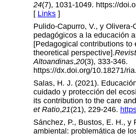
24
(7), 1031-1049. https://do
[
Links
]
Pulido-Capurro, V., y Olivera-
pedagógicos a la educación am
[Pedagogical contributions to
theoretical perspective].
Revist
Altoandinas
,
20
(3), 333-346.
https://dx.doi.org/10.18271/ri
Salas, H. J. (2021). Educación
cuidado y protección del eco
its contribution to the care a
et Ratio
,
21
(21), 229-246.
http
Sánchez, P., Bustos, E. H., y
ambiental: problemática de los