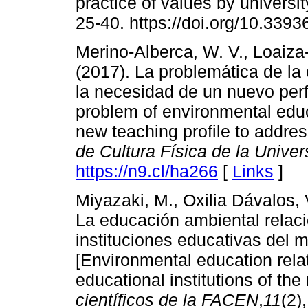
practice of values by universit
25-40. https://doi.org/10.339
Merino-Alberca, W. V., Loaiza-
(2017). La problemática de la
la necesidad de un nuevo perf
problem of environmental educ
new teaching profile to address
de Cultura Física de la Univ
https://n9.cl/ha266
[
Links
]
Miyazaki, M., Oxilia Dávalos, 
La educación ambiental relaci
instituciones educativas del m
[Environmental education rela
educational institutions of the
científicos de la FACEN
,
11
(2)