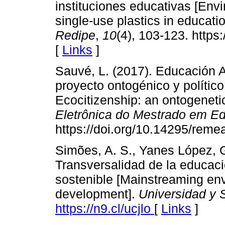
instituciones educativas [Env
single-use plastics in educatio
Redipe
,
10
(4), 103-123. https
[
Links
]
Sauvé, L. (2017). Educación 
proyecto ontogénico y polític
Ecocitizenship: an ontogenetic
Eletrônica do Mestrado em E
https://doi.org/10.14295/reme
Simões, A. S., Yanes López, G
Transversalidad de la educaci
sostenible [Mainstreaming env
development].
Universidad y 
https://n9.cl/ucjlo
[
Links
]