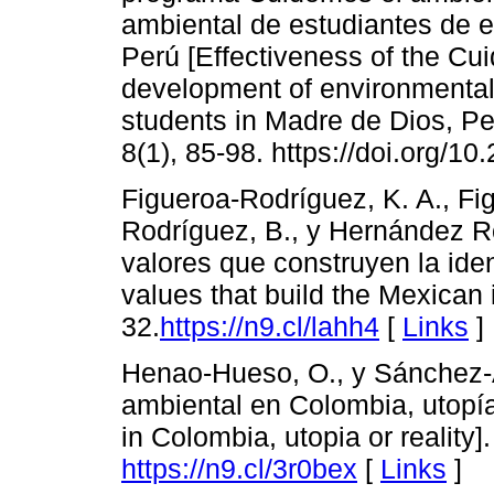
ambiental de estudiantes de 
Perú [Effectiveness of the Cu
development of environmental
students in Madre de Dios, Pe
8(1), 85-98. https://doi.org/1
Figueroa-Rodríguez, K. A., Fi
Rodríguez, B., y Hernández Ro
valores que construyen la ide
values that build the Mexican 
32.
https://n9.cl/lahh4
[
Links
]
Henao-Hueso, O., y Sánchez-A
ambiental en Colombia, utopía
in Colombia, utopia or reality]
https://n9.cl/3r0bex
[
Links
]