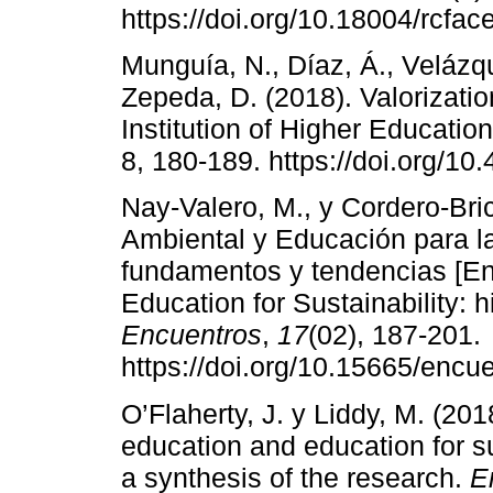
https://doi.org/10.18004/rcfa
Munguía, N., Díaz, Á., Velázqu
Zepeda, D. (2018). Valorizati
Institution of Higher Educatio
8, 180-189. https://doi.org/1
Nay-Valero, M., y Cordero-Bri
Ambiental y Educación para la 
fundamentos y tendencias [E
Education for Sustainability: h
Encuentros
,
17
(02), 187-201.
https://doi.org/10.15665/encu
O’Flaherty, J. y Liddy, M. (20
education and education for s
a synthesis of the research.
E