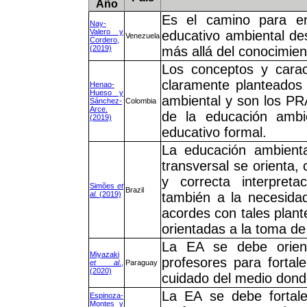
Año
Es el camino para enr
Nay-
Valero y
educativo ambiental de
Venezuela
Cordero,
(2019)
más allá del conocimien
Los conceptos y carac
claramente planteados 
Henao-
Hueso y
ambiental y son los PRA
Sánchez-
Colombia
Arce.
de la educación ambi
(2019)
educativo formal.
La educación ambienta
transversal se orienta
y correcta interpreta
Simões
et
Brazil
al.
(2019)
también a la necesida
acordes con tales plant
orientadas a la toma de
La EA se debe orienta
Miyazaki
profesores para fortal
et al
.,
Paraguay
(2020)
cuidado del medio dond
La EA se debe fortale
Espinoza-
Montes y