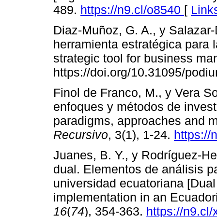
489.
https://n9.cl/o8540
[
Link
Diaz-Muñoz, G. A., y Salazar-
herramienta estratégica para l
strategic tool for business m
https://doi.org/10.31095/podi
Finol de Franco, M., y Vera So
enfoques y métodos de investi
paradigms, approaches and me
Recursivo
, 3(1), 1-24.
https://
Juanes, B. Y., y Rodríguez-He
dual. Elementos de análisis 
universidad ecuatoriana [Dual 
implementation in an Ecuadori
16
(
74
), 354-363.
https://n9.cl