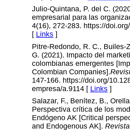
Julio-Quintana, P. del C. (202
empresarial para las organiz
4(16), 272-283. https://doi.or
[
Links
]
Pitre-Redondo, R. C., Builes-
G. (2021). Impacto del market
colombianas emergentes [Impa
Colombian Companies].
Revis
147-166. https://doi.org/10.12
empresa/a.9114 [
Links
]
Salazar, F., Benítez, B., Orell
Perspectiva crítica de los mo
Endógeno AK [Critical perspe
and Endogenous AK].
Revista