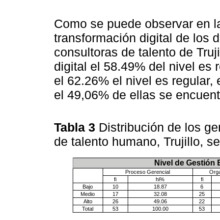
Como se puede observar en 
transformación digital de los 
consultoras de talento de Truj
digital el 58.49% del nivel es 
el 62.26% el nivel es regular,
el 49,06% de ellas se encuent
Tabla 3
Distribución de los g
de talento humano, Trujillo, 
Nivel de Gestión
Proceso Gerencial
Orga
fi
hi%
fi
Bajo
10
18.87
6
Medio
17
32.08
25
Alto
26
49.06
22
Total
53
100.00
53