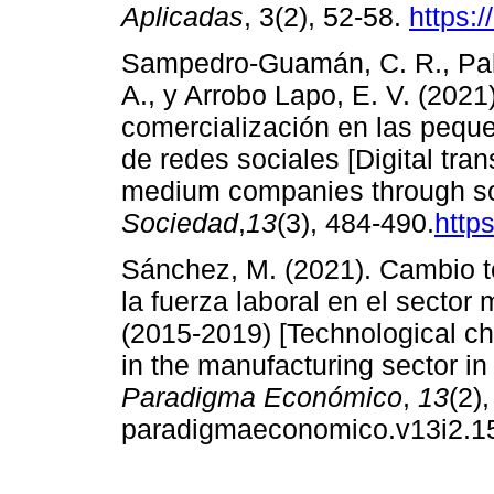
Aplicadas
, 3(2), 52-58.
https:/
Sampedro-Guamán, C. R., Palm
A., y Arrobo Lapo, E. V. (2021)
comercialización en las pequ
de redes sociales [Digital tra
medium companies through soc
Sociedad
,
13
(3), 484-490.
http
Sánchez, M. (2021). Cambio t
la fuerza laboral en el secto
(2015-2019) [Technological ch
in the manufacturing sector i
Paradigma Económico
,
13
(2)
paradigmaeconomico.v13i2.1