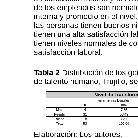
de los empleados son normale
interna y promedio en el nivel
las personas tienen buenos ni
tienen una alta satisfacción l
tienen niveles normales de co
satisfacción laboral.
Tabla 2
Distribución de los g
de talento humano, Trujillo, s
Nivel de Transform
Herramientas Digitales
fi
hi%
Malo
4
7.55
Regular
31
58.49
Bueno
18
33.96
Total
53
100.00
Elaboración: Los autores.