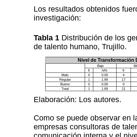
Los resultados obtenidos fuero
investigación:
Tabla 1
Distribución de los g
de talento humano, Trujillo.
Nivel de Transformación D
Bajo
M
fi
hi%
fi
Malo
0
0.00
4
Regular
1
1.89
17
Bueno
0
0.00
0
Total
1
1.89
21
Elaboración: Los autores.
Como se puede observar en 
empresas consultoras de talent
comunicación interna y el nive