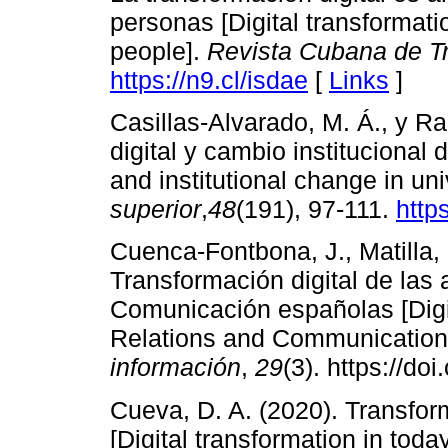
personas [Digital transformati
people].
Revista Cubana de Tr
https://n9.cl/isdae
[
Links
]
Casillas-Alvarado, M. Á., y Ra
digital y cambio institucional 
and institutional change in univ
superior
,
48
(191), 97-111.
https
Cuenca-Fontbona, J., Matilla, 
Transformación digital de las
Comunicación españolas [Digit
Relations and Communication
información
,
29
(3). https://d
Cueva, D. A. (2020). Transform
[Digital transformation in today