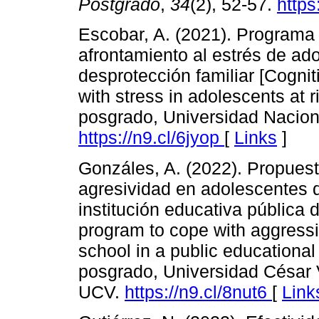
Postgrado
,
34
(2), 52-57.
http
Escobar, A. (2021). Programa 
afrontamiento al estrés de ad
desprotección familiar [Cogni
with stress in adolescents at 
posgrado, Universidad Nacion
https://n9.cl/6jyop
[
Links
]
Gonzáles, A. (2022). Propues
agresividad en adolescentes 
institución educativa pública d
program to cope with aggressio
school in a public educational i
posgrado, Universidad César Va
UCV.
https://n9.cl/8nut6
[
Link