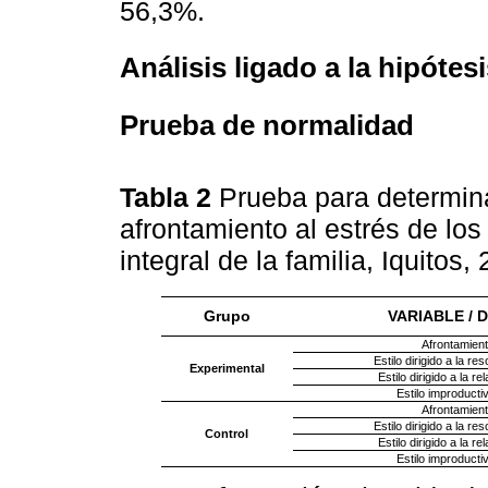
56,3%.
Análisis ligado a la hipótes
Prueba de normalidad
Tabla 2
Prueba para determina
afrontamiento al estrés de los
integral de la familia, Iquitos,
Grupo
VARIABLE / 
Afrontamient
Estilo dirigido a la r
Experimental
Estilo dirigido a la r
Estilo improducti
Afrontamient
Estilo dirigido a la r
Control
Estilo dirigido a la r
Estilo improducti