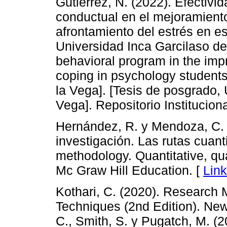
Gutiérrez, N. (2022). Efectivi
conductual en el mejoramiento
afrontamiento del estrés en es
Universidad Inca Garcilaso de 
behavioral program in the impr
coping in psychology students
la Vega]. [Tesis de posgrado, 
Vega]. Repositorio Institucio
Hernández, R. y Mendoza, C. 
investigación. Las rutas cuanti
methodology. Quantitative, qua
Mc Graw Hill Education. [
Lin
Kothari, C. (2020). Research
Techniques (2nd Edition). New 
C., Smith, S. y Pugatch, M. (