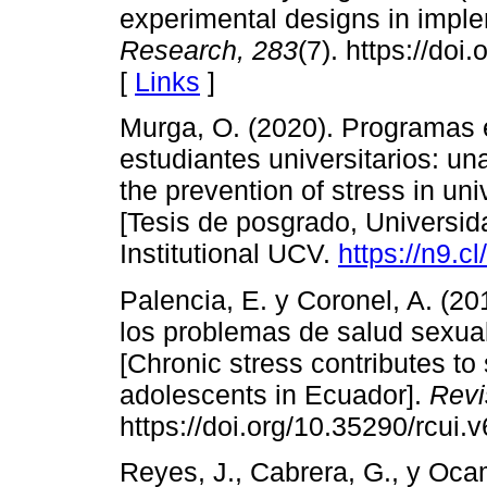
experimental designs in impl
Research,
283
(7). https://do
[
Links
]
Murga, O. (2020). Programas e
estudiantes universitarios: un
the prevention of stress in uni
[Tesis de posgrado, Universid
Institutional UCV.
https://n9.c
Palencia, E. y Coronel, A. (2
los problemas de salud sexua
[Chronic stress contributes t
adolescents in Ecuador].
Revi
https://doi.org/10.35290/rcui
Reyes, J., Cabrera, G., y Oca