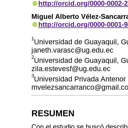
http://orcid.org/0000-0002-
Miguel Alberto Vélez-Sancar
http://orcid.org/0000-0001-
1
Universidad de Guayaquil, G
janeth.varasc@ug.edu.ec
2
Universidad de Guayaquil, G
zila.estevesf@ug.edu.ec
3
Universidad Privada Antenor O
mvelezsancarranco@gmail.c
RESUMEN
Con el estudio se buscó describir