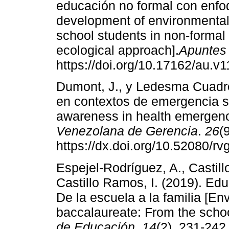
educación no formal con enfoq
development of environmenta
school students in non-formal 
ecological approach].
Apuntes 
https://doi.org/10.17162/au.v1
Dumont, J., y Ledesma Cuadro
en contextos de emergencia s
awareness in health emergenc
Venezolana de Gerencia
.
26
(
https://dx.doi.org/10.52080/rv
Espejel-Rodríguez, A., Castill
Castillo Ramos, I. (2019). Edu
De la escuela a la familia [En
baccalaureate: From the schoo
de Educación
,
14
(2), 231-242