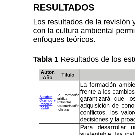
RESULTADOS
Los resultados de la revisión 
con la cultura ambiental permit
enfoques teóricos.
Tabla 1
Resultados de los es
Autor,
Titulo
Año
La formación ambie
frente a los cambios
La formación
Sanchez,
garantizará que lo
jurídica
Ocampo y
ambiental.
Paneque
adquisición de cono
caracterización
(2023)
holística
conflictos, los val
decisiones y la proa
Para desarrollar 
sustentable, las ins