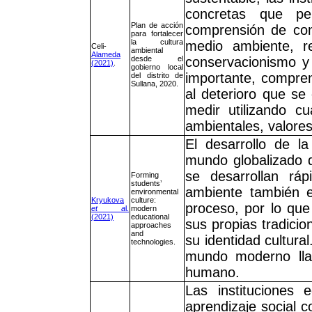
concretas que per
Plan de acción
comprensión de con
para fortalecer
la cultura
medio ambiente, re
Celi-
ambiental
Alameda
desde el
conservacionismo y 
(2021)
.
gobierno local
importante, compren
del distrito de
Sullana, 2020.
al deterioro que se
medir utilizando cu
ambientales, valore
El desarrollo de la
mundo globalizado d
se desarrollan rá
Forming
students’
ambiente también 
environmental
Kryukova
culture:
proceso, por lo que
et a
l.
modern
(2021)
educational
sus propias tradicio
approaches
and
su identidad cultura
technologies.
mundo moderno lla
humano.
Las instituciones 
aprendizaje social c