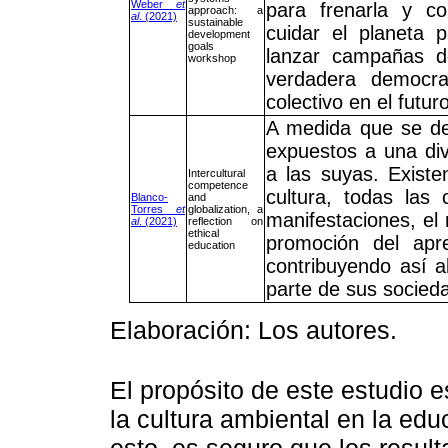
Weber
et
para frenarla y c
approach: a
al
. (2021)
sustainable
cuidar el planeta p
development
goals
lanzar campañas d
workshop
verdadera democra
colectivo en el futuro
A medida que se des
expuestos a una div
a las suyas. Existe
Intercultural
competence
cultura, todas las
Blanco-
and
Torres
et
globalization, a
manifestaciones, el 
al
. (2021)
reflection on
ethical
promoción del apren
education
contribuyendo así a
parte de sus socied
Elaboración: Los autores.
El propósito de este estudio e
la cultura ambiental en la edu