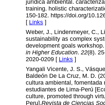
jurídica ambiental. caracteriz
training. holistic characterizat
150-182. https://doi.org/10.
[
Links
]
Weber, J., Lindenmeyer, C., Li
sustainability as complex sys
development goals workshop
in Higher Education
.
22
(8). 2
2020-0209 [
Links
]
Yangali Vicente, J. S., Vásqu
Baldeón De La Cruz, M. D. (2
cultura ambiental, fomentada 
estudiantes de Lima-Perú [Ec
culture, promoted through virt
Peru].
Revista de Ciencias Soc