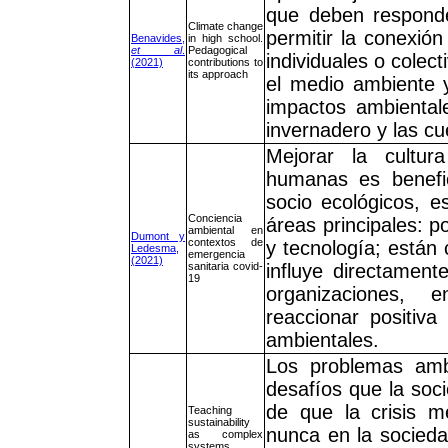
que deben responder 
Climate change
permitir la conexión
Benavides,
in high school.
et al
.
Pedagogical
individuales o colec
(2021)
contributions to
its approach
el medio ambiente y
impactos ambientale
invernadero y las cu
Mejorar la cultur
humanas es benefic
socio ecológicos, 
Conciencia
áreas principales: p
ambiental en
Dumont y
contextos de
y tecnología; están
Ledesma,
emergencia
(2021)
sanitaria covid-
influye directamen
19
organizaciones, 
reaccionar positiva
ambientales.
Los problemas ambi
desafíos que la soc
de que la crisis m
Teaching
sustainability
nunca en la socieda
as complex
systems