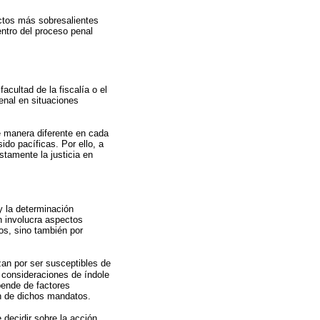
ectos más sobresalientes
entro del proceso penal
acultad de la fiscalía o el
enal en situaciones
e manera diferente en cada
do pacíficas. Por ello, a
stamente la justicia en
y la determinación
n involucra aspectos
os, sino también por
zan por ser susceptibles de
 consideraciones de índole
pende de factores
ón de dichos mandatos.
 decidir sobre la acción