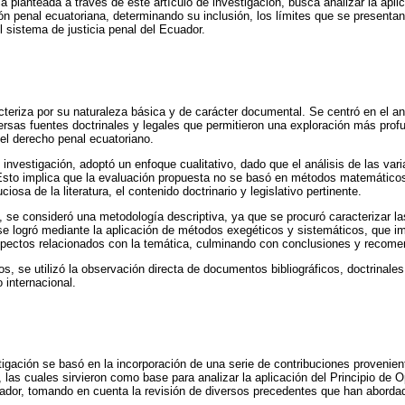
 planteada a través de este artículo de investigación, busca analizar la aplic
ón penal ecuatoriana, determinando su inclusión, los límites que se presentan
l sistema de justicia penal del Ecuador.
teriza por su naturaleza básica y de carácter documental. Se centró en el aná
versas fuentes doctrinales y legales que permitieron una exploración más pro
del derecho penal ecuatoriano.
investigación, adoptó un enfoque cualitativo, dado que el análisis de las var
Esto implica que la evaluación propuesta no se basó en métodos matemáticos,
osa de la literatura, el contenido doctrinario y legislativo pertinente.
 se consideró una metodología descriptiva, ya que se procuró caracterizar la
 se logró mediante la aplicación de métodos exegéticos y sistemáticos, que im
spectos relacionados con la temática, culminando con conclusiones y recomen
os, se utilizó la observación directa de documentos bibliográficos, doctrinales
 internacional.
stigación se basó en la incorporación de una serie de contribuciones provenie
s, las cuales sirvieron como base para analizar la aplicación del Principio de
uador, tomando en cuenta la revisión de diversos precedentes que han aborda