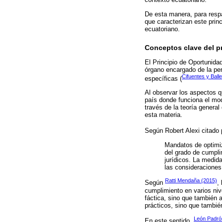
De esta manera, para respa
que caracterizan este prin
ecuatoriano.
Conceptos clave del p
El Principio de Oportunidad
órgano encargado de la per
Cifuentes y Ball
específicas (
Al observar los aspectos q
país donde funciona el mod
través de la teoría genera
esta materia.
Según Robert Alexi citado
Mandatos de optimiz
del grado de cumpli
jurídicos. La medid
las consideraciones
Ratti Mendaña (2015)
Según
,
cumplimiento en varios niv
fáctica, sino que también 
prácticos, sino que tambié
León Padrón
En este sentido,