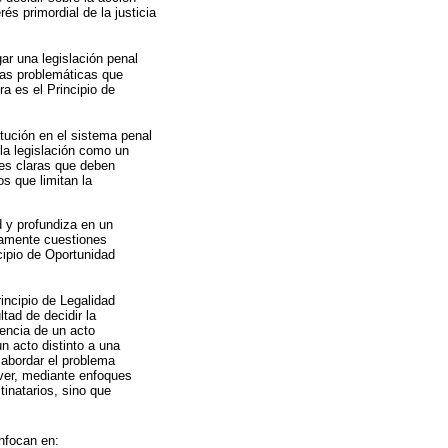
és primordial de la justicia
ar una legislación penal
vas problemáticas que
ra es el Principio de
itución en el sistema penal
 la legislación como un
ces claras que deben
os que limitan la
d y profundiza en un
icamente cuestiones
cipio de Oportunidad
incipio de Legalidad
ltad de decidir la
tencia de un acto
n acto distinto a una
 abordar el problema
over, mediante enfoques
inatarios, sino que
enfocan en: