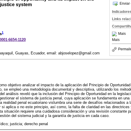
Enviar 
justice system
Indicadore
Links rela
Compartilh
1
Mais
s
-0001-6654-1120
Mais
Permali
uayaquil, Guayas, Ecuador, email: abjoselopez@gmail.com
omo objetivo analizar el impacto de la aplicación del Principio de Oportunidad
lo, se empleó una metodología documental y descriptiva, utilizando los méto
del análisis reveló que la inclusión del Principio de Oportunidad en la legisla
tionar el sistema de justicia penal, cuya aplicación se fundamenta en una s
la realidad penal ecuatoriano vislumbra una serie de desafíos relacionados a l
ir si aplica o no este principio, así como, la falta de claridad en las directrice
sta situación requiere una cuidadosa consideración y una revisión constante pa
stión del sistema judicial y la garantía de justicia en cada caso.
rídico; justicia; derecho penal