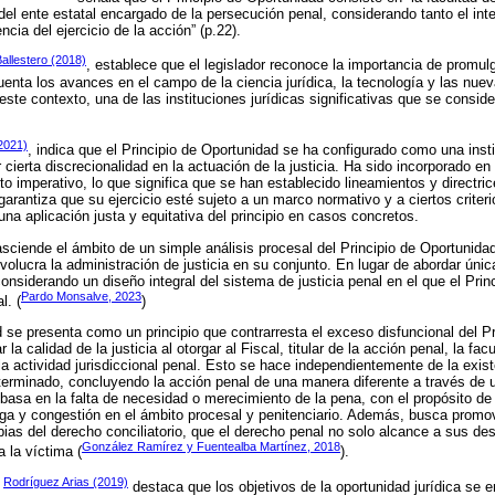
o del ente estatal encargado de la persecución penal, considerando tanto el inter
ncia del ejercicio de la acción” (p.22).
Ballestero (2018)
, establece que el legislador reconoce la importancia de promulg
enta los avances en el campo de la ciencia jurídica, la tecnología y las nue
ste contexto, una de las instituciones jurídicas significativas que se conside
2021)
, indica que el Principio de Oportunidad se ha configurado como una inst
r cierta discrecionalidad en la actuación de la justicia. Ha sido incorporado en
o imperativo, lo que significa que se han establecido lineamientos y directri
 garantiza que su ejercicio esté sujeto a un marco normativo y a ciertos criteri
na aplicación justa y equitativa del principio en casos concretos.
asciende el ámbito de un simple análisis procesal del Principio de Oportunida
olucra la administración de justicia en su conjunto. En lugar de abordar ún
onsiderando un diseño integral del sistema de justicia penal en el que el Prin
Pardo Monsalve, 2023
l. (
)
d se presenta como un principio que contrarresta el exceso disfuncional del Pr
a calidad de la justicia al otorgar al Fiscal, titular de la acción penal, la facu
la actividad jurisdiccional penal. Esto se hace independientemente de la exis
terminado, concluyendo la acción penal de una manera diferente a través de u
e basa en la falta de necesidad o merecimiento de la pena, con el propósito de
arga y congestión en el ámbito procesal y penitenciario. Además, busca prom
as del derecho conciliatorio, que el derecho penal no solo alcance a sus dest
González Ramírez y Fuentealba Martínez, 2018
 la víctima (
).
Rodríguez Arias (2019)
,
destaca que los objetivos de la oportunidad jurídica se 