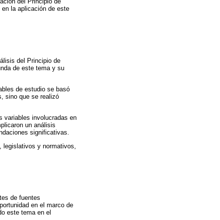
ación del Principio de
 en la aplicación de este
lisis del Principio de
funda de este tema y su
iables de estudio se basó
 sino que se realizó
s variables involucradas en
plicaron un análisis
daciones significativas.
, legislativos y normativos,
ntes de fuentes
 Oportunidad en el marco de
do este tema en el