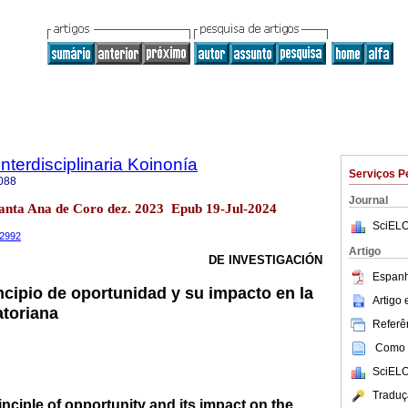
Interdisciplinaria Koinonía
Serviços P
088
Journal
Santa Ana de Coro dez. 2023 Epub 19-Jul-2024
SciELO
.2992
Artigo
DE INVESTIGACIÓN
Espanh
ncipio de oportunidad y su impacto en la
Artigo
atoriana
Referên
Como c
SciELO
Traduç
inciple of opportunity and its impact on the