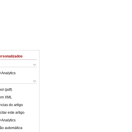
ersonalizados
 Analytics
ol (pdf)
 em XML
cias do artigo
itar este artigo
 Analytics
ão automática