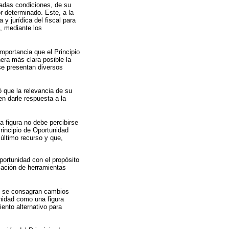
inadas condiciones, de su
r determinado. Este, a la
a y jurídica del fiscal para
, mediante los
importancia que el Principio
era más clara posible la
 se presentan diversos
ió que la relevancia de su
n darle respuesta a la
ta figura no debe percibirse
rincipio de Oportunidad
último recurso y que,
portunidad con el propósito
icación de herramientas
de se consagran cambios
unidad como una figura
ento alternativo para