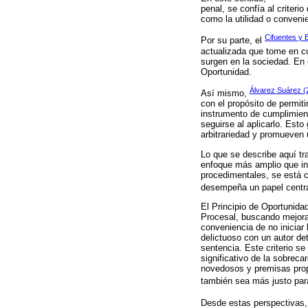
penal, se confía al criteri
como la utilidad o convenie
Cifuentes y 
Por su parte, el
actualizada que tome en cu
surgen en la sociedad. En e
Oportunidad.
Álvarez Suárez (
Así mismo,
con el propósito de permiti
instrumento de cumplimient
seguirse al aplicarlo. Esto
arbitrariedad y promueven u
Lo que se describe aquí tr
enfoque más amplio que inv
procedimentales, se está c
desempeña un papel centra
El Principio de Oportunida
Procesal, buscando mejorar l
conveniencia de no iniciar 
delictuoso con un autor de
sentencia. Este criterio s
significativo de la sobrec
novedosos y premisas propi
también sea más justo para
Desde estas perspectivas