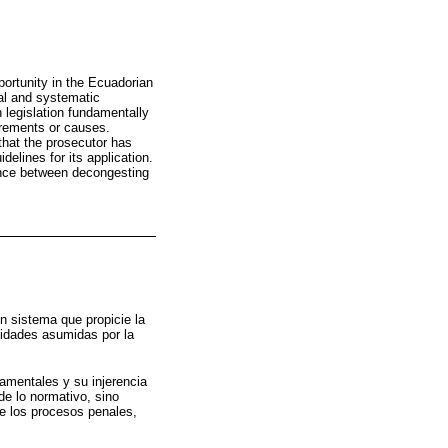
portunity in the Ecuadorian
al and systematic
n legislation fundamentally
irements or causes.
 that the prosecutor has
delines for its application.
lance between decongesting
n sistema que propicie la
cidades asumidas por la
amentales y su injerencia
de lo normativo, sino
de los procesos penales,