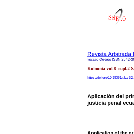
Revista Arbitrada 
versão On-line
ISSN
2542-3
Koinonía vol.8 supl.2 
https://doi.org/10.35381/r.k.v8i2
Aplicación del pri
justicia penal ecu
Application of the pr