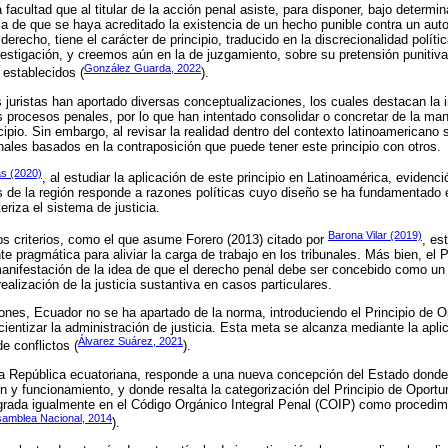
a facultad que al titular de la acción penal asiste, para disponer, bajo determ
ia de que se haya acreditado la existencia de un hecho punible contra un auto
 derecho, tiene el carácter de principio, traducido en la discrecionalidad polític
vestigación, y creemos aún en la de juzgamiento, sobre su pretensión punitiva
González Guarda, 2022
establecidos (
).
s juristas han aportado diversas conceptualizaciones, los cuales destacan la 
s procesos penales, por lo que han intentado consolidar o concretar de la man
ncipio. Sin embargo, al revisar la realidad dentro del contexto latinoamericano
inales basados en la contraposición que puede tener este principio con otros.
as (2020)
, al estudiar la aplicación de este principio en Latinoamérica, evidenc
s de la región responde a razones políticas cuyo diseño se ha fundamentado e
riza el sistema de justicia.
Barona Vilar (2019)
s criterios, como el que asume Forero (2013) citado por
, es
pragmática para aliviar la carga de trabajo en los tribunales. Más bien, el P
anifestación de la idea de que el derecho penal debe ser concebido como un 
ealización de la justicia sustantiva en casos particulares.
ones, Ecuador no se ha apartado de la norma, introduciendo el Principio de O
eficientizar la administración de justicia. Esta meta se alcanza mediante la apl
Álvarez Suárez, 2021
e conflictos (
).
 la República ecuatoriana, responde a una nueva concepción del Estado don
n y funcionamiento, y donde resalta la categorización del Principio de Oport
grada igualmente en el Código Orgánico Integral Penal (COIP) como procedimi
amblea Nacional, 2014
).