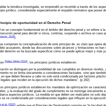
ldar la temática investigada, se emprendió un recorrido a través de los asp
cipio jurídico, considerando especialmente el respaldo normativo que posee d
rincipio de oportunidad en el Derecho Penal
 es un concepto fundamental en el ámbito del derecho penal y se refiere a la f
secución penal para decidir si inicia, continúa, suspende o archiva un caso p
esteros, 2018
).
ue componen la conceptualización de este principio de, es claro que opera d
elo acusatorio, donde las discusiones sobre alcances y limitaciones no han si
l del derecho se ha buscado especificar cómo se puede aplicar mejor y más ju
Peláez Mejía (2019)
 por
, los principios jurídicos establecen:
ación se distinguen por la posibilidad de ser cumplidos en diversos niveles, 
miento no se limita únicamente a consideraciones factuales, sino que tambié
a en que deben llevarse a cabo no solo está condicionada por factores práctic
 legales que inciden en la ejecución de dichos mandatos”. (p.182)
 los principios jurídicos establecen los mandatos de optimización se caracteri
eles, y la evaluación del grado de cumplimiento no se restringe únicamente a
abarca aspectos jurídicos. La medida en que deben ser realizados no solo de
n se ve condicionada por consideraciones legales que influyen en la ejecuci
 et al. (2022)
señala que el Principio de Oportunidad consiste en “la facultad de