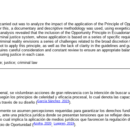
carried out was to analyze the impact of the application of the Principle of Op
or this, a documentary and descriptive methodology was used, using exegetic
analysis revealed that the inclusion of the Opportunity Principle in Ecuadoria
minal justice system, whose application is based on a series of specific requ
minal reality envisions a series of challenges related to the broad discretion
 to apply this principle, as well as the lack of clarity in the guidelines and gui
equires careful consideration and constant review to ensure an appropriate ba
uring justice in each case.
e; justice; criminal law
penal, se vislumbran acciones de gran relevancia con la intención de buscar u
egún los principios de celeridad y eficacia procesal, lo cual denota las capa
García Sánchez, 2023
a través de su diseño (
).
emente se asumen percepciones requeridas para garantizar los derechos fund
o, ante una práctica jurídica donde se presentan tensiones que se reflejan des
lo cual implica la aplicación de medios jurídicos que favorecen la regulación 
Azofra, 2020
Luggren, 2019
pio de Oportunidad (
;
).