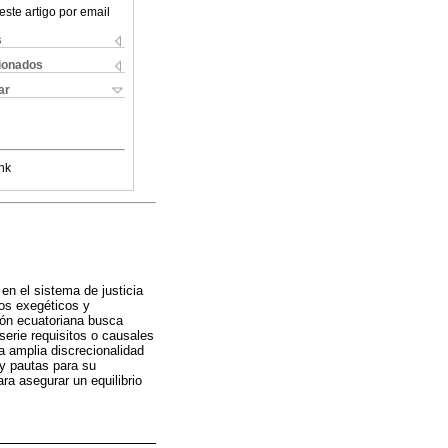
este artigo por email
s
cionados
ar
nk
 en el sistema de justicia
dos exegéticos y
ción ecuatoriana busca
erie requisitos o causales
a amplia discrecionalidad
s y pautas para su
ra asegurar un equilibrio