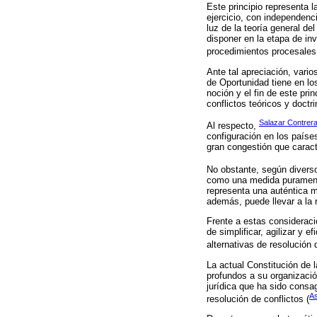
Este principio representa l
ejercicio, con independenc
luz de la teoría general del
disponer en la etapa de in
procedimientos procesales 
Ante tal apreciación, vario
de Oportunidad tiene en lo
noción y el fin de este pri
conflictos teóricos y doctr
Salazar Contrer
Al respecto,
configuración en los paíse
gran congestión que caracte
No obstante, según diverso
como una medida puramente 
representa una auténtica m
además, puede llevar a la r
Frente a estas consideraci
de simplificar, agilizar y 
alternativas de resolución d
La actual Constitución de
profundos a su organizació
jurídica que ha sido consa
As
resolución de conflictos (