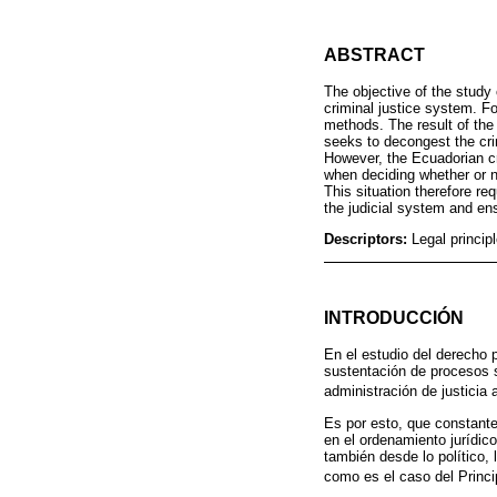
ABSTRACT
The objective of the study 
criminal justice system. F
methods. The result of the 
seeks to decongest the cri
However, the Ecuadorian cri
when deciding whether or not
This situation therefore r
the judicial system and ens
Descriptors:
Legal principl
INTRODUCCIÓN
En el estudio del derecho 
sustentación de procesos s
administración de justicia 
Es por esto, que constant
en el ordenamiento jurídic
también desde lo político, 
como es el caso del Princi