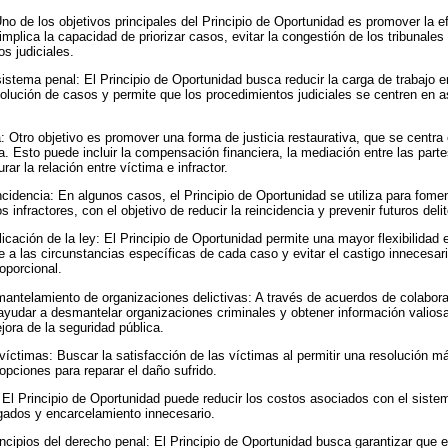
 Uno de los objetivos principales del Principio de Oportunidad es promover la e
 implica la capacidad de priorizar casos, evitar la congestión de los tribunales 
s judiciales.
stema penal: El Principio de Oportunidad busca reducir la carga de trabajo en
esolución de casos y permite que los procedimientos judiciales se centren en
a: Otro objetivo es promover una forma de justicia restaurativa, que se centra
. Esto puede incluir la compensación financiera, la mediación entre las partes
rar la relación entre víctima e infractor.
cidencia: En algunos casos, el Principio de Oportunidad se utiliza para foment
s infractores, con el objetivo de reducir la reincidencia y prevenir futuros deli
plicación de la ley: El Principio de Oportunidad permite una mayor flexibilidad e
 a las circunstancias específicas de cada caso y evitar el castigo innecesar
roporcional.
antelamiento de organizaciones delictivas: A través de acuerdos de colaborac
yudar a desmantelar organizaciones criminales y obtener información valiosa
ejora de la seguridad pública.
víctimas: Buscar la satisfacción de las víctimas al permitir una resolución m
opciones para reparar el daño sufrido.
 El Principio de Oportunidad puede reducir los costos asociados con el sistema
ongados y encarcelamiento innecesario.
incipios del derecho penal: El Principio de Oportunidad busca garantizar que 