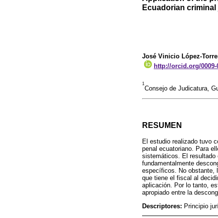
Ecuadorian criminal 
José Vinicio López-Torre
http://orcid.org/0009
1
Consejo de Judicatura, G
RESUMEN
El estudio realizado tuvo c
penal ecuatoriano. Para el
sistemáticos. El resultado 
fundamentalmente desconges
específicos. No obstante, 
que tiene el fiscal al decid
aplicación. Por lo tanto, e
apropiado entre la desconge
Descriptores:
Principio ju