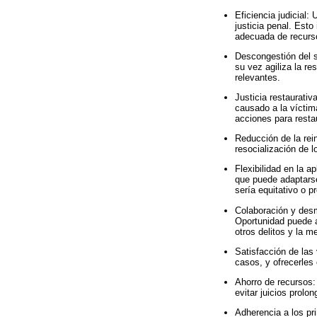
Eficiencia judicial:
justicia penal. Esto
adecuada de recurso
Descongestión del si
su vez agiliza la r
relevantes.
Justicia restaurativ
causado a la víctima
acciones para restau
Reducción de la rein
resocialización de lo
Flexibilidad en la a
que puede adaptarse
sería equitativo o p
Colaboración y desm
Oportunidad puede a
otros delitos y la m
Satisfacción de las 
casos, y ofrecerles 
Ahorro de recursos:
evitar juicios prol
Adherencia a los pr