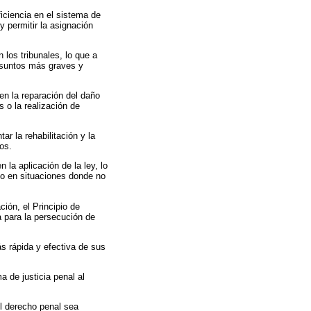
ficiencia en el sistema de
y permitir la asignación
 los tribunales, lo que a
 asuntos más graves y
 en la reparación del daño
 o la realización de
ar la rehabilitación y la
tos.
n la aplicación de la ley, lo
io en situaciones donde no
ión, el Principio de
 para la persecución de
ás rápida y efectiva de sus
 de justicia penal al
el derecho penal sea