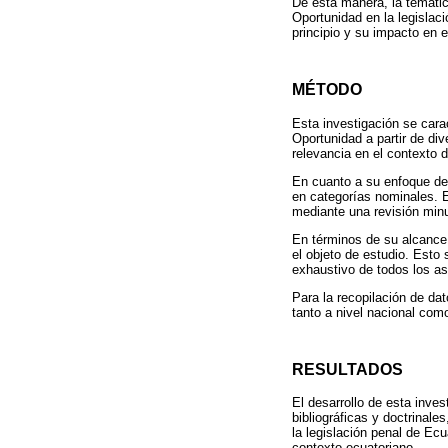
De esta manera, la temática
Oportunidad en la legislaci
principio y su impacto en e
MÉTODO
Esta investigación se carac
Oportunidad a partir de di
relevancia en el contexto 
En cuanto a su enfoque de 
en categorías nominales. 
mediante una revisión minuci
En términos de su alcance,
el objeto de estudio. Esto
exhaustivo de todos los a
Para la recopilación de dat
tanto a nivel nacional como
RESULTADOS
El desarrollo de esta inve
bibliográficas y doctrinale
la legislación penal de Ec
contexto ecuatoriano.