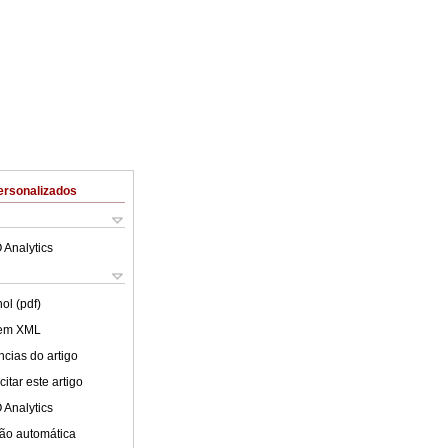
ersonalizados
 Analytics
ol (pdf)
 em XML
cias do artigo
itar este artigo
 Analytics
ão automática