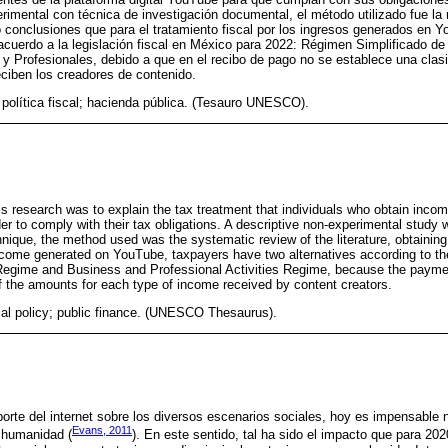
rimental con técnica de investigación documental, el método utilizado fue la 
o conclusiones que para el tratamiento fiscal por los ingresos generados en Y
 acuerdo a la legislación fiscal en México para 2022: Régimen Simplificado 
y Profesionales, debido a que en el recibo de pago no se establece una clasi
eciben los creadores de contenido.
 política fiscal; hacienda pública. (Tesauro UNESCO).
is research was to explain the tax treatment that individuals who obtain income
r to comply with their tax obligations. A descriptive non-experimental study w
ique, the method used was the systematic review of the literature, obtaining
income generated on YouTube, taxpayers have two alternatives according to the
 Regime and Business and Professional Activities Regime, because the payme
of the amounts for each type of income received by content creators.
cal policy; public finance. (UNESCO Thesaurus).
orte del internet sobre los diversos escenarios sociales, hoy es impensable 
Evans, 2011
 humanidad (
). En este sentido, tal ha sido el impacto que para 202