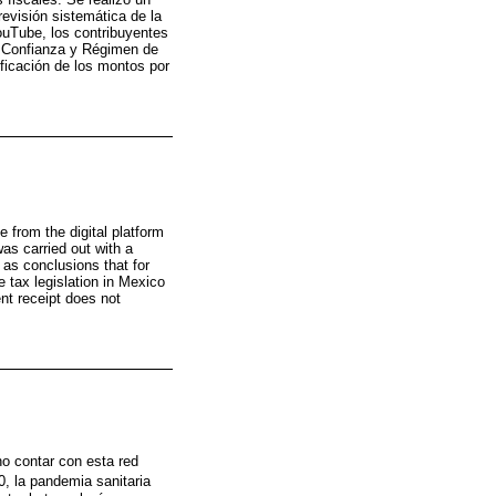
revisión sistemática de la
ouTube, los contribuyentes
de Confianza y Régimen de
ficación de los montos por
 from the digital platform
as carried out with a
 as conclusions that for
 tax legislation in Mexico
nt receipt does not
no contar con esta red
0, la pandemia sanitaria