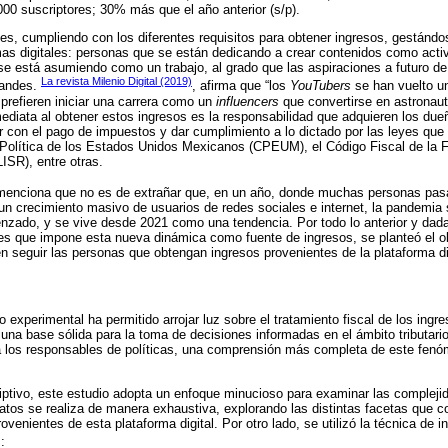
00 suscriptores; 30% más que el año anterior (s/p).
es, cumpliendo con los diferentes requisitos para obtener ingresos, gestánd
mas digitales: personas que se están dedicando a crear contenidos como acti
e se está asumiendo como un trabajo, al grado que las aspiraciones a futuro d
La revista Milenio Digital (2019)
randes.
, afirma que “los
YouTubers
se han vuelto un
prefieren iniciar una carrera como un
influencers
que convertirse en astronaut
mediata al obtener estos ingresos es la responsabilidad que adquieren los due
ir con el pago de impuestos y dar cumplimiento a lo dictado por las leyes que
ón Política de los Estados Unidos Mexicanos (CPEUM), el Código Fiscal de la 
ISR), entre otras.
menciona que no es de extrañar que, en un año, donde muchas personas p
n crecimiento masivo de usuarios de redes sociales e internet, la pandemia s
zado, y se vive desde 2021 como una tendencia. Por todo lo anterior y dada
les que impone esta nueva dinámica como fuente de ingresos, se planteó el obj
en seguir las personas que obtengan ingresos provenientes de la plataforma d
o experimental ha permitido arrojar luz sobre el tratamiento fiscal de los ing
 una base sólida para la toma de decisiones informadas en el ámbito tributari
a los responsables de políticas, una comprensión más completa de este fenóm
riptivo, este estudio adopta un enfoque minucioso para examinar las compleji
 datos se realiza de manera exhaustiva, explorando las distintas facetas que 
provenientes de esta plataforma digital. Por otro lado, se utilizó la técnica de
: