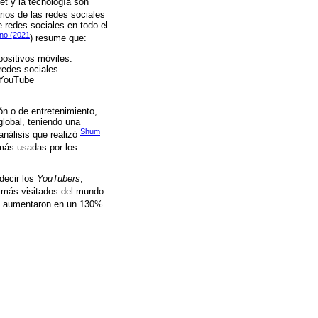
et y la tecnología son
rios de las redes sociales
 redes sociales en todo el
ino (2021
) resume que:
positivos móviles.
redes sociales
 YouTube
n o de entretenimiento,
global, teniendo una
Shum
nálisis que realizó
 más usadas por los
decir los
YouTubers
,
s más visitados del mundo:
o aumentaron en un 130%.