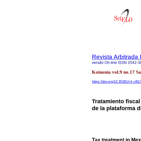
Revista Arbitrada 
versão On-line
ISSN
2542-3
Koinonía vol.9 no.17 S
https://doi.org/10.35381/r.k.v8i
Tratamiento fisca
de la plataforma d
Tax treatment in Mex