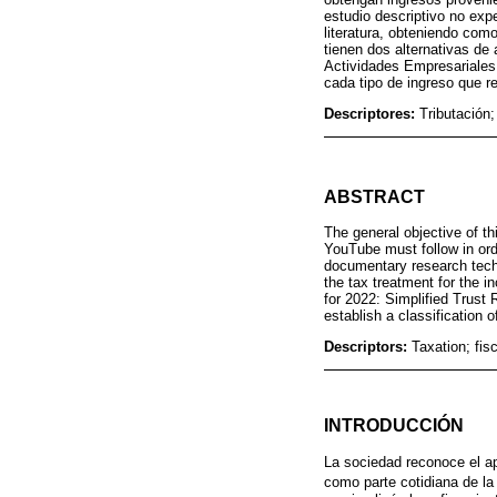
estudio descriptivo no expe
literatura, obteniendo com
tienen dos alternativas de
Actividades Empresariales 
cada tipo de ingreso que r
Descriptores:
Tributación;
ABSTRACT
The general objective of th
YouTube must follow in orde
documentary research techn
the tax treatment for the 
for 2022: Simplified Trust
establish a classification 
Descriptors:
Taxation; fis
INTRODUCCIÓN
La sociedad reconoce el ap
como parte cotidiana de la