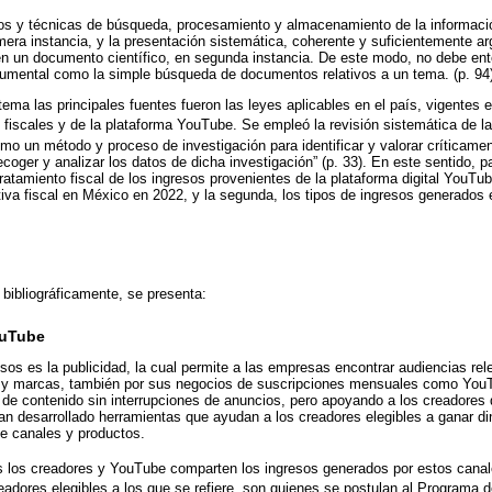
os y técnicas de búsqueda, procesamiento y almacenamiento de la informació
era instancia, y la presentación sistemática, coherente y suficientemente 
n un documento científico, en segunda instancia. De este modo, no debe ent
cumental como la simple búsqueda de documentos relativos a un tema. (p. 94
tema las principales fuentes fueron las leyes aplicables en el país, vigentes e
 fiscales y de la plataforma YouTube. Se empleó la revisión sistemática de la
mo un método y proceso de investigación para identificar y valorar críticamen
coger y analizar los datos de dicha investigación” (p. 33). En este sentido, pa
tratamiento fiscal de los ingresos provenientes de la plataforma digital YouTu
tiva fiscal en México en 2022, y la segunda, los tipos de ingresos generados
 bibliográficamente, se presenta:
ouTube
resos es la publicidad, la cual permite a las empresas encontrar audiencias r
s y marcas, también por sus negocios de suscripciones mensuales como You
de contenido sin interrupciones de anuncios, pero apoyando a los creadores
an desarrollado herramientas que ayudan a los creadores elegibles a ganar d
e canales y productos.
s los creadores y YouTube comparten los ingresos generados por estos canal
adores elegibles a los que se refiere, son quienes se postulan al Programa