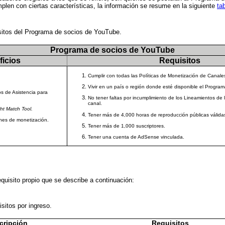
en con ciertas características, la información se resume en la siguiente
ta
isitos del Programa de socios de YouTube.
Programa de socios de YouTube
icios
Requisitos
Cumplir con todas las Políticas de Monetización de Canal
Vivir en un país o región donde esté disponible el Progr
s de Asistencia para
No tener faltas por incumplimiento de los Lineamientos de
canal.
ht Match Tool.
Tener más de 4,000 horas de reproducción públicas válida
ones de monetización.
Tener más de 1,000 suscriptores.
Tener una cuenta de AdSense vinculada.
equisito propio que se describe a continuación:
isitos por ingreso.
cripción
Requisitos