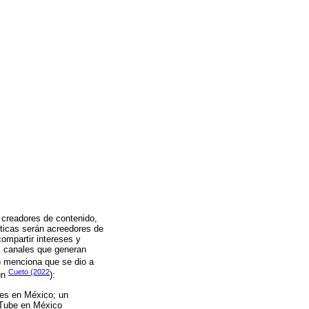
 creadores de contenido,
sticas serán acreedores de
ompartir intereses y
s canales que generan
) menciona que se dio a
Cueto (2022
ún
):
res en México; un
uTube en México