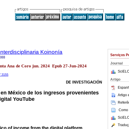
Interdisciplinaria Koinonía
Serviços P
088
Journal
anta Ana de Coro jun. 2024 Epub 27-Jun-2024
SciELO
17.3155
Artigo
DE INVESTIGACIÓN
Espanh
l en México de los ingresos provenientes
Artigo
igital YouTube
Referên
Como c
SciELO
Traduç
ico of income from the digital platform