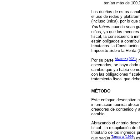
tenían más de 100,0
Los dueños de estos canal
el uso de redes y platafor
(incluso única), por lo qu
YouTubers
cuando sean g
niños, ya que los menores 
fiscal, la consecuencia in
están obligados a contribu
tributarios: la Constituci
Impuesto Sobre la Renta (L
Álvarez (2021
Por su parte
) 
encerrados, se haya dado u
cambio que ya había comen
con las obligaciones fisca
tratamiento fiscal que deb
MÉTODO
Este enfoque descriptivo n
información reunida ofrece
creadores de contenido y 
cambio.
Abrazando el criterio desc
fiscal. La recopilación de
tributario de los ingresos 
Tancara (1993
que según
) es