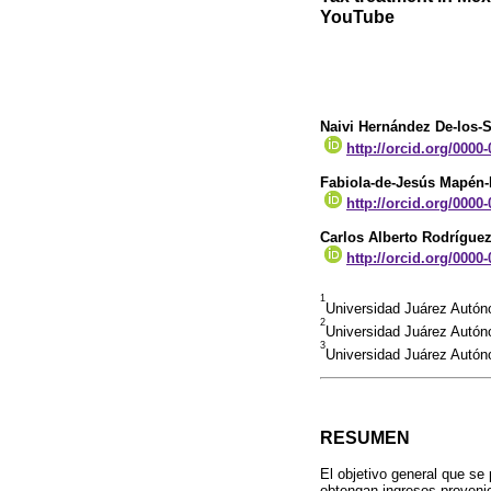
YouTube
Naivi Hernández De-los-
http://orcid.org/0000
Fabiola-de-Jesús Mapén
http://orcid.org/0000
Carlos Alberto Rodrígue
http://orcid.org/0000
1
Universidad Juárez Autó
2
Universidad Juárez Autó
3
Universidad Juárez Autó
RESUMEN
El objetivo general que se 
obtengan ingresos provenie