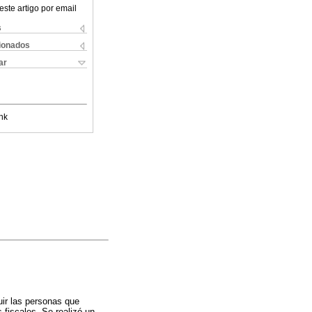
este artigo por email
s
cionados
ar
nk
uir las personas que
fiscales. Se realizó un