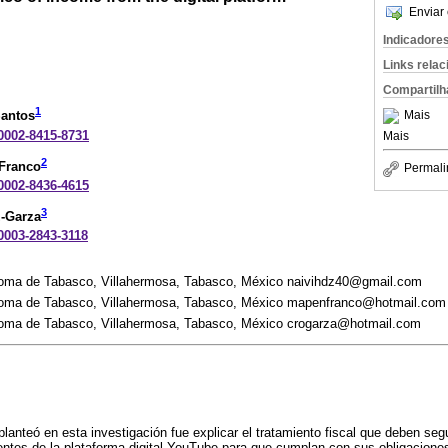
Enviar 
Indicadore
Links rela
Compartilh
1
Mais
Santos
-0002-8415-8731
Mais
2
-Franco
Permali
-0002-8436-4615
3
z-Garza
-0003-2843-3118
noma de Tabasco, Villahermosa, Tabasco, México naivihdz40@gmail.com
noma de Tabasco, Villahermosa, Tabasco, México mapenfranco@hotmail.com
noma de Tabasco, Villahermosa, Tabasco, México crogarza@hotmail.com
planteó en esta investigación fue explicar el tratamiento fiscal que deben seg
ntes de la plataforma digital YouTube para que cumplan con sus obligaciones 