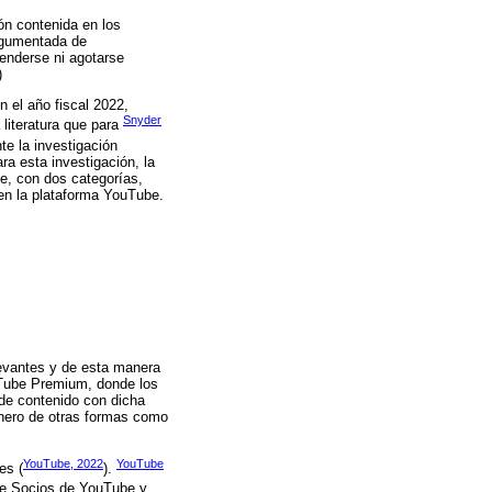
n contenida en los
argumentada de
enderse ni agotarse
)
n el año fiscal 2022,
Snyder
 literatura que para
te la investigación
ra esta investigación, la
be, con dos categorías,
 en la plataforma YouTube.
elevantes y de esta manera
Tube Premium, donde los
 de contenido con dicha
inero de otras formas como
YouTube, 2022
YouTube
es (
).
 de Socios de YouTube y