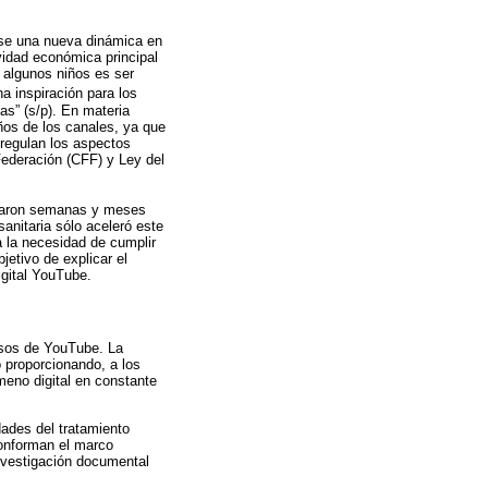
ose una nueva dinámica en
vidad económica principal
e algunos niños es ser
a inspiración para los
as” (s/p). En materia
ños de los canales, ya que
 regulan los aspectos
Federación (CFF) y Ley del
asaron semanas y meses
anitaria sólo aceleró este
 la necesidad de cumplir
etivo de explicar el
igital YouTube.
resos de YouTube. La
o proporcionando, a los
eno digital en constante
dades del tratamiento
conforman el marco
 investigación documental