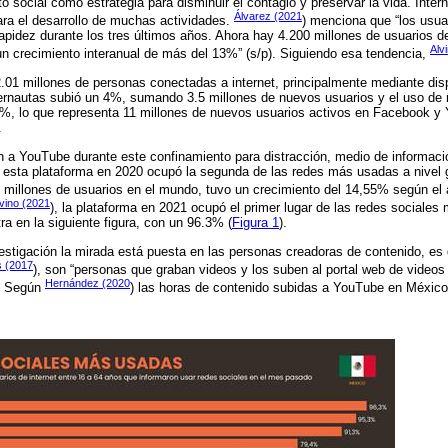
o social como estrategia para disminuir el contagio y preservar la vida. Intern
Álvarez (2021
ara el desarrollo de muchas actividades.
) menciona que “los usua
apidez durante los tres últimos años. Ahora hay 4.200 millones de usuarios de
Alv
n crecimiento interanual de más del 13%” (s/p). Siguiendo esa tendencia,
.01 millones de personas conectadas a internet, principalmente mediante dis
ternautas subió un 4%, sumando 3.5 millones de nuevos usuarios y el uso de 
%, lo que representa 11 millones de nuevos usuarios activos en Facebook y
.
a YouTube durante este confinamiento para distracción, medio de informació
s esta plataforma en 2020 ocupó la segunda de las redes más usadas a nivel 
millones de usuarios en el mundo, tuvo un crecimiento del 14,55% según el a
vino (2021
), la plataforma en 2021 ocupó el primer lugar de las redes sociales
 en la siguiente figura, con un 96.3% (
Figura 1
).
vestigación la mirada está puesta en las personas creadoras de contenido, es 
s (2017
), son “personas que graban videos y los suben al portal web de video
Hernández (2020
. Según
) las horas de contenido subidas a YouTube en Méxic