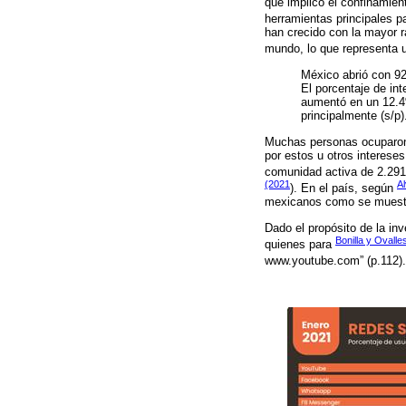
que implicó el confinamient
herramientas principales p
han crecido con la mayor r
mundo, lo que representa u
México abrió con 92
El porcentaje de in
aumentó en un 12.4
principalmente (s/p)
Muchas personas ocuparon 
por estos u otros interese
comunidad activa de 2.291 
(2021
Al
). En el país, según
mexicanos como se muestra
Dado el propósito de la in
Bonilla y Ovalle
quienes para
www.youtube.com” (p.112)