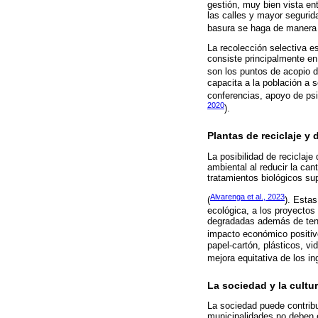
gestión, muy bien vista en
las calles y mayor segurid
basura se haga de manera r
La recolección selectiva e
consiste principalmente en
son los puntos de acopio d
capacita a la población a 
conferencias, apoyo de ps
2020
).
Plantas de reciclaje y
La posibilidad de reciclaj
ambiental al reducir la ca
tratamientos biológicos su
Alvarenga et al., 2023
(
). Estas
ecológica, a los proyectos
degradadas además de tene
impacto económico positiv
papel-cartón, plásticos, vi
mejora equitativa de los in
La sociedad y la cultu
La sociedad puede contribu
municipalidades no deben 