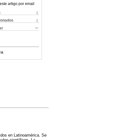
este artigo por email
s
cionados
ar
nk
lidos en Latinoamérica. Se
ulos científicos. La