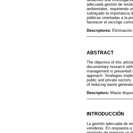
adecuada gestión de resid
ambientales, requiriendo u
subrayado la importancia d
públicas orientadas a la p
favorecer el reciclaje como
Descriptores:
Eliminación
ABSTRACT
The objective of this artic
documentary research with 
management is presented as
approach. Strategies imple
public and private sectors
of reducing waste generatio
Descriptors:
Waste dispos
INTRODUCCIÓN
La gestión adecuada de res
venideras. En respuesta a
propósito de asegurar un de