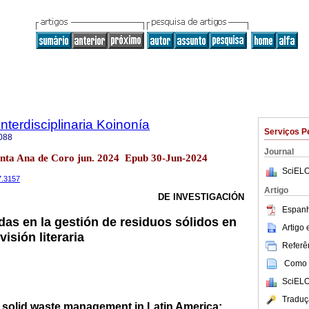
Interdisciplinaria Koinonía
Serviços P
088
Journal
anta Ana de Coro jun. 2024 Epub 30-Jun-2024
SciELO
17.3157
Artigo
DE INVESTIGACIÓN
Espanh
das en la gestión de residuos sólidos en
Artigo
isión literaria
Referên
Como c
SciELO
Traduç
n solid waste management in Latin America: