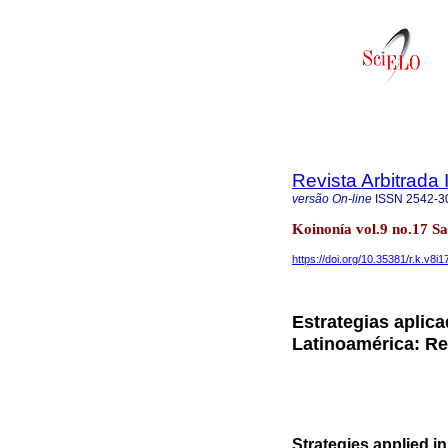
Revista Arbitrada 
versão On-line
ISSN
2542-3
Koinonía vol.9 no.17 S
https://doi.org/10.35381/r.k.v8i
Estrategias aplica
Latinoamérica: Rev
Strategies applied i