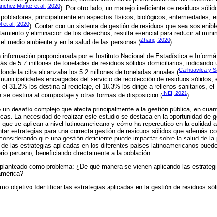
nchez Muñoz et al., 2020
). Por otro lado, un manejo ineficiente de residuos sóli
s pobladores, principalmente en aspectos físicos, biológicos, enfermedades, en
l et al., 2020
). Contar con un sistema de gestión de residuos que sea sostenible
ratamiento y eliminación de los desechos, resulta esencial para reducir al mín
Zhang, 2020
el medio ambiente y en la salud de las personas (
).
 información proporcionada por el Instituto Nacional de Estadística e Informá
más de 5.7 millones de toneladas de residuos sólidos domiciliarios, indicand
Carhuavilca y 
donde la cifra alcanzaba los 5.2 millones de toneladas anuales (
municipalidades encargadas del servicio de recolección de residuos sólidos, 
 el 31.2% los destina al reciclaje, el 18.3% los dirige a rellenos sanitarios, 
INEI, 2021
e se destina al compostaje y otras formas de disposición (
).
 un desafío complejo que afecta principalmente a la gestión pública, en cuant
licas. La necesidad de realizar este estudio se destaca en la oportunidad de 
 que se aplican a nivel latinoamericano y cómo ha repercutido en la calidad 
ntar estrategias para una correcta gestión de residuos sólidos que además con
 considerando que una gestión deficiente puede impactar sobre la salud de la
 de las estrategias aplicadas en los diferentes países latinoamericanos puede
orio peruano, beneficiando directamente a la población.
 planteado como problema: ¿De qué manera se vienen aplicando las estrategi
américa?
mo objetivo Identificar las estrategias aplicadas en la gestión de residuos só