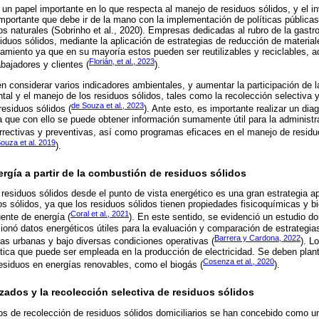
 un papel importante en lo que respecta al manejo de residuos sólidos, y el i
importante que debe ir de la mano con la implementación de políticas públicas
os naturales (Sobrinho et al., 2020). Empresas dedicadas al rubro de la gastr
siduos sólidos, mediante la aplicación de estrategias de reducción de materia
amiento ya que en su mayoría estos pueden ser reutilizables y reciclables, 
Florián, et al., 2023
bajadores y clientes (
).
en considerar varios indicadores ambientales, y aumentar la participación de 
ntal y el manejo de los residuos sólidos, tales como la recolección selectiva 
de Souza et al., 2023
residuos sólidos (
). Ante esto, es importante realizar un di
ya que con ello se puede obtener información sumamente útil para la administr
orrectivas y preventivas, así como programas eficaces en el manejo de residu
ouza et al. 2019
).
rgía a partir de la combustión de residuos sólidos
residuos sólidos desde el punto de vista energético es una gran estrategia apl
s sólidos, ya que los residuos sólidos tienen propiedades fisicoquímicas y bi
Coral et al., 2021
uente de energía (
). En este sentido, se evidenció un estudio d
onó datos energéticos útiles para la evaluación y comparación de estrategia
Barrera y Cardona, 2022
as urbanas y bajo diversas condiciones operativas (
). L
ica que puede ser empleada en la producción de electricidad. Se deben plant
Cosenza et al., 2020
esiduos en energías renovables, como el biogás (
).
ados y la recolección selectiva de residuos sólidos
s de recolección de residuos sólidos domiciliarios se han concebido como u