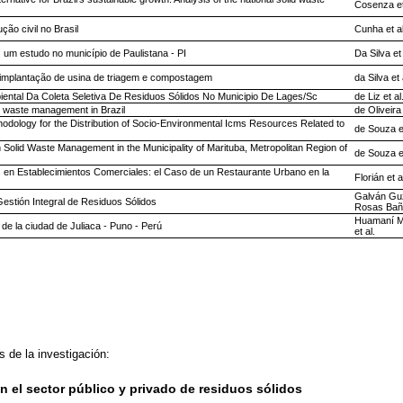
Cosenza et
ão civil no Brasil
Cunha et al
 um estudo no município de Paulistana - PI
Da Silva et 
 implantação de usina de triagem e compostagem
da Silva et 
ental Da Coleta Seletiva De Residuos Sólidos No Municipio De Lages/Sc
de Liz et al
d waste management in Brazil
de Oliveira 
odology for the Distribution of Socio-Environmental Icms Resources Related to
de Souza et
in Solid Waste Management in the Municipality of Marituba, Metropolitan Region of
de Souza et
 en Establecimientos Comerciales: el Caso de un Restaurante Urbano en la
Florián et a
Galván Gu
estión Integral de Residuos Sólidos
Rosas Bañ
Huamaní M
 de la ciudad de Juliaca - Puno - Perú
et al.
s de la investigación:
n el sector público y privado de residuos sólidos