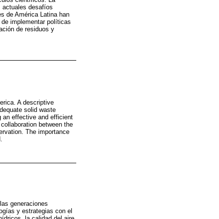
 actuales desafíos
es de América Latina han
 de implementar políticas
ración de residuos y
erica. A descriptive
Adequate solid waste
an effective and efficient
 collaboration between the
servation. The importance
.
 las generaciones
gías y estrategias con el
dricos, la calidad del aire