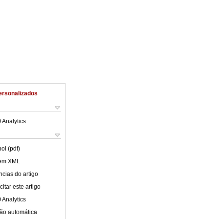
ersonalizados
 Analytics
ol (pdf)
 em XML
cias do artigo
itar este artigo
 Analytics
ão automática