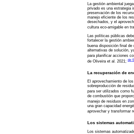
La gestión ambiental juega
privado es una estrategia 
preservación de los recurs
manejo eficiente de los re
desechados, y el aprovech
cultura eco-amigable en tra
Las políticas públicas deb
fortalecer la gestión ambie
buena disposición final de 
alternativas de solución, 
para planificar acciones c
de S
de Oliveira et al. 2021;
La recuperación de ene
El aprovechamiento de los 
sobreproducción de residuo
para ser utilizados como f
de combustión que proporci
manejo de residuos en zon
una gran capacidad energét
aprovechar y transformar r
Los sistemas automatiz
Los sistemas automatizado