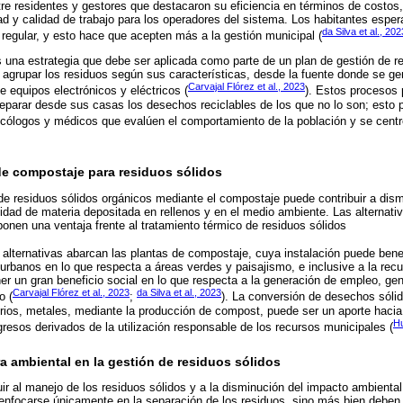
tre residentes y gestores que destacaron su eficiencia en términos de costos,
ad y calidad de trabajo para los operadores del sistema. Los habitantes esper
da Silva et al., 202
egular, y esto hace que acepten más a la gestión municipal (
s una estrategia que debe ser aplicada como parte de un plan de gestión de r
 agrupar los residuos según sus características, desde la fuente donde se g
Carvajal Flórez et al., 2023
e equipos electrónicos y eléctricos (
). Estos procesos 
separar desde sus casas los desechos reciclables de los que no lo son; esto 
icólogos y médicos que evalúen el comportamiento de la población y se centr
 de compostaje para residuos sólidos
e de residuos sólidos orgánicos mediante el compostaje puede contribuir a dis
ntidad de materia depositada en rellenos y en el medio ambiente. Las alternat
ponen una ventaja frente al tratamiento térmico de residuos sólidos
 alternativas abarcan las plantas de compostaje, cuya instalación puede benefi
 urbanos en lo que respecta a áreas verdes y paisajismo, e inclusive a la re
r un gran beneficio social en lo que respecta a la generación de empleo, ge
Carvajal Flórez et al., 2023
da Silva et al., 2023
o (
;
). La conversión de desechos sóli
drios, metales, mediante la producción de compost, puede ser un aporte hacia 
Hu
gresos derivados de la utilización responsable de los recursos municipales (
ra ambiental en la gestión de residuos sólidos
ir al manejo de los residuos sólidos y a la disminución del impacto ambiental,
enfocarse únicamente en la separación de los residuos, sino más bien deben