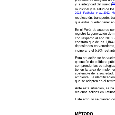
Sá
y la integridad del suelo (
municipal y la salud de lo
2018
Fadhullah et al., 2022
Mo
;
;
recolección, transporte, t
que estos pueden tener en 
En el Perú, de acuerdo con
registró la generación de 
con respecto al año 2018, 
constata que de las 1,844 
depositarlos en vertederos,
incinera, y el 5.9% restant
Esta situación se ha vuelto
ejecución de políticas púb
comprender las estrategias
tienen la tarea de impleme
sostenible de la sociedad,
ambiente. La identificación
que se adapten en el territ
Ante esta situación, se ha
residuos sólidos en Latino
Este artículo se planteó co
MÉTODO