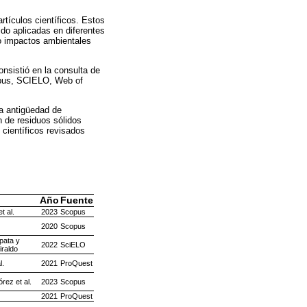
rtículos científicos. Estos
ido aplicadas en diferentes
do impactos ambientales
onsistió en la consulta de
opus, SCIELO, Web of
na antigüedad de
n de residuos sólidos
científicos revisados
Año
Fuente
t al.
2023
Scopus
2020
Scopus
pata y
2022
SciELO
raldo
l.
2021
ProQuest
órez et al.
2023
Scopus
2021
ProQuest