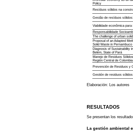
Policy
Resíduos sólidos na construç
Gestão de resíduos sólidos:
Viabilidade econômica para
Responsabilidade Socioambi
The challenge of urban soli
Proposal of an Adapted Meth
Solid Waste in Pernambuco
Diagnosis of Sustainability 
Belém, State of Pará
Manejo de Residuos Sólidos
Región Central de Colombia
Prevención de Residuos y G
Gestión de residuos sólidos
Elaboración: Los autores
RESULTADOS
Se presentan los resultado
La gestión ambiental e