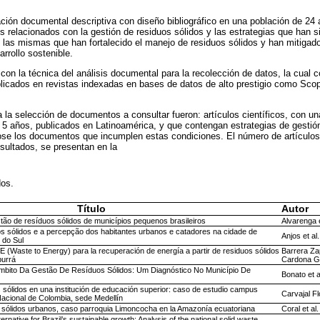
ación documental descriptiva con diseño bibliográfico en una población de 24 a
s relacionados con la gestión de residuos sólidos y las estrategias que han s
 las mismas que han fortalecido el manejo de residuos sólidos y han mitiga
rrollo sostenible.
 con la técnica del análisis documental para la recolección de datos, la cual c
licados en revistas indexadas en bases de datos de alto prestigio como Sc
ra la selección de documentos a consultar fueron: artículos científicos, con u
 5 años, publicados en Latinoamérica, y que contengan estrategias de gestió
ose los documentos que incumplen estas condiciones. El número de artículos 
sultados, se presentan en la
dos.
Título
Autor
tão de resíduos sólidos de municípios pequenos brasileiros
Alvarenga e
s sólidos e a percepção dos habitantes urbanos e catadores na cidade de
Anjos et al.
 do Sul
E (Waste to Energy) para la recuperación de energía a partir de residuos sólidos
Barrera Za
burrá
Cardona Gi
Âmbito Da Gestão De Resíduos Sólidos: Um Diagnóstico No Município De
Bonato et a
 sólidos en una institución de educación superior: caso de estudio campus
Carvajal Fl
Nacional de Colombia, sede Medellín
s sólidos urbanos, caso parroquia Limoncocha en la Amazonía ecuatoriana
Coral et al.
rnative for Brazil’s sustainable growth: Analysis of the national solid waste