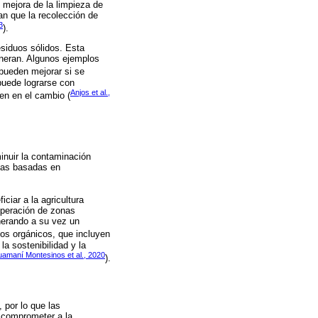
 mejora de la limpieza de
an que la recolección de
3
).
esiduos sólidos. Esta
eneran. Algunos ejemplos
pueden mejorar si se
puede lograrse con
Anjos et al.,
en en el cambio (
minuir la contaminación
ivas basadas en
ciar a la agricultura
cuperación de zonas
nerando a su vez un
dos orgánicos, que incluyen
la sostenibilidad y la
amaní Montesinos et al., 2020
).
 por lo que las
 comprometer a la