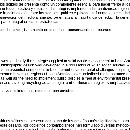
uos sólidos se presenta como un componente esencial para hacer frente a los
n enfoque efectivo y eficiente. Estrategias implementadas en diversas region
e la colaboración entre los sectores público y privado, así como la necesidad
reservación del medio ambiente. Se enfatiza la importancia de reducir la gene
 parte integral de estas estrategias.
 de desechos; tratamiento de desechos; conservación de recursos
le was to identify the strategies applied in solid waste management in Latin Am
bibliographic design was developed in a population of 24 scientific articles. 
 an essential component to face current environmental challenges, requiring 
mented in various regions of Latin America have underlined the importance of
, as well as the need to implement public policies aimed at environmental pre
n and favoring recycling as an integral part of these strategies is emphasized
al; waste treatment; resources conservation
iduos sólidos se presenta como uno de los desafíos más significativos para
 este desafío, los gobiernos contemporáneos han formulado diversas metodolo
sarrollo global sustentable, enfocándose en la preservación de los recursos hí