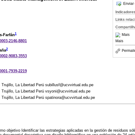
Enviar 
Indicadore
Links rela
Compartilh
1
Mais
s-Farfán
-0003-2146-8801
Mais
2
daña
Permali
-0002-9083-3553
-0001-7939-2219
 Trujillo, La Libertad Perú subillusf@ucvvirtual.edu.pe
 Trujillo, La Libertad Perú vsyoni@ucvvirtual.edu.pe
 Trujillo, La Libertad Perú spatinora@ucvvirtual.edu.pe
mo objetivo Identificar las estrategias aplicadas en la gestión de residuos só
n documental descriptiva con diseño bibliográfico en una población de 24 artíc