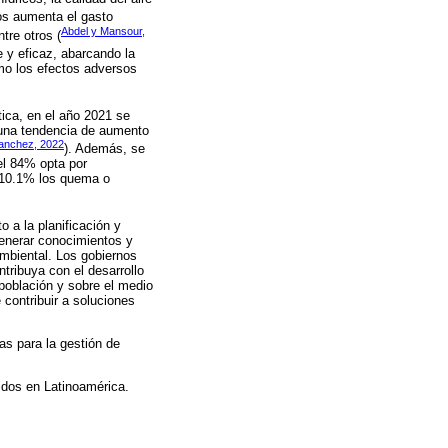
dos aumenta el gasto
Abdel y Mansour,
tre otros (
 y eficaz, abarcando la
imo los efectos adversos
tica, en el año 2021 se
o una tendencia de aumento
Sanchez, 2022
). Además, se
el 84% opta por
el 10.1% los quema o
o a la planificación y
generar conocimientos y
ambiental. Los gobiernos
tribuya con el desarrollo
 población y sobre el medio
 contribuir a soluciones
as para la gestión de
lidos en Latinoamérica.