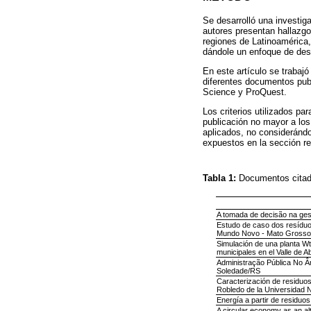
Se desarrolló una investig
autores presentan hallazgo
regiones de Latinoamérica,
dándole un enfoque de desa
En este artículo se trabajó
diferentes documentos pub
Science y ProQuest.
Los criterios utilizados pa
publicación no mayor a los
aplicados, no consideránd
expuestos en la sección re
Tabla 1:
Documentos cita
A tomada de decisão na ges
Estudo de caso dos resíduo
Mundo Novo - Mato Grosso
Simulación de una planta Wt
municipales en el Valle de A
Administração Pública No 
Soledade/RS
Caracterización de residuos
Robledo de la Universidad 
Energía a partir de residuo
A circular economy as an alte