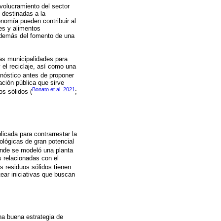
nvolucramiento del sector
 destinadas a la
onomía pueden contribuir al
les y alimentos
además del fomento de una
las municipalidades para
y el reciclaje, así como una
agnóstico antes de proponer
ación pública que sirve
Bonato et al. 2021
os sólidos (
;
icada para contrarrestar la
ológicas de gran potencial
onde se modeló una planta
s relacionadas con el
os residuos sólidos tienen
ear iniciativas que buscan
na buena estrategia de