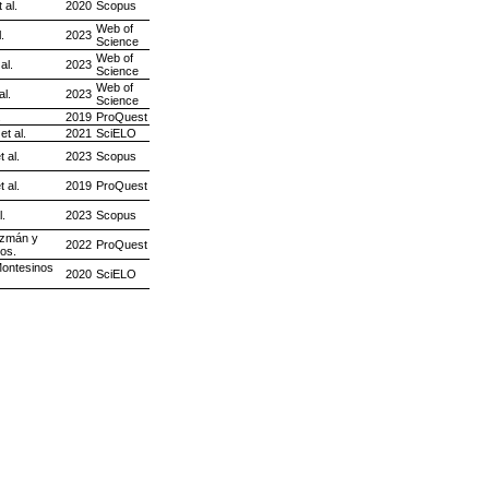
 al.
2020
Scopus
Web of
.
2023
Science
Web of
al.
2023
Science
Web of
al.
2023
Science
.
2019
ProQuest
et al.
2021
SciELO
 al.
2023
Scopus
 al.
2019
ProQuest
l.
2023
Scopus
zmán y
2022
ProQuest
os.
ontesinos
2020
SciELO