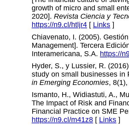
growth of micro and small enterp
2020].
Revista Ciencia y Tecn
https://n9.cl/htljr4
[
Links
]
Chiavenato, I. (2005). Gestió
Management]. Tercera Edición
Interamericana, S.A.
https://
Hyder, S., y Lussier, R. (2016
study on small businesses in
in Emerging Economies
, 8(1)
Ismanto, H., Widiastuti, A., Mu
The Impact of Risk and Finan
Financial Practice on SME P
https://n9.cl/m41z8
[
Links
]