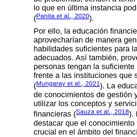
lo que en última instancia pod
Panita et al., 2020
(
).
Por ello, la educación financi
aprovecharían de manera gene
habilidades suficientes para l
adecuados. Así también, prov
personas tengan la suficient
frente a las instituciones que
Mungaray et al., 2021
(
). La educa
de conocimientos de gestión y
utilizar los conceptos y servic
Sauza et al., 2018
financieras (
).
destacar que el conocimiento
crucial en el ámbito del financ