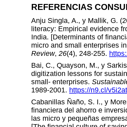
REFERENCIAS CONSU
Anju Singla, A., y Mallik, G. (
literacy: Empirical evidence f
India. [Determinants of financi
micro and small enterprises in
Review
,
26
(4), 248-255.
https
Bai, C., Quayson, M., y Sark
digitization lessons for susta
small- enterprises.
Sustainabl
1989-2001.
https://n9.cl/v5i2a
Cabanillas Ñaño, S. I., y More
financiera del ahorro e inver
las micro y pequeñas empresas
[The financial culture of savi