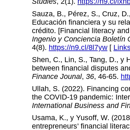
Studies
, 2(1).
https://n9.cl/ixhb
Sauza, B., Pérez, S., Cruz, D.
Educación financiera y su rela
crédito. [Financial literacy and
Ingenio y Conciencia Boletín C
4(8).
https://n9.cl/8l7yw
[
Link
Shen, C., Lin, S., Tang, D., y 
between financial disputes and
Finance Jounal
,
36
, 46-65.
ht
Ullah, S. (2022). Financing co
the COVID-19 pandemic: Inter
International Business and Fi
Usama, K., y Yusoff, W. (2018
entrepreneurs’ financial lite