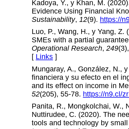
Kadoya, Y., y Khan, M. (2020)
Evidence Using Financial Know
Sustainability
,
12
(9).
https://n
Luo, P., Wang, H., y Yang, Z. 
SMEs with a partial guarantee
Operational Research
,
249
(3)
[
Links
]
Mungaray, A., González, N., y
financiera y su efecto en el i
and its effect on income in Me
52
(205), 55-78.
https://n9.cl/z
Panita, R., Mongkolchai, W., N
Nuttirudee, C. (2020). The nee
tools and technology by smal