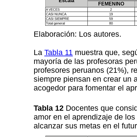
Escala
FEMENINO
A VECES
2
CASI NUNCA
19
CASI SIEMPRE
59
Total general
80
Elaboración: Los autores.
La
Tabla 11
muestra que, segú
mayoría de las profesoras per
profesores peruanos (21%), r
siempre piensan en crear un 
acogedor para fomentar el apr
Tabla 12
Docentes que conside
amor en el aprendizaje de los 
alcanzar sus metas en el futu