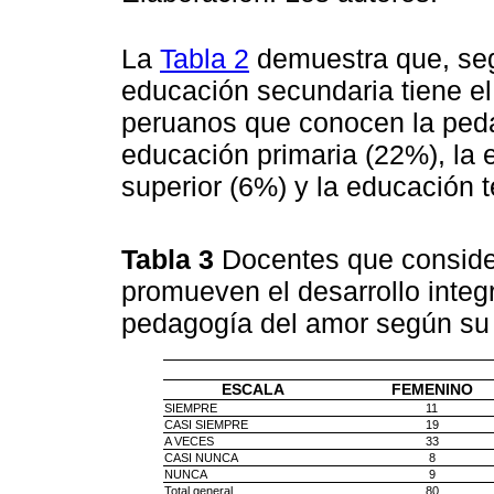
La
Tabla 2
demuestra que, seg
educación secundaria tiene el
peruanos que conocen la peda
educación primaria (22%), la 
superior (6%) y la educación 
Tabla 3
Docentes que consider
promueven el desarrollo integ
pedagogía del amor según su
ESCALA
FEMENINO
SIEMPRE
11
CASI SIEMPRE
19
A VECES
33
CASI NUNCA
8
NUNCA
9
Total general
80