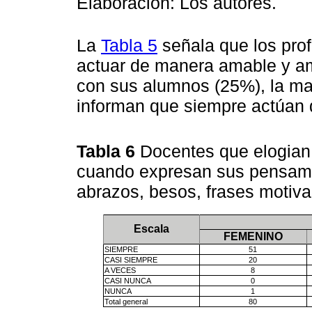
Elaboración: Los autores.
La
Tabla 5
señala que los pro
actuar de manera amable y am
con sus alumnos (25%), la ma
informan que siempre actúan 
Tabla 6
Docentes que elogian 
cuando expresan sus pensamie
abrazos, besos, frases motiva
Escala
FEMENINO
SIEMPRE
51
CASI SIEMPRE
20
A VECES
8
CASI NUNCA
0
NUNCA
1
Total general
80