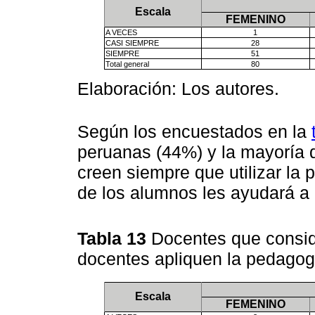
Escala
FEMENINO
A VECES
1
CASI SIEMPRE
28
SIEMPRE
51
Total general
80
Elaboración: Los autores.
Según los encuestados en la
peruanas (44%) y la mayoría 
creen siempre que utilizar la
de los alumnos les ayudará a 
Tabla 13
Docentes que consid
docentes apliquen la pedagogí
Escala
FEMENINO