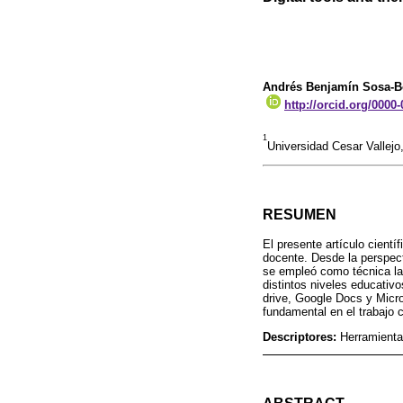
Andrés Benjamín Sosa-
http://orcid.org/0000
1
Universidad Cesar Vallej
RESUMEN
El presente artículo cientí
docente. Desde la perspecti
se empleó como técnica la
distintos niveles educativ
drive, Google Docs y Micr
fundamental en el trabajo 
Descriptores:
Herramienta