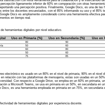
lta satisfacción con esta herramienta para la colaboración y el intercambio de
 percepción ligeramente inferior de 60% en comparación con otras herramien
eportando una percepción positiva. Finalmente, Google Docs, es una de las h
as entre los docentes encuestados, con el 85% informando su uso y el 85% t
e Google Docs es ampliamente considerado como una herramienta efectiva para
mentos en tiempo real.
de herramientas digitales por nivel educativo.
ital
Uso en Primaria (%)
Uso en Secundaria (%)
Uso en 
80
90
ría
50
60
60
80
50
60
75
85
rreo electrónico es usado en un 80% en el nivel de primaria, 90% en el nivel 
do, en relación con las plataformas de mensajería, estas son usadas en un 50
iversidad. Con respecto a Google Drive, se emplea en un 60% en primaria, u
lación a Microsoft Teams, se usa en primaria en un 50%, en secundaria en u
e Docs, es una herramienta empleada en primaria en un 75%, en secundaria
fectividad de herramientas digitales por experiencia docente.