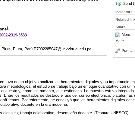
Send th
Indicators
Related lin
Share
1
Bone
More
-0002-2319-3533
More
o, Piura, Piura, Perú P7002285047@ucvvirtual.edu.pe
Permali
fico tuvo como objetivo analizar las herramientas digitales y su importancia en
va metodológica, el estudio se trabajó bajo un enfoque cuantitativo con un ni
 encuesta y, como instrumento, el cuestionario. La muestra estuvo integrada
os. Entre los resultados se destacó el uso de: correo electrónico, plataforma
osoft teams. Posteriormente, se concluyó que las herramientas digitales de
colaborativo docente en la era moderna.
s digitales; trabajo colaborativo; desempeño docente. (Tesauro UNESCO).