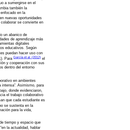
uo a sumergirse en el
ambia también la
 enfocado en la
ecen nuevas oportunidades
 colaborar se convierte en
do un abanico de
nidades de aprendizaje más
mientas digitales
rnos educativos. Según
ntes puedan hacer uso con
García et al. (2012)
1). Para
el
ción y cooperación con sus
os dentro del entorno
borativo en ambientes
a intensa”. Asimismo, para
bajo, donde evidenciaron,
ia el trabajo colaborativo
an que cada estudiante es
o se sustenta en la
ación para la vida,
 de tiempo y espacio que
 “en la actualidad, hablar