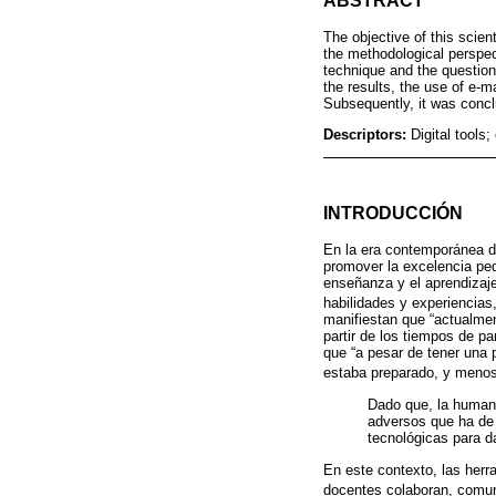
ABSTRACT
The objective of this scien
the methodological perspec
technique and the question
the results, the use of e-
Subsequently, it was conclu
Descriptors:
Digital tool
INTRODUCCIÓN
En la era contemporánea d
promover la excelencia peda
enseñanza y el aprendizaj
habilidades y experiencia
manifiestan que “actualmen
partir de los tiempos de p
que “a pesar de tener una 
estaba preparado, y menos 
Dado que, la humani
adversos que ha de 
tecnológicas para da
En este contexto, las herr
docentes colaboran, comuni