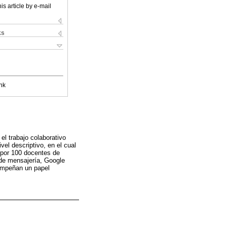
is article by e-mail
ks
nk
 el trabajo colaborativo
vel descriptivo, en el cual
 por 100 docentes de
s de mensajería, Google
sempeñan un papel