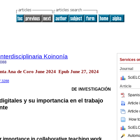
Interdisciplinaria Koinonía
Services 
3088
Journal
anta Ana de Coro June 2024 Epub June 27, 2024
SciELO
17.3288
Article
DE INVESTIGACIÓN
Spanis
igitales y su importancia en el trabajo
Article
nte
Article
How to 
SciELO
Automat
ir importance in collaborative teaching work