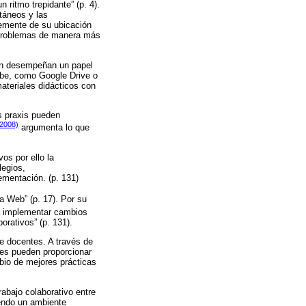
 ritmo trepidante” (p. 4).
táneos y las
emente de su ubicación
de problemas de manera más
ién desempeñan un papel
ube, como Google Drive o
ateriales didácticos con
s praxis pueden
(2008)
argumenta lo que
os por ello la
legios,
ementación. (p. 131)
a Web” (p. 17). Por su
a implementar cambios
orativos” (p. 131).
re docentes. A través de
res pueden proporcionar
bio de mejores prácticas
rabajo colaborativo entre
iendo un ambiente