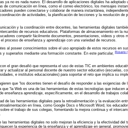
s ya no es nada nuevo. El desarrollo de aplicaciones digitales ha adoptado un
s de comunicación en línea, como el correo electrónico, los mensajes instan
ucadores pueden conectarse y colaborar de manera instantánea, independient
a coordinación de actividades, la planificación de lecciones y la resolución 
nicación y la coordinación entre docentes, las herramientas digitales tamb
l intercambio de recursos educativos. Plataformas de almacenamiento en la n
ucadores compartir fácilmente documentos, presentaciones, videos y otros m
 el proceso de enseñanza y aprendizaje con una variedad de recursos.
ntes al poseer conocimientos sobre el uso apropiado de estos recursos en su
Rosario 
os y superarlos mediante una formación constante. En este particular,
con el gran desafió que representa el uso de estas TIC en ambientes educativ
ar y actualizar al personal docente de nuestro sector educativo (escuelas, co
sidades, e institutos educacionales) para soportar el reto que implica su impl
gieren que “los docentes tienen el desafío de responder a las exigencias de l
 que “la Web es una de las herramientas de estas tecnologías que inducen 
de enseñanza aprendizaje, específicamente, en el desarrollo de trabajos colab
ad de las herramientas digitales para la retroalimentación y la evaluación ent
retroalimentación en línea, como Google Docs o Microsoft Word, los educado
sobre el trabajo de sus colegas, fomentando la mejora continua y el intercam
.
 las herramientas digitales no solo mejoran la eficiencia y la efectividad del t
iquecen la experiencia de la enseñanza y el aprendizaje en general, promov