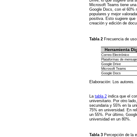
Drive, lo que sugiere una a
Microsoft Teams tiene una
Google Docs, con el 60% r
populares y mejor valorad
positiva. Esto sugiere qu
creación y edición de docu
Tabla 2
Frecuencia de uso 
Herramienta Dig
Correo Electrónico
Plataformas de mensaje
Google Drive
Microsoft Teams
Google Docs
Elaboración: Los autores.
La
tabla 2
indica que el co
universitario. Por otro la
secundaria y 55% en la un
75% en universidad. En re
un 55%. Por último, Googl
universidad en un 80%.
Tabla 3
Percepción de la e