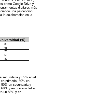
 recursos. Por otro lado,
tas como Google Drive y
erramientas digitales más
eniendo una percepción
 la colaboración en la
Universidad (%)
85
55
75
55
80
de secundaria y 85% en el
% en primaria, 60% en
n 80% en secundaria y
n 60% y en universidad en
 en un 85% y en