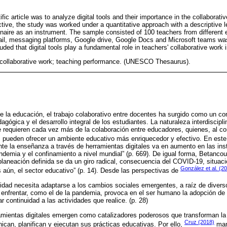
tific article was to analyze digital tools and their importance in the collaborat
tive, the study was worked under a quantitative approach with a descriptive l
naire as an instrument. The sample consisted of 100 teachers from different 
mail, messaging platforms, Google drive, Google Docs and Microsoft teams was
ded that digital tools play a fundamental role in teachers' collaborative work 
s; collaborative work; teaching performance. (UNESCO Thesaurus).
e la educación, el trabajo colaborativo entre docentes ha surgido como un c
gógica y el desarrollo integral de los estudiantes. La naturaleza interdisciplin
e requieren cada vez más de la colaboración entre educadores, quienes, al c
s, pueden ofrecer un ambiente educativo más enriquecedor y efectivo. En est
te la enseñanza a través de herramientas digitales va en aumento en las inst
andemia y el confinamiento a nivel mundial” (p. 669). De igual forma, Betanco
planeación definida se da un giro radical, consecuencia del COVID-19, situaci
González et al. (2
aún, el sector educativo” (p. 14). Desde las perspectivas de
dad necesita adaptarse a los cambios sociales emergentes, a raíz de divers
enfrentar, como el de la pandemia, provoca en el ser humano la adopción de
r continuidad a las actividades que realice. (p. 28)
amientas digitales emergen como catalizadores poderosos que transforman la
Cruz (2018)
can, planifican y ejecutan sus prácticas educativas. Por ello,
mani