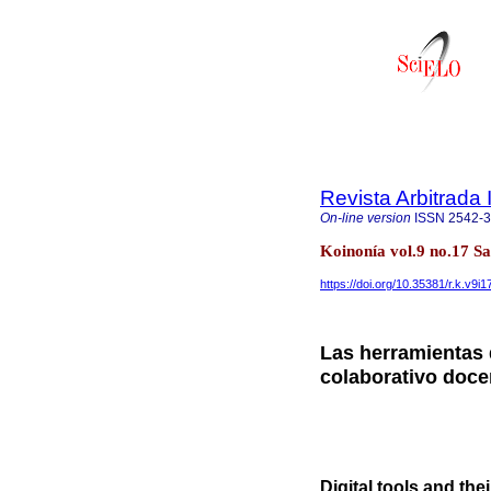
Revista Arbitrada 
On-line version
ISSN
2542-
Koinonía vol.9 no.17 S
https://doi.org/10.35381/r.k.v9i
Las herramientas d
colaborativo doce
Digital tools and the