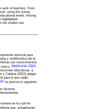
ive work of teachers. From
evel, using the survey
educational levels. Among
 highlighted.
in the modern era.
omponente esencial para
aria y multifacética de la
ombinar sus conocimientos,
Agustín et al., (2022)
e marco,
ituciones educativas, a
urt y Cadena (2022) alegan
ón para la que nadie
022)
se precisa lo siguiente:
os factores
 herramientas
 manera en la cual los
fiesta que, actualmente,