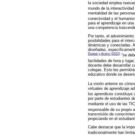
la sociedad emplea nuevas 
mundo de la interactividad 
mentalidad de las personas
conectividad y el humanis
para el aprendizaje en una
una competencia trascenden
Por tanto, el advenimiento
posibilidades para el inte
dinámicas y conectadas. A
diseñadas, específicamente
Duque y Acero (2022)
“se debe
facilidades de hora y luga
docente debe desarrollar c
colegas. Esto les permitir
educativo donde se desen
La visión anterior es cóns
virtuales de aprendizaje a
los aprendices constituye 
por parte de estudiantes d
mediante el uso de las TIC
responsable de su propio 
transmisión de conocimient
propiciando en el estudiant
Cabe destacar que la impor
tradicionalmente han limit