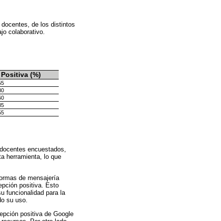
docentes, de los distintos
jo colaborativo.
Positiva (%)
55
80
60
85
55
os docentes encuestados,
a herramienta, lo que
aformas de mensajería
pción positiva. Esto
u funcionalidad para la
do su uso.
epción positiva de Google