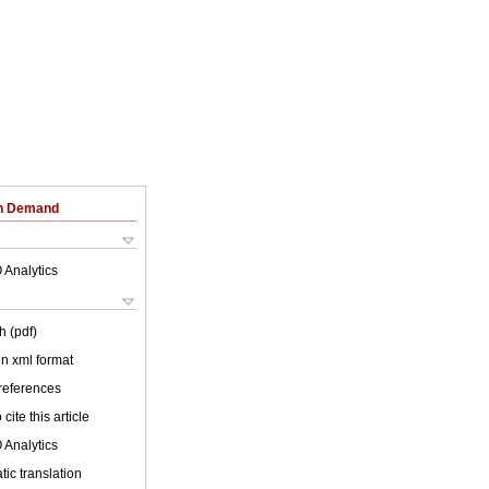
on Demand
 Analytics
h (pdf)
 in xml format
 references
cite this article
 Analytics
ic translation