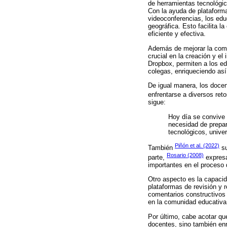
de herramientas tecnológica
Con la ayuda de plataforma
videoconferencias, los ed
geográfica. Esto facilita l
eficiente y efectiva.
Además de mejorar la comu
crucial en la creación y e
Dropbox, permiten a los ed
colegas, enriqueciendo así
De igual manera, los doce
enfrentarse a diversos ret
sigue:
Hoy día se convive 
necesidad de prepar
tecnológicos, univer
Piñón et al. (2022)
También
su
Rosario (2008)
parte,
expresa
importantes en el proceso 
Otro aspecto es la capacid
plataformas de revisión y 
comentarios constructivos 
en la comunidad educativa
Por último, cabe acotar que
docentes, sino también enr