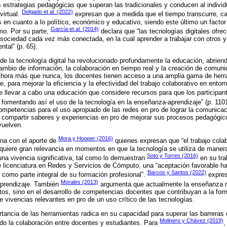
estrategias pedagógicas que superan las tradicionales y conducen al individ
Delgado et al. (2022)
virtual.
expresan que a medida que el tiempo transcurre, c
 en cuanto a lo político, económico y educativo, siendo este último un factor
García et al. (2014)
mo. Por su parte,
declara que “las tecnologías digitales ofr
 sociedad cada vez más conectada, en la cual aprender a trabajar con otros y
tal” (p. 65).
 de la tecnología digital ha revolucionado profundamente la educación, abrien
rcambio de información, la colaboración en tiempo real y la creación de comu
hora más que nunca, los docentes tienen acceso a una amplia gama de herra
, para mejorar la eficiencia y la efectividad del trabajo colaborativo en ento
 llevar a cabo una educación que considere recursos para que los participa
r, fomentando así el uso de la tecnología en la enseñanza-aprendizaje” (p. 110
ompetencias para el uso apropiado de las redes en pro de lograr la comunica
á compartir saberes y experiencias en pro de mejorar sus procesos pedagógic
vuelven.
Mora y Hooper (2016)
ona con el aporte de
quienes expresan que “el trabajo cola
dquiere gran relevancia en momentos en que la tecnología se utiliza de maner
Soto y Torres (2016)
una vivencia significativa, tal como lo demuestran
en su tra
e licenciatura en Redes y Servicios de Cómputo, una “aceptación favorable hac
Barcos y Santos (2022)
 como parte integral de su formación profesional”.
expres
Morales (2013)
aprendizaje. También
argumenta que actualmente la enseñanza n
os, sino en el desarrollo de competencias docentes que contribuyan a la form
e vivencias relevantes en pro de un uso crítico de las tecnologías.
tancia de las herramientas radica en su capacidad para superar las barreras
Molinero y Chávez (2019)
ado la colaboración entre docentes y estudiantes. Para
,