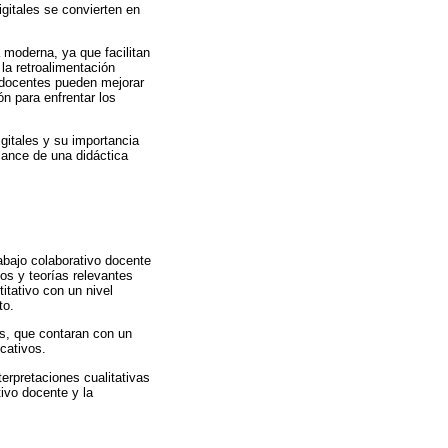
gitales se convierten en
 moderna, ya que facilitan
 la retroalimentación
s docentes pueden mejorar
n para enfrentar los
igitales y su importancia
lcance de una didáctica
rabajo colaborativo docente
ios y teorías relevantes
itativo con un nivel
to.
es, que contaran con un
cativos.
terpretaciones cualitativas
tivo docente y la