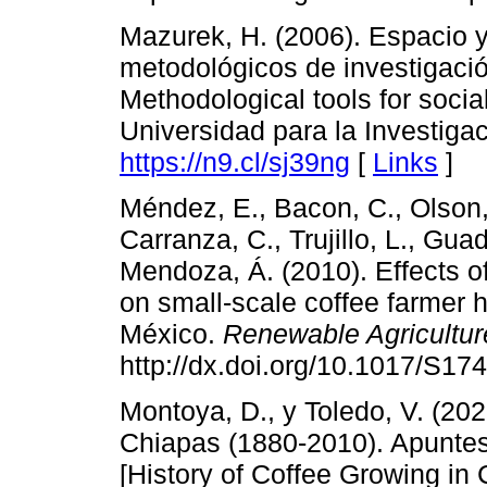
Mazurek, H. (2006). Espacio y 
metodológicos de investigación
Methodological tools for social
Universidad para la Investigac
https://n9.cl/sj39ng
[
Links
]
Méndez, E., Bacon, C., Olson, 
Carranza, C., Trujillo, L., Gu
Mendoza, Á. (2010). Effects of
on small-scale coffee farmer 
México.
Renewable Agricultu
http://dx.doi.org/10.1017/S1
Montoya, D., y Toledo, V. (2020
Chiapas (1880-2010). Apuntes
[History of Coffee Growing in