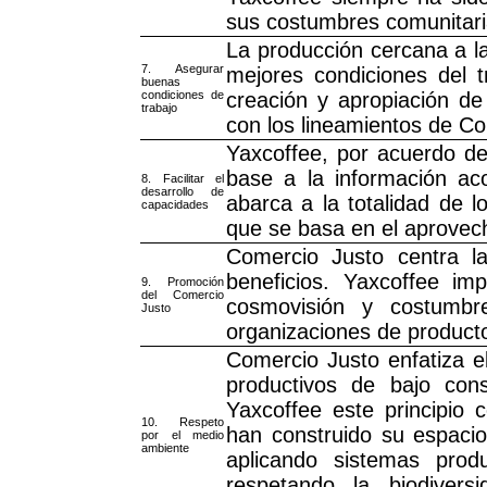
sus costumbres comunitari
La producción cercana a la
7. Asegurar
mejores condiciones del t
buenas
condiciones de
creación y apropiación de
trabajo
con los lineamientos de Co
Yaxcoffee, por acuerdo de
base a la información ac
8. Facilitar el
desarrollo de
abarca a la totalidad de 
capacidades
que se basa en el aprovech
Comercio Justo centra la
beneficios. Yaxcoffee im
9. Promoción
del Comercio
cosmovisión y costumbr
Justo
organizaciones de productor
Comercio Justo enfatiza e
productivos de bajo con
Yaxcoffee este principio 
10. Respeto
han construido su espacio
por el medio
ambiente
aplicando sistemas prod
respetando la biodivers