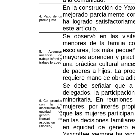
En la construcción de Yax
mejorado parcialmente con
4. Pago de un
precio justo
ha logrado satisfactoria
este artículo.
Se observó en las visi
menores de la familia co
escolares, los más pequeñ
5. Asegurar
ausencia de
mayores aprenden y practi
trabajo infantil y
trabajo forzoso
una práctica cultural ance
de padres a hijos. La pro
requiere mano de obra adici
Se debe señalar que a 
delegados, la participaci
minoritaria. En reunione
6. Compromiso
con la no
mujeres, por interés prop
discriminación,
equidad de
que las mujeres participa
género y
libertad de
en las decisiones familiare
asociación
en equidad de género es
(sindical)
Yaxcoffee siempre ha sido