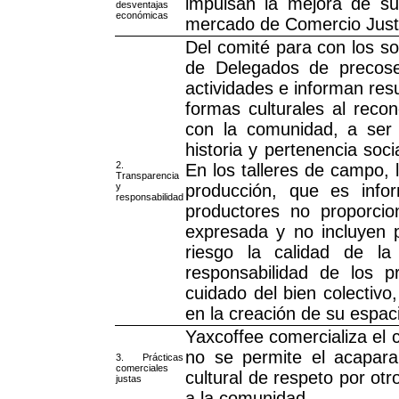
impulsan la mejora de su 
desventajas
económicas
mercado de Comercio Just
Del comité para con los s
de Delegados de precose
actividades e informan res
formas culturales al recon
con la comunidad, a ser 
historia y pertenencia soc
2.
En los talleres de campo, 
Transparencia
y
producción, que es infor
responsabilidad
productores no proporci
expresada y no incluyen 
riesgo la calidad de la
responsabilidad de los 
cuidado del bien colectivo
en la creación de su espaci
Yaxcoffee comercializa el 
no se permite el acapara
3. Prácticas
comerciales
cultural de respeto por ot
justas
a la comunidad.