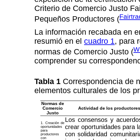
Criterio de Comercio Justo Fa
Fairtra
Pequeños Productores (
La información recabada en e
resumió en el
cuadro 1
, para 
Wo
normas de Comercio Justo (
comprender su correspondenc
Tabla 1
Correspondencia de n
elementos culturales de los p
Normas de
Comercio
Actividad de los productore
Justo
Los consensos y acuerdos
1. Creación de
crear oportunidades para l
oportunidades
para
con solidaridad comunitar
productores
con