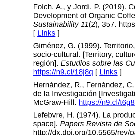
Folch, A., y Jordi, P. (2019). 
Development of Organic Coffe
Sustainability
11
(2), 357. htt
[
Links
]
Giménez, G. (1999). Territorio,
socio-cultural. [Territory, cultu
región].
Estudios sobre las C
https://n9.cl/18j8q
[
Links
]
Hernández, R., Fernández, C.,
de la Investigación [Investiga
McGraw-Hill.
https://n9.cl/t6g
Lefebvre, H. (1974). La produc
space].
Papers Revista de So
http://dx.doi.org/10.5565/rev