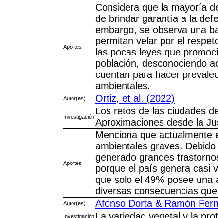
Considera que la mayoría d
de brindar garantía a la def
embargo, se observa una b
permitan velar por el respe
Aportes
las pocas leyes que promocio
población, desconociendo ac
cuentan para hacer prevalec
ambientales.
Ortiz, et al. (2022)
Autor(es)
Los retos de las ciudades de
Investigación
Aproximaciones desde la Jus
Menciona que actualmente e
ambientales graves. Debido 
generado grandes trastornos
Aportes
porque el país genera casi v
que solo el 49% posee una a
diversas consecuencias que 
Afonso Dorta & Ramón Fern
Autor(es)
La variedad vegetal y la prot
Investigación