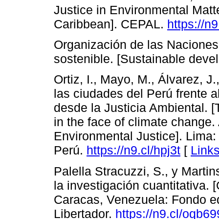
Justice in Environmental Matt
Caribbean]. CEPAL.
https://n9
Organización de las Naciones 
sostenible. [Sustainable dev
Ortiz, I., Mayo, M., Álvarez, J
las ciudades del Perú frente 
desde la Justicia Ambiental. [
in the face of climate change
Environmental Justice]. Lima: 
Perú.
https://n9.cl/hpj3t
[
Link
Palella Stracuzzi, S., y Marti
la investigación cuantitativa.
Caracas, Venezuela: Fondo ed
Libertador.
https://n9.cl/oqb69