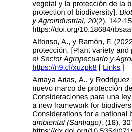
vegetal y la protección de la b
protection of biodiversity].
Bio
y Agroindustrial
,
20
(2), 142-15
https://doi.org/10.18684/rbsa
Alfonso, A., y Ramón, F. (2022
protección. [Plant variety and 
el Sector Agropecuario y Agroi
https://n9.cl/xuzpk8
[
Links
]
Amaya Arias, Á., y Rodríguez
nuevo marco de protección de
Consideraciones para una ley 
a new framework for biodiversi
Considerations for a national b
ambiental (Santiago)
, (18), 3
https://dx.doi.org/10.5354/0