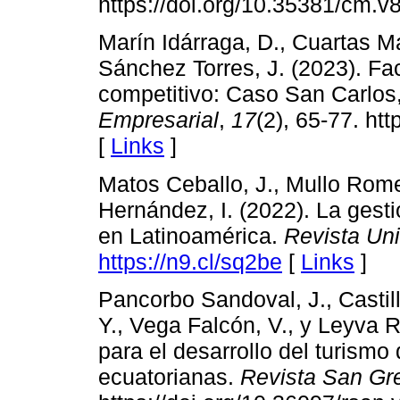
https://doi.org/10.35381/cm.v
Marín Idárraga, D., Cuartas Ma
Sánchez Torres, J. (2023). Fac
competitivo: Caso San Carlos
Empresarial
,
17
(2), 65-77. ht
[
Links
]
Matos Ceballo, J., Mullo Rome
Hernández, I. (2022). La gesti
en Latinoamérica.
Revista Un
https://n9.cl/sq2be
[
Links
]
Pancorbo Sandoval, J., Castil
Y., Vega Falcón, V., y Leyva R
para el desarrollo del turism
ecuatorianas.
Revista San Gr