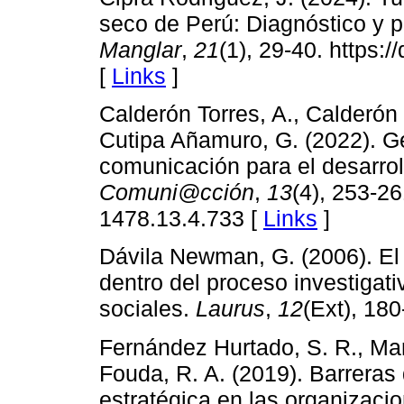
seco de Perú: Diagnóstico y p
Manglar
,
21
(1), 29-40. https:
[
Links
]
Calderón Torres, A., Calderón
Cutipa Añamuro, G. (2022). Ge
comunicación para el desarrol
Comuni@cción
,
13
(4), 253-26
1478.13.4.733 [
Links
]
Dávila Newman, G. (2006). El
dentro del proceso investigat
sociales.
Laurus
,
12
(Ext), 18
Fernández Hurtado, S. R., Mar
Fouda, R. A. (2019). Barreras 
estratégica en las organizaci