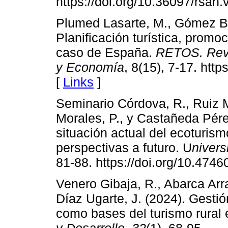
https://doi.org/10.36097/rsan.
Plumed Lasarte, M., Gómez Br
Planificación turística, promoc
caso de España.
RETOS. Revi
y Economía
, 8(15), 7-17. htt
[
Links
]
Seminario Córdova, R., Ruiz M
Morales, P., y Castañeda Pérez
situación actual del ecoturism
perspectivas a futuro. U
nivers
81-88. https://doi.org/10.4746
Venero Gibaja, R., Abarca Arr
Díaz Ugarte, J. (2024). Gestión
como bases del turismo rural 