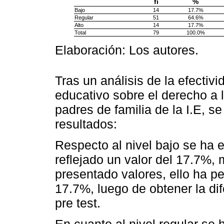
fi
%
Bajo
14
17.7%
Regular
51
64.6%
Alto
14
17.7%
Total
79
100.0%
Elaboración: Los autores.
Tras un análisis de la efecti
educativo sobre el derecho a l
padres de familia de la I.E, s
resultados:
Respecto al nivel bajo se ha e
reflejado un valor del 17.7%, 
presentado valores, ello ha p
17.7%, luego de obtener la dif
pre test.