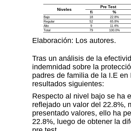
Pre Test
Niveles
fi
%
Bajo
18
22.8%
Regular
52
65.8%
Alto
9
11.4%
Total
79
100.0%
Elaboración: Los autores.
Tras un análisis de la efectiv
indemnidad sobre la protecci
padres de familia de la I.E e
resultados siguientes:
Respecto al nivel bajo se ha e
reflejado un valor del 22.8%, 
presentado valores, ello ha p
22.8%, luego de obtener la dif
pre test.