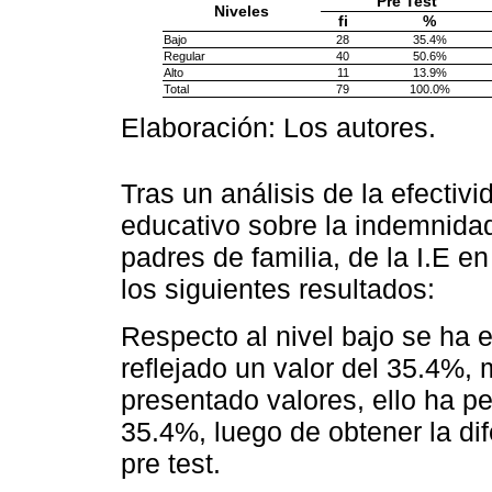
Pre Test
Niveles
fi
%
Bajo
28
35.4%
Regular
40
50.6%
Alto
11
13.9%
Total
79
100.0%
Elaboración: Los autores.
Tras un análisis de la efecti
educativo sobre la indemnida
padres de familia, de la I.E 
los siguientes resultados:
Respecto al nivel bajo se ha e
reflejado un valor del 35.4%, 
presentado valores, ello ha p
35.4%, luego de obtener la dif
pre test.