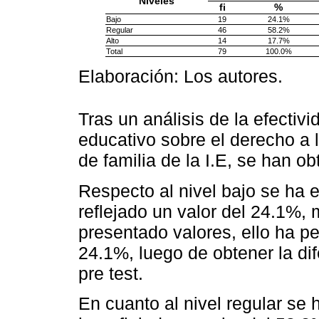
Niveles
fi
%
Bajo
19
24.1%
Regular
46
58.2%
Alto
14
17.7%
Total
79
100.0%
Elaboración: Los autores.
Tras un análisis de la efecti
educativo sobre el derecho a 
de familia de la I.E, se han ob
Respecto al nivel bajo se ha e
reflejado un valor del 24.1%, 
presentado valores, ello ha p
24.1%, luego de obtener la dif
pre test.
En cuanto al nivel regular se 